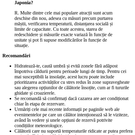
Japonia?
R. Multe dintre cele mai populare atracții sunt acum
deschise din nou, adesea cu măsuri precum purtarea
măștii, verificarea temperaturii, distanțarea socială și
limite de capacitate. Cu toate acestea, starea de
redeschidere și măsurile exacte variază în funcție de
unitate și pot fi supuse modificărilor în funcție de
situație.
Recomandări
Hidratează-te, caută umbră și evită zonele fără adăpost
împotriva căldurii pentru perioade lungi de timp. Pentru cei
mai susceptibili la insolație, acest lucru poate include
prioritizarea activităților cu stres redus în zone supravegheate
sau alegerea opțiunilor de călătorie însoțite, cum ar fi tururile
ghidate și croazierele.
Se recomandă să confirmați dacă cazarea are aer condiționat
chiar în etapa de rezervare.
Urmăriți cele mai recente informații pe paginile web ale
evenimentelor pe care un călător intenționează să le viziteze,
având în vedere și unele opțiuni de rezervă potrivite
condițiilor meteorologice.
Călătorii care nu suportă temperaturile ridicate ar putea prefera