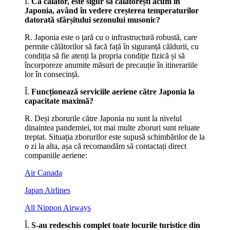
Î.
Ca călător, este sigur să călătorești acum în
Japonia, având în vedere creșterea temperaturilor
datorată sfârșitului sezonului musonic?
R. Japonia este o țară cu o infrastructură robustă, care
permite călătorilor să facă față în siguranță căldurii, cu
condiția să fie atenți la propria condiție fizică și să
încorporeze anumite măsuri de precauție în itinerariile
lor în consecință.
Î.
Funcționează serviciile aeriene către Japonia la
capacitate maximă?
R. Deși zborurile către Japonia nu sunt la nivelul
dinaintea pandemiei, tot mai multe zboruri sunt reluate
treptat. Situația zborurilor este supusă schimbărilor de la
o zi la alta, așa că recomandăm să contactați direct
companiile aeriene:
Air Canada
Japan Airlines
All Nippon Airways
Î.
S-au redeschis complet toate locurile turistice din