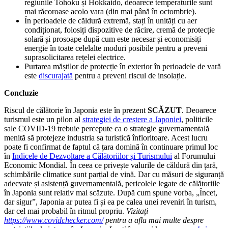
regiunile Tohoku și Hokkaido, deoarece temperaturile sunt
mai răcoroase acolo vara (din mai până în octombrie).
În perioadele de căldură extremă, stați în unități cu aer
condiționat, folosiți dispozitive de răcire, cremă de protecție
solară și prosoape după cum este necesar și economisiți
energie în toate celelalte moduri posibile pentru a preveni
suprasolicitarea rețelei electrice.
Purtarea măștilor de protecție în exterior în perioadele de vară
este
discurajată
pentru a preveni riscul de insolație.
Concluzie
Riscul de călătorie în Japonia este în prezent
SCĂZUT
. Deoarece
turismul este un pilon al
strategiei de creștere a Japoniei
, politicile
sale COVID-19 trebuie percepute ca o strategie guvernamentală
menită să protejeze industria sa turistică înfloritoare. Acest lucru
poate fi confirmat de faptul că țara domină în continuare primul loc
în
Indicele de Dezvoltare a Călătoriilor și Turismului
al Forumului
Economic Mondial. În ceea ce privește valurile de căldură din țară,
schimbările climatice sunt parțial de vină. Dar cu măsuri de siguranță
adecvate și asistență guvernamentală, pericolele legate de călătoriile
în Japonia sunt relativ mai scăzute. După cum spune vorba, „Încet,
dar sigur”, Japonia ar putea fi și ea pe calea unei reveniri în turism,
dar cel mai probabil în ritmul propriu.
Vizitați
https://www.covidchecker.com/
pentru a afla mai multe despre