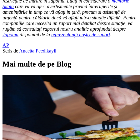
restricțiile de intrare în Japonia. Luați în considerare o
membrie
Sitata
care vă va oferi avertismente privind întreruperile și
amenințările în timp ce vă aflați în țară, precum și asistență de
urgență pentru călătorie dacă vă aflați într-o situație dificilă. Pentru
companiile care necesită un raport mai detaliat despre situație, vă
rugăm să consultați raportul nostru analitic aprofundat despre
Japonia
disponibil de la
reprezentanții noștri de suport
.
AP
Scris de
Aneetta Peedikayil
Mai multe de pe Blog