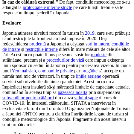
în caz de căldură extremă.”
De fapt, condițiile meteorologice s-au
adăugat la
protocoalele interne stricte
pe care turiștii trebuie să le
respecte în timpul șederii în Japonia.
Evaluare
Japonia atinsese niveluri record în turism în
2019
, care s-au prăbușit
când restricțiile la frontieră au fost impuse în 2020. Deși
redeschiderea
prudentă
a Japoniei a câștigat
sprijin intern
,
condițiile
de intrare
și
restricțiile interne
diferă în mare măsură de cele ale altor
țări. Acest lucru poate fi pus pe seama sosirilor
modeste
din
străinătate, precum și a
procedurilor de viză
care impun existența
unui sponsor cu sediul în Japonia pentru procesarea vizelor. În ciuda
unui
Yen mai slab
,
companiile private
par
pregătite
să accepte un
număr mai mic de vizitatori, în timp ce
liniile aeriene
operează
servicii sub nivelurile dinaintea pandemiei. Acest lucru nu a
împiedicat țara insulară să-și mărească limitele de capacitate actuale,
continuând în același timp să
păzească poarta
prin suspendarea
subvențiilor pentru călătorii
din cauza
valului șapte
în curs de
COVID-19. În interesul călătorului, SITATA a intervievat în
exclusivitate biroul din Toronto al Organizației Naționale de Turism
a Japoniei (JNTO) pentru a clarifica îngrijorările legate de turism și
condițiile meteorologice din Japonia. Fragmente din acest interviu
sunt următoarele: