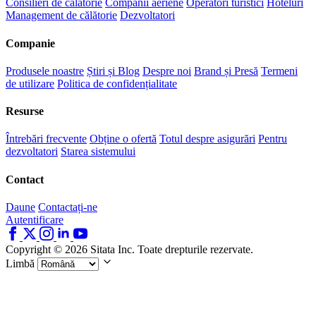
Consilieri de călătorie
Companii aeriene
Operatori turistici
Hoteluri
Management de călătorie
Dezvoltatori
Companie
Produsele noastre
Știri și Blog
Despre noi
Brand și Presă
Termeni
de utilizare
Politica de confidențialitate
Resurse
Întrebări frecvente
Obține o ofertă
Totul despre asigurări
Pentru
dezvoltatori
Starea sistemului
Contact
Daune
Contactați-ne
Autentificare
Copyright © 2026 Sitata Inc. Toate drepturile rezervate.
Limbă