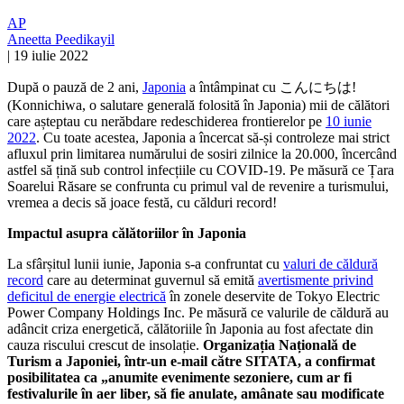
AP
Aneetta Peedikayil
|
19 iulie 2022
După o pauză de 2 ani,
Japonia
a întâmpinat cu こんにちは!
(Konnichiwa, o salutare generală folosită în Japonia) mii de călători
care așteptau cu nerăbdare redeschiderea frontierelor pe
10 iunie
2022
. Cu toate acestea, Japonia a încercat să-și controleze mai strict
afluxul prin limitarea numărului de sosiri zilnice la 20.000, încercând
astfel să țină sub control infecțiile cu COVID-19. Pe măsură ce Țara
Soarelui Răsare se confrunta cu primul val de revenire a turismului,
vremea a decis să joace festă, cu călduri record!
Impactul asupra călătoriilor în Japonia
La sfârșitul lunii iunie, Japonia s-a confruntat cu
valuri de căldură
record
care au determinat guvernul să emită
avertismente privind
deficitul de energie electrică
în zonele deservite de Tokyo Electric
Power Company Holdings Inc. Pe măsură ce valurile de căldură au
adâncit criza energetică, călătoriile în Japonia au fost afectate din
cauza riscului crescut de insolație.
Organizația Națională de
Turism a Japoniei, într-un e-mail către SITATA, a confirmat
posibilitatea ca „anumite evenimente sezoniere, cum ar fi
festivalurile în aer liber, să fie anulate, amânate sau modificate