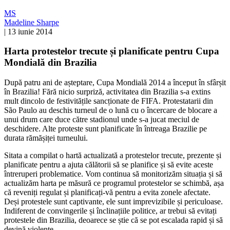
MS
Madeline Sharpe
|
13 iunie 2014
Harta protestelor trecute și planificate pentru Cupa
Mondială din Brazilia
După patru ani de așteptare, Cupa Mondială 2014 a început în sfârșit
în Brazilia! Fără nicio surpriză, activitatea din Brazilia s-a extins
mult dincolo de festivitățile sancționate de FIFA. Protestatarii din
São Paulo au deschis turneul de o lună cu o încercare de blocare a
unui drum care duce către stadionul unde s-a jucat meciul de
deschidere. Alte proteste sunt planificate în întreaga Brazilie pe
durata rămășiței turneului.
Sitata a compilat o hartă actualizată a protestelor trecute, prezente și
planificate pentru a ajuta călătorii să se planifice și să evite aceste
întreruperi problematice. Vom continua să monitorizăm situația și să
actualizăm harta pe măsură ce programul protestelor se schimbă, așa
că reveniți regulat și planificați-vă pentru a evita zonele afectate.
Deși protestele sunt captivante, ele sunt imprevizibile și periculoase.
Indiferent de convingerile și înclinațiile politice, ar trebui să evitați
protestele din Brazilia, deoarece se știe că se pot escalada rapid și să
devină violente.