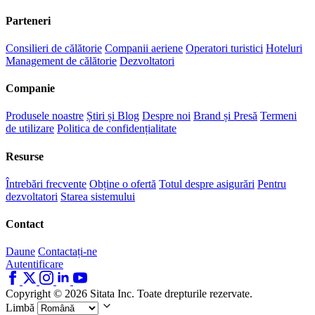
Parteneri
Consilieri de călătorie
Companii aeriene
Operatori turistici
Hoteluri
Management de călătorie
Dezvoltatori
Companie
Produsele noastre
Știri și Blog
Despre noi
Brand și Presă
Termeni
de utilizare
Politica de confidențialitate
Resurse
Întrebări frecvente
Obține o ofertă
Totul despre asigurări
Pentru
dezvoltatori
Starea sistemului
Contact
Daune
Contactați-ne
Autentificare
Copyright © 2026 Sitata Inc. Toate drepturile rezervate.
Limbă