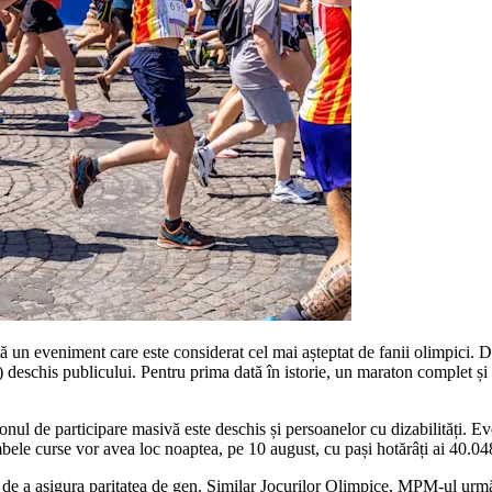
stă un eveniment care este considerat cel mai așteptat de fanii olimpici.
deschis publicului. Pentru prima dată în istorie, un maraton complet și 
nul de participare masivă este deschis și persoanelor cu dizabilități. Ev
ele curse vor avea loc noaptea, pe 10 august, cu pași hotărâți ai 40.048
e a asigura paritatea de gen. Similar Jocurilor Olimpice, MPM-ul urmăreșt