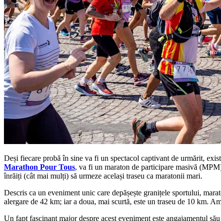
Deși fiecare probă în sine va fi un spectacol captivant de urmărit, exi
Marathon Pour Tous
, va fi un maraton de participare masivă (MPM) 
înrăiți (cât mai mulți) să urmeze același traseu ca maratonii mari.
Descris ca un eveniment unic care depășește granițele sportului, marato
alergare de 42 km; iar a doua, mai scurtă, este un traseu de 10 km. Amb
Un fapt fascinant major despre acest eveniment este angajamentul său d