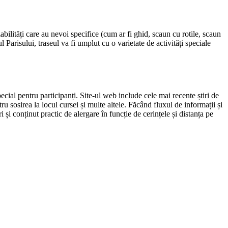
bilități care au nevoi specifice (cum ar fi ghid, scaun cu rotile, scaun
 Parisului, traseul va fi umplut cu o varietate de activități speciale
pecial pentru participanți. Site-ul web include cele mai recente știri de
 sosirea la locul cursei și multe altele. Făcând fluxul de informații și
 și conținut practic de alergare în funcție de cerințele și distanța pe