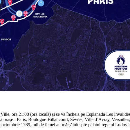
lle, ora 21:00 (ora locală) și se va încheia pe Esplanada Les Invalides,
uă orașe - Paris, Boulogne-Billancourt, Sèvres, Ville d’Avray, Versaille
5 octombrie 1789, mii de femei au mărșăluit spre palatul regelui Ludovic 