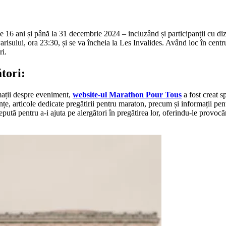
de 16 ani și până la 31 decembrie 2024 – incluzând și participanții cu diza
arisului, ora 23:30, și se va încheia la Les Invalides. Având loc în centrul
ri.
tori:
rmații despre eveniment,
website-ul Marathon Pour Tous
a fost creat s
 articole dedicate pregătirii pentru maraton, precum și informații pentru
tă pentru a-i ajuta pe alergători în pregătirea lor, oferindu-le provocări