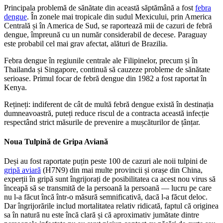
Principala problemă de sănătate din această săptămână a fost
febra
dengue
. În zonele mai tropicale din sudul Mexicului, prin America
Centrală și în America de Sud, se raportează mii de cazuri de febră
dengue, împreună cu un număr considerabil de decese. Paraguay
este probabil cel mai grav afectat, alături de Brazilia.
Febra dengue în regiunile centrale ale Filipinelor, precum și în
Thailanda și Singapore, continuă să cauzeze probleme de sănătate
serioase. Primul focar de febră dengue din 1982 a fost raportat în
Kenya.
Rețineți: indiferent de cât de multă febră dengue există în destinația
dumneavoastră, puteți reduce riscul de a contracta această infecție
respectând strict măsurile de prevenire a mușcăturilor de țânțar.
Noua Tulpină de Gripa Aviană
Deși au fost raportate puțin peste 100 de cazuri ale noii tulpini de
gripă aviară
(H7N9) din mai multe provincii și orașe din China,
experții în gripă sunt îngrijorați de posibilitatea ca acest nou virus să
înceapă să se transmită de la persoană la persoană — lucru pe care
nu l-a făcut încă într-o măsură semnificativă, dacă l-a făcut deloc.
Dar îngrijorările includ mortalitatea relativ ridicată, faptul că originea
sa în natură nu este încă clară și că aproximativ jumătate dintre