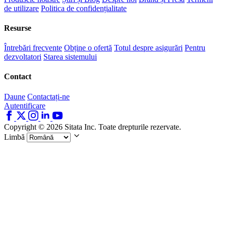
de utilizare
Politica de confidențialitate
Resurse
Întrebări frecvente
Obține o ofertă
Totul despre asigurări
Pentru
dezvoltatori
Starea sistemului
Contact
Daune
Contactați-ne
Autentificare
Copyright © 2026 Sitata Inc. Toate drepturile rezervate.
Limbă