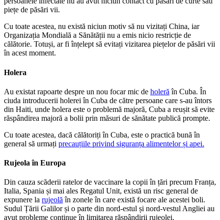
persoanele infectate nu au avut niciun contact cu păsări de curte sau
piețe de păsări vii.
Cu toate acestea, nu există niciun motiv să nu vizitați China, iar
Organizația Mondială a Sănătății nu a emis nicio restricție de
călătorie. Totuși, ar fi înțelept să evitați vizitarea piețelor de păsări vii
în acest moment.
Holera
Au existat rapoarte despre un nou focar mic de
holeră
în Cuba. În
ciuda introducerii holerei în Cuba de către persoane care s-au întors
din Haiti, unde holera este o problemă majoră, Cuba a reușit să evite
răspândirea majoră a bolii prin măsuri de sănătate publică prompte.
Cu toate acestea, dacă călătoriți în Cuba, este o practică bună în
general să urmați
precauțiile privind siguranța alimentelor și apei.
Rujeola în Europa
Din cauza scăderii ratelor de vaccinare la copii în țări precum Franța,
Italia, Spania și mai ales Regatul Unit, există un risc general de
expunere la
rujeolă
în zonele în care există focare ale acestei boli.
Sudul Țării Galilor și o parte din nord-estul și nord-vestul Angliei au
avut probleme continue în limitarea răspândirii rujeolei.