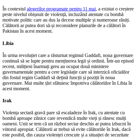
În contextul
alegerilor programate pentru 11 mai
, a existat o creștere
peste nivelul obișnuit de violență, incluzând atentate cu bombă
motivate politic care au dus la decese multiple și numeroase răniți.
Călătorii ar putea dori să-și reconsidere planurile de a călători în
Pakistan în acest moment.
Libia
În urma revoluției care a răsturnat regimul Gaddafi, noua guvernare
continuă să se lupte pentru menținerea legii și ordinii. Într-un episod
recent, milițieni înarmați greu au ocupat două ministere
guvernamentale pentru a cere legislație care să interzică oficialilor
din fostul regim Gaddafi să dețină funcții și poziții în noua
guvernare. Mai multe țări sfătuiesc împotriva călătoriilor în Libia în
acest moment.
Irak
Violența sectară gravă pare să escaladeze în Irak, cu atentate cu
bombă aproape zilnice care revendică multe vieți și rănesc mulți
oameni. Unii se tem că un război sectar deschis ar putea izbucni în
viitorul apropiat. Călătorii ar trebui să evite călătoriile în Irak, dacă
este posibil, din cauza violenței crescute și a situației de securitate