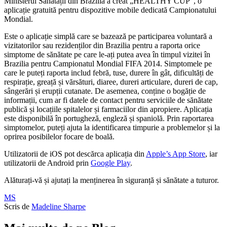
Ministerul Sănătății din Brazilia a creat „HEALTHY CUP”, o
aplicație gratuită pentru dispozitive mobile dedicată Campionatului
Mondial.
Este o aplicație simplă care se bazează pe participarea voluntară a
vizitatorilor sau rezidenților din Brazilia pentru a raporta orice
simptome de sănătate pe care le-ați putea avea în timpul vizitei în
Brazilia pentru Campionatul Mondial FIFA 2014. Simptomele pe
care le puteți raporta includ febră, tuse, durere în gât, dificultăți de
respirație, greață și vărsături, diaree, dureri articulare, dureri de cap,
sângerări și erupții cutanate. De asemenea, conține o bogăție de
informații, cum ar fi datele de contact pentru serviciile de sănătate
publică și locațiile spitalelor și farmaciilor din apropiere. Aplicația
este disponibilă în portugheză, engleză și spaniolă. Prin raportarea
simptomelor, puteți ajuta la identificarea timpurie a problemelor și la
oprirea posibilelor focare de boală.
Utilizatorii de iOS pot descărca aplicația din
Apple’s App Store
, iar
utilizatorii de Android prin
Google Play
.
Alăturați-vă și ajutați la menținerea în siguranță și sănătate a tuturor.
MS
Scris de
Madeline Sharpe