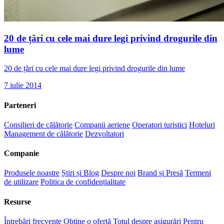
20 de țări cu cele mai dure legi privind drogurile din
lume
20 de țări cu cele mai dure legi privind drogurile din lume
7 iulie 2014
Parteneri
Consilieri de călătorie
Companii aeriene
Operatori turistici
Hoteluri
Management de călătorie
Dezvoltatori
Companie
Produsele noastre
Știri și Blog
Despre noi
Brand și Presă
Termeni
de utilizare
Politica de confidențialitate
Resurse
Întrebări frecvente
Obține o ofertă
Totul despre asigurări
Pentru