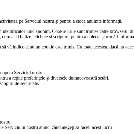
ctivitatea pe Serviciul nostru și pentru a stoca anumite informații.
un identificator unic anonim. Cookie-urile sunt trimise către browserul 
m ar fi balize, etichete și scripturi, pentru a colecta și urmări informaț
să vă indice când un cookie este trimis. Cu toate acestea, dacă nu accepta
a opera Serviciul nostru.
ntru a reține preferințele și diversele dumneavoastră setări.
scopuri de securitate.
nostru
ale Serviciului nostru atunci când alegeți să faceți acest lucru