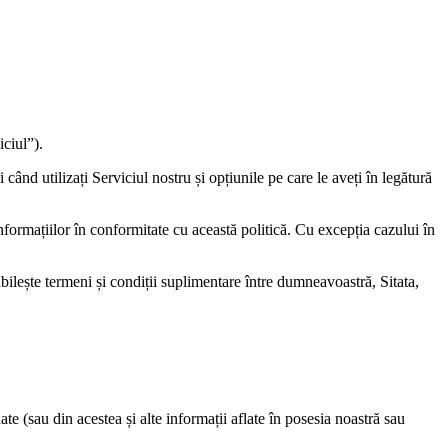
iciul”).
când utilizați Serviciul nostru și opțiunile pe care le aveți în legătură
informațiilor în conformitate cu această politică. Cu excepția cazului în
abilește termeni și condiții suplimentare între dumneavoastră, Sitata,
te (sau din acestea și alte informații aflate în posesia noastră sau