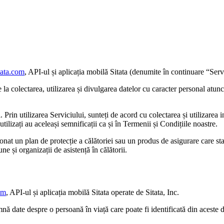
tata.com
, API-ul și aplicația mobilă Sitata (denumite în continuare “Serv
la colectarea, utilizarea și divulgarea datelor cu caracter personal atunci 
Prin utilizarea Serviciului, sunteți de acord cu colectarea și utilizarea 
 utilizați au aceleași semnificații ca și în Termenii și Condițiile noastre.
ionat un plan de protecție a călătoriei sau un produs de asigurare care st
ne și organizații de asistență în călătorii.
om
, API-ul și aplicația mobilă Sitata operate de Sitata, Inc.
ă date despre o persoană în viață care poate fi identificată din aceste da