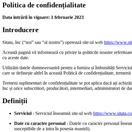
Politica de confidențialitate
Data intrării în vigoare: 1 februarie 2023
Introducere
Sitata, Inc (“noi” sau “al nostru”) operează site-ul web
https://www.si
Această pagină vă informează cu privire la politicile noastre referitoare 
cu aceste date.
Utilizăm datele dumneavoastră pentru a furniza și îmbunătăți Serviciul. 
care se definește altfel în această Politică de confidențialitate, termenii
Termeni suplimentari de confidențialitate se pot aplica dacă ați achiziț
Inc și orice subscriitori, producători, intermediari, administratori de dau
Definiții
Serviciul
- Serviciul înseamnă site-ul web
https://www.sitata.c
Date cu caracter personal
- Datele cu caracter personal înseamn
susceptibile de a intra în posesia noastră).