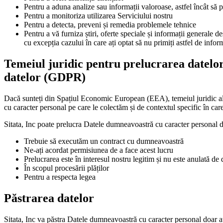
Pentru a aduna analize sau informații valoroase, astfel încât să
Pentru a monitoriza utilizarea Serviciului nostru
Pentru a detecta, preveni și remedia problemele tehnice
Pentru a vă furniza știri, oferte speciale și informații generale de
cu excepția cazului în care ați optat să nu primiți astfel de inform
Temeiul juridic pentru prelucrarea datelo
datelor (GDPR)
Dacă sunteți din Spațiul Economic European (EEA), temeiul juridic al Si
cu caracter personal pe care le colectăm și de contextul specific în car
Sitata, Inc poate prelucra Datele dumneavoastră cu caracter personal 
Trebuie să executăm un contract cu dumneavoastră
Ne-ați acordat permisiunea de a face acest lucru
Prelucrarea este în interesul nostru legitim și nu este anulată d
În scopul procesării plăților
Pentru a respecta legea
Păstrarea datelor
Sitata, Inc va păstra Datele dumneavoastră cu caracter personal doar at