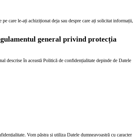
 pe care le-ați achiziționat deja sau despre care ați solicitat informații,
egulamentul general privind protecția
nal descrise în această Politică de confidențialitate depinde de Datele
nfidențialitate. Vom păstra și utiliza Datele dumneavoastră cu caracter