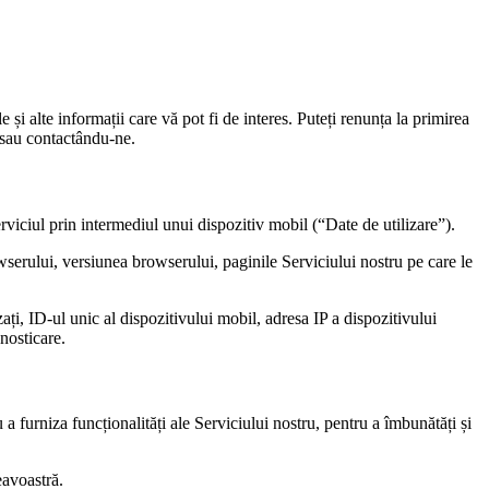
 alte informații care vă pot fi de interes. Puteți renunța la primirea
m sau contactându-ne.
viciul prin intermediul unui dispozitiv mobil (“Date de utilizare”).
serului, versiunea browserului, paginile Serviciului nostru pe care le
ați, ID-ul unic al dispozitivului mobil, adresa IP a dispozitivului
gnosticare.
 furniza funcționalități ale Serviciului nostru, pentru a îmbunătăți și
eavoastră.