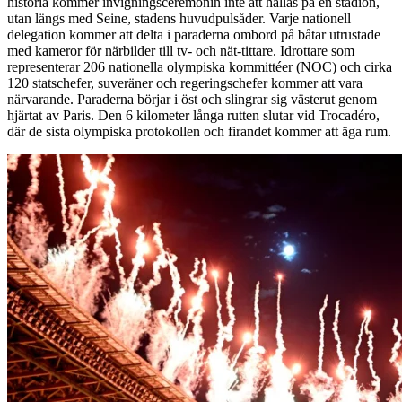
historia kommer invigningsceremonin inte att hållas på en stadion,
utan längs med Seine, stadens huvudpulsåder. Varje nationell
delegation kommer att delta i paraderna ombord på båtar utrustade
med kameror för närbilder till tv- och nät-tittare. Idrottare som
representerar 206 nationella olympiska kommittéer (NOC) och cirka
120 statschefer, suveräner och regeringschefer kommer att vara
närvarande. Paraderna börjar i öst och slingrar sig västerut genom
hjärtat av Paris. Den 6 kilometer långa rutten slutar vid Trocadéro,
där de sista olympiska protokollen och firandet kommer att äga rum.