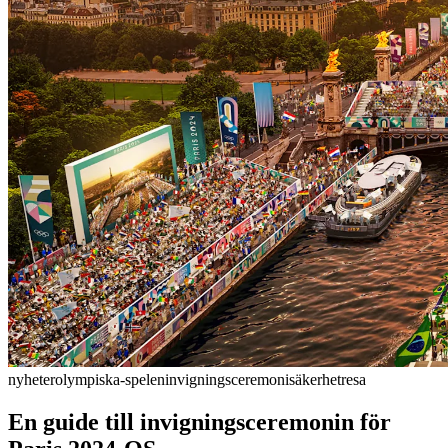
nyheter
olympiska-spelen
invigningsceremoni
säkerhet
resa
En guide till invigningsceremonin för