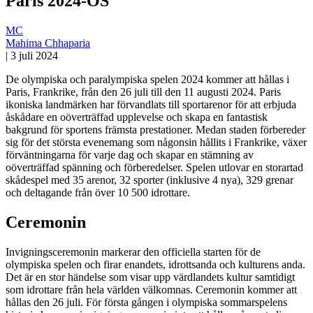
Paris 2024-OS
MC
Mahima Chhaparia
|
3 juli 2024
De olympiska och paralympiska spelen 2024 kommer att hållas i
Paris, Frankrike, från den 26 juli till den 11 augusti 2024. Paris
ikoniska landmärken har förvandlats till sportarenor för att erbjuda
åskådare en oöverträffad upplevelse och skapa en fantastisk
bakgrund för sportens främsta prestationer. Medan staden förbereder
sig för det största evenemang som någonsin hållits i Frankrike, växer
förväntningarna för varje dag och skapar en stämning av
oöverträffad spänning och förberedelser. Spelen utlovar en storartad
skådespel med 35 arenor, 32 sporter (inklusive 4 nya), 329 grenar
och deltagande från över 10 500 idrottare.
Ceremonin
Invigningsceremonin markerar den officiella starten för de
olympiska spelen och firar enandets, idrottsanda och kulturens anda.
Det är en stor händelse som visar upp värdlandets kultur samtidigt
som idrottare från hela världen välkomnas. Ceremonin kommer att
hållas den 26 juli. För första gången i olympiska sommarspelens