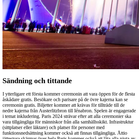
Sändning och tittande
I ytterligare ett första kommer ceremonin att vara öppen för de flesta
åskådare gratis. Besökare och parisare på de övre kajerna kan se
ceremonin gratis. Biljetter kommer att krävas för tillträde till de
nedre kajerna från Austerlitzbron till Iénabron. Spelen är engagerade
i temat inkludering. Paris 2024 strävar efter att alla ceremonier ska
vara tillgängliga för människor från alla samhällsskikt. Infrastruktur
(sittplatser eller läktare) och platser för personer med
funktionsnedsättning kommer också att finnas tillgängliga. Åttio
jättestora skärmar över hela Paris kommer också att låta alla njuta av