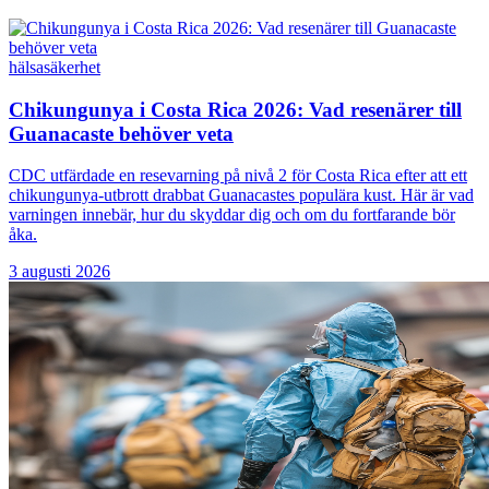
hälsa
säkerhet
Chikungunya i Costa Rica 2026: Vad resenärer till
Guanacaste behöver veta
CDC utfärdade en resevarning på nivå 2 för Costa Rica efter att ett
chikungunya-utbrott drabbat Guanacastes populära kust. Här är vad
varningen innebär, hur du skyddar dig och om du fortfarande bör
åka.
3 augusti 2026