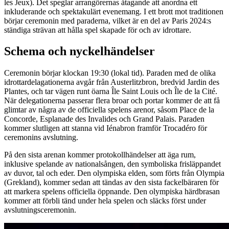
les Jeux). Det speglar arrangörernas åtagande att anordna ett
inkluderande och spektakulärt evenemang. I ett brott mot traditionen
börjar ceremonin med paraderna, vilket är en del av Paris 2024:s
ständiga strävan att hålla spel skapade för och av idrottare.
Schema och nyckelhändelser
Ceremonin börjar klockan 19:30 (lokal tid). Paraden med de olika
idrottardelagationerna avgår från Austerlitzbron, bredvid Jardin des
Plantes, och tar vägen runt öarna Île Saint Louis och Île de la Cité.
När delegationerna passerar flera broar och portar kommer de att få
glimtar av några av de officiella spelens arenor, såsom Place de la
Concorde, Esplanade des Invalides och Grand Palais. Paraden
kommer slutligen att stanna vid Iénabron framför Trocadéro för
ceremonins avslutning.
På den sista arenan kommer protokollhändelser att äga rum,
inklusive spelande av nationalsången, den symboliska frisläppandet
av duvor, tal och eder. Den olympiska elden, som förts från Olympia
(Grekland), kommer sedan att tändas av den sista fackelbäraren för
att markera spelens officiella öppnande. Den olympiska härdbrasan
kommer att förbli tänd under hela spelen och släcks först under
avslutningsceremonin.