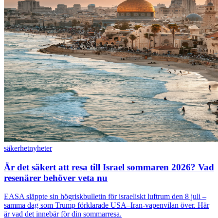
säkerhet
nyheter
Är det säkert att resa till Israel sommaren 2026? Vad
resenärer behöver veta nu
EASA släppte sin högriskbulletin för israeliskt luftrum den 8 juli –
samma dag som Trump förklarade USA–Iran-vapenvilan över. Här
är vad det innebär för din sommarresa.