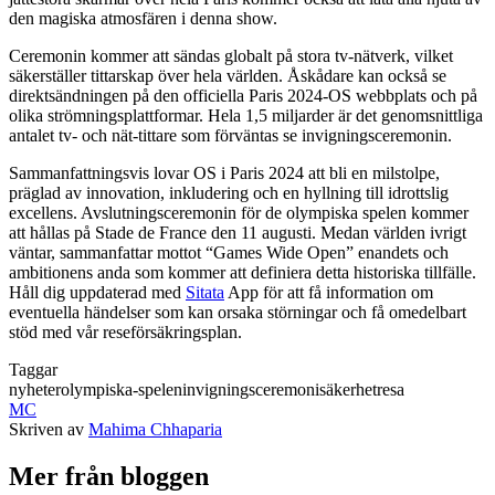
den magiska atmosfären i denna show.
Ceremonin kommer att sändas globalt på stora tv-nätverk, vilket
säkerställer tittarskap över hela världen. Åskådare kan också se
direktsändningen på den officiella Paris 2024-OS webbplats och på
olika strömningsplattformar. Hela 1,5 miljarder är det genomsnittliga
antalet tv- och nät-tittare som förväntas se invigningsceremonin.
Sammanfattningsvis lovar OS i Paris 2024 att bli en milstolpe,
präglad av innovation, inkludering och en hyllning till idrottslig
excellens. Avslutningsceremonin för de olympiska spelen kommer
att hållas på Stade de France den 11 augusti. Medan världen ivrigt
väntar, sammanfattar mottot “Games Wide Open” enandets och
ambitionens anda som kommer att definiera detta historiska tillfälle.
Håll dig uppdaterad med
Sitata
App för att få information om
eventuella händelser som kan orsaka störningar och få omedelbart
stöd med vår reseförsäkringsplan.
Taggar
nyheter
olympiska-spelen
invigningsceremoni
säkerhet
resa
MC
Skriven av
Mahima Chhaparia
Mer från bloggen