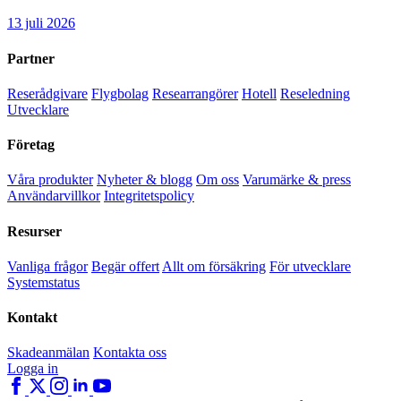
13 juli 2026
Partner
Reserådgivare
Flygbolag
Researrangörer
Hotell
Reseledning
Utvecklare
Företag
Våra produkter
Nyheter & blogg
Om oss
Varumärke & press
Användarvillkor
Integritetspolicy
Resurser
Vanliga frågor
Begär offert
Allt om försäkring
För utvecklare
Systemstatus
Kontakt
Skadeanmälan
Kontakta oss
Logga in