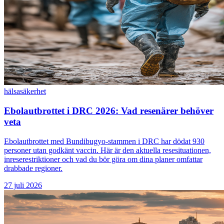
hälsa
säkerhet
Ebolautbrottet i DRC 2026: Vad resenärer behöver
veta
Ebolautbrottet med Bundibugyo-stammen i DRC har dödat 930
personer utan godkänt vaccin. Här är den aktuella resesituationen,
inreserestriktioner och vad du bör göra om dina planer omfattar
drabbade regioner.
27 juli 2026