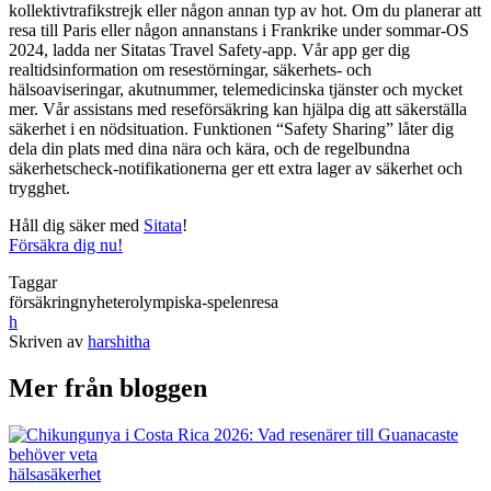
kollektivtrafikstrejk eller någon annan typ av hot. Om du planerar att
resa till Paris eller någon annanstans i Frankrike under sommar-OS
2024, ladda ner Sitatas Travel Safety-app. Vår app ger dig
realtidsinformation om resestörningar, säkerhets- och
hälsoaviseringar, akutnummer, telemedicinska tjänster och mycket
mer. Vår assistans med reseförsäkring kan hjälpa dig att säkerställa
säkerhet i en nödsituation. Funktionen “Safety Sharing” låter dig
dela din plats med dina nära och kära, och de regelbundna
säkerhetscheck-notifikationerna ger ett extra lager av säkerhet och
trygghet.
Håll dig säker med
Sitata
!
Försäkra dig nu!
Taggar
försäkring
nyheter
olympiska-spelen
resa
h
Skriven av
harshitha
Mer från bloggen
hälsa
säkerhet