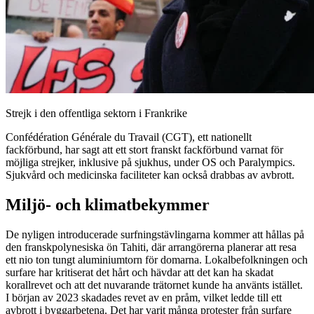
Strejk i den offentliga sektorn i Frankrike
Confédération Générale du Travail (CGT), ett nationellt
fackförbund, har sagt att ett stort franskt fackförbund varnat för
möjliga strejker, inklusive på sjukhus, under OS och Paralympics.
Sjukvård och medicinska faciliteter kan också drabbas av avbrott.
Miljö- och klimatbekymmer
De nyligen introducerade surfningstävlingarna kommer att hållas på
den franskpolynesiska ön Tahiti, där arrangörerna planerar att resa
ett nio ton tungt aluminiumtorn för domarna. Lokalbefolkningen och
surfare har kritiserat det hårt och hävdar att det kan ha skadat
korallrevet och att det nuvarande trätornet kunde ha använts istället.
I början av 2023 skadades revet av en pråm, vilket ledde till ett
avbrott i byggarbetena. Det har varit många protester från surfare