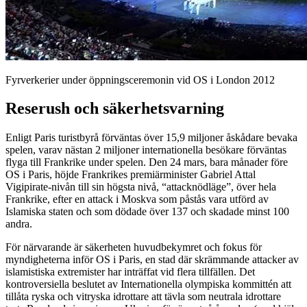
Fyrverkerier under öppningsceremonin vid OS i London 2012
Reserush och säkerhetsvarning
Enligt Paris turistbyrå förväntas över 15,9 miljoner åskådare bevaka
spelen, varav nästan 2 miljoner internationella besökare förväntas
flyga till Frankrike under spelen. Den 24 mars, bara månader före
OS i Paris, höjde Frankrikes premiärminister Gabriel Attal
Vigipirate-nivån till sin högsta nivå, “attacknödläge”, över hela
Frankrike, efter en attack i Moskva som påstås vara utförd av
Islamiska staten och som dödade över 137 och skadade minst 100
andra.
För närvarande är säkerheten huvudbekymret och fokus för
myndigheterna inför OS i Paris, en stad där skrämmande attacker av
islamistiska extremister har inträffat vid flera tillfällen. Det
kontroversiella beslutet av Internationella olympiska kommittén att
tillåta ryska och vitryska idrottare att tävla som neutrala idrottare