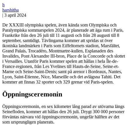
h
harshitha
|
3 april 2024
De XXXIII olympiska spelen, även kända som Olympiska och
Paralympiska sommarspelen 2024, är planerade att äga rum i Paris,
Frankrike från den 26 juli till 11 augusti och från 28 augusti till 8
september, samtidigt. Tävlingarna kommer att spridas ut över
ikoniska landmärken i Paris som Eiffeltornets stadion, Marsfältet,
Grand Palais, Trocadéro, Montmartre-kullen, Esplanaden des
Invalides, Pont Alexandre III-bron, Place de la Concorde och slottet
i Versailles. Utanför Paris kommer spelen att hållas i hela Île-de-
France-regionen, från Les Yvelines till Hauts-de-Seine, Seine-et-
Marne och Seine-Saint-Denis; samt på arenor i Bordeaux, Nantes,
Lyon, Saint-Etienne, Nice, Marseille och det avlägsna Tahiti. Det
kommer att finnas 32 sporter och 329 grenar vid Paris-spelen.
Öppningsceremonin
Öppningsceremonin, en sex kilometer lång parad av utövarna längs
Seinefloden, kommer att hållas den 26 juli. Drygt 300 000 personer
förväntas närvara vid öppningsceremonin, ungefär hälften av det
som ursprungligen planerats.