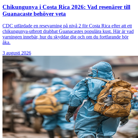
Chikungunya i Costa Rica 2026: Vad resenärer till
Guanacaste behöver veta
CDC utfärdade en resevarning på nivå 2 för Costa Rica efter att ett
chikungunya-utbrott drabbat Guanacastes populära kust. Här är vad
varningen innebär, hur du skyddar dig och om du fortfarande bör
åka.
3 augusti 2026