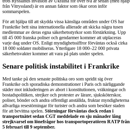
trots Rysslands invasion av Ukraina för över två år sedan (med hjälp
från Vitryssland) är en annan faktor som ökar oron inför
sommarspelen.
För att hjälpa till att skydda vissa känsliga områden under OS har
Frankrike bett sina internationella allierade att skicka några tusen
medlemmar av deras egna säkerhetsstyrkor som förstärkning. Upp
till 45 000 franska poliser och gendarmer kommer att utplaceras
varje dag under OS. Enligt myndighetssiffror förväntas också cirka
18 000 soldater mobiliseras. Ytterligare 18 000–22 000 privata
säkerhetsvakter kommer att vara på plats under spelen.
Senare politisk instabilitet i Frankrike
Med tanke på den senaste politiska oro som spridit sig över
Frankrike och sporadiska demonstrationer i Paris och närliggande
städer mot inkluderingen av abort i konstitutionen, vräkningar och
bostadspolitiken, strejker och protester av lärare, sjuksköterskor,
poliser, bönder och andra offentligt anställda, fruktar myndigheterna
allvarliga resestörningar för turister och andra som besöker staden
för att bevittna spelen.
Störningar förväntas dock redan i
transportnätet sedan CGT meddelade en sju månader lång
strejkvarsel om lönefrågor hos transportoperatören RATP från
5 februari till 9 september.