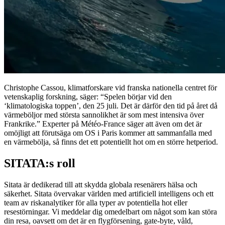
Christophe Cassou, klimatforskare vid franska nationella centret för
vetenskaplig forskning, säger: “Spelen börjar vid den
‘klimatologiska toppen’, den 25 juli. Det är därför den tid på året då
värmeböljor med största sannolikhet är som mest intensiva över
Frankrike.” Experter på Météo-France säger att även om det är
omöjligt att förutsäga om OS i Paris kommer att sammanfalla med
en värmebölja, så finns det ett potentiellt hot om en större hetperiod.
SITATA:s roll
Sitata är dedikerad till att skydda globala resenärers hälsa och
säkerhet. Sitata övervakar världen med artificiell intelligens och ett
team av riskanalytiker för alla typer av potentiella hot eller
resestörningar. Vi meddelar dig omedelbart om något som kan störa
din resa, oavsett om det är en flygförsening, gate-byte, våld,