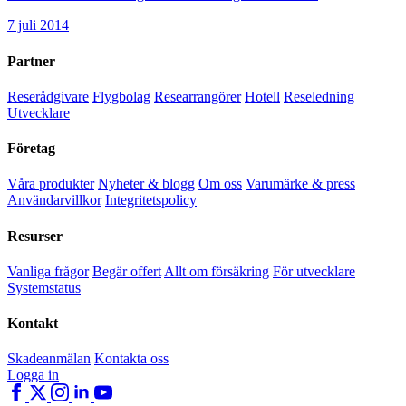
7 juli 2014
Partner
Reserådgivare
Flygbolag
Researrangörer
Hotell
Reseledning
Utvecklare
Företag
Våra produkter
Nyheter & blogg
Om oss
Varumärke & press
Användarvillkor
Integritetspolicy
Resurser
Vanliga frågor
Begär offert
Allt om försäkring
För utvecklare
Systemstatus
Kontakt
Skadeanmälan
Kontakta oss
Logga in