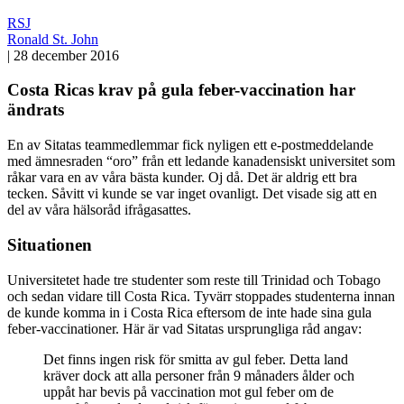
RSJ
Ronald St. John
|
28 december 2016
Costa Ricas krav på gula feber-vaccination har
ändrats
En av Sitatas teammedlemmar fick nyligen ett e-postmeddelande
med ämnesraden “oro” från ett ledande kanadensiskt universitet som
råkar vara en av våra bästa kunder. Oj då. Det är aldrig ett bra
tecken. Såvitt vi kunde se var inget ovanligt. Det visade sig att en
del av våra hälsoråd ifrågasattes.
Situationen
Universitetet hade tre studenter som reste till Trinidad och Tobago
och sedan vidare till Costa Rica. Tyvärr stoppades studenterna innan
de kunde komma in i Costa Rica eftersom de inte hade sina gula
feber-vaccinationer. Här är vad Sitatas ursprungliga råd angav:
Det finns ingen risk för smitta av gul feber. Detta land
kräver dock att alla personer från 9 månaders ålder och
uppåt har bevis på vaccination mot gul feber om de