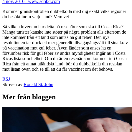
4 nov. 2016._www.scribd.com
Kommer gränskontrollen dubbelkolla med dig exakt vilka regioner
du besökt inom varje land? Vem vet.
Så vilken inverkan har detta på resenärer som ska till Costa Rica?
Många turister kanske inte stöter på några problem alls eftersom de
inte kommer från ett land som antas ha gul feber. Den nya
resolutionen tar dock ett mer generellt tillvägagångssätt till sina krav
på vaccination mot gul feber. Även länder som anses ha en
försumbar risk för gul feber av andra myndigheter ingår nu i Costa
Ricas lista som helhet. Om du är en resenär som kommer in i Costa
Rica från ett annat utländskt land, bör du dubbelkolla din resplan
mot listan ovan och se till att du får vaccinet om det behövs.
RSJ
Skriven av
Ronald St. John
Mer från bloggen