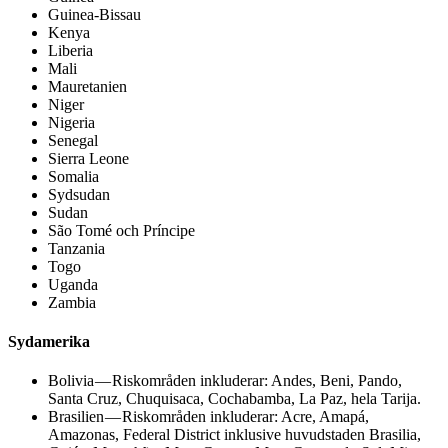
Guinea-Bissau
Kenya
Liberia
Mali
Mauretanien
Niger
Nigeria
Senegal
Sierra Leone
Somalia
Sydsudan
Sudan
São Tomé och Príncipe
Tanzania
Togo
Uganda
Zambia
Sydamerika
Bolivia — Riskområden inkluderar: Andes, Beni, Pando,
Santa Cruz, Chuquisaca, Cochabamba, La Paz, hela Tarija.
Brasilien — Riskområden inkluderar: Acre, Amapá,
Amazonas, Federal District inklusive huvudstaden Brasilia,