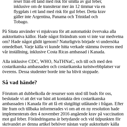
reser från ett land med risk för smitta av gul feber,
inklusive om de transiterar mer än 12 timmar via en
flygplats i ett land med risk för gul feber. Detta krav
gäller inte Argentina, Panama och Trinidad och
Tobago.
På Sitata använder vi mjukvara för att automatiskt övervaka alla
auktoritativa källor. Hade något förändrats som vi inte var medvetna
om? Hade något glidit igenom? Naturligtvis började vi undersöka
omedelbart. Varje källa vi kunde hitta verkade stämma överens med
vår inställning, inklusive Costa Ricas ambassad i Kanada.
Alla inklusive CDC, WHO, NaTHNaC, och till och med den
costarikanska ambassaden och costarikanska turistwebbplatser var
överens. Dessa studenter borde inte ha blivit stoppade.
Så vad hände?
Förutom att dubbelkolla de resurser som stod till buds för oss,
beslutade vi att det var bäst att kontakta den costarikanska
ambassaden i Kanada för att få ett slutgiltigt utlåtande i frågan. Efter
lite fram och tillbaka informerades vi om att en ny resolution hade
implementerats den 4 november 2016 angående krav på vaccination
mot gul feber. Förändringarna är betydande och vid tidpunkten för
skrivandet av denna artikel behöver nästan varje auktoritativ källa