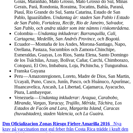
Goiás, Maranhão, Mato Grosso, Mato Grosso do Sul, Minas
Gerais, Pará, Rondonia, Roraima, Tocatins, Bahía, Paraná,
Piauí, Rio Grande do Sul, Santa Catarina, Estado de San
Pablo, Iguazúfallen.
Undantag är: staden San Pablo i Estado
de San Pablo, Fortaleza, Recife, Rio de Janeiro, Salvador,
San Pablo, och andra städer som inte nämns i riskområdena.
Colombia —
Undantag inkluderar: Barranquilla, Cali,
Cartagena, Medellín, San Andrés Province, och Bogotá.
Ecuador — Montaña de los Andes, Morona-Santiago, Napo,
Orellana, Pastaza, Sucumbíos och Zamora-Chinchipe,
Esmeraldas, Guayas, Los Rios, Santa Elena, Santo Domingo
de los Tsáchilas, Azuay, Bolívar, Cañar, Carchi, Chimborazo,
Cotopaxi, El Oro, Imbabura, Loja, Pichincha, y Tungurahua.
Franska Guyana
Peru — Amazonregionen, Loreto, Madre de Dios, San Martin,
Ucayali, Puno, Cusco, Junín, Pasco, och Huánuco, Apurímac,
Huancavelica, Ancash, La Libertad, Cajamarca, Ayacucho,
Piura, Lambayeque.
Venezuela —
Undantag inkluderar: Aragua, Carabobo,
Miranda, Vargas, Yaracuy, Trujillo, Mérida, Táchira, Los
Estados de Facón and Lara, Margarita Island, Caracas
(huvudstaden), staden Valencia, och La Guaira.
Dm Oficializacion Zonas Riesgo Fiebre Amarilla 2016
_Nya
krav på vaccination mot gul feber från Costa Rica trädde i kraft den