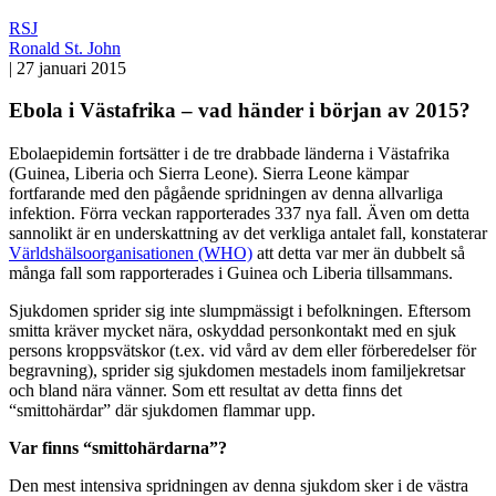
RSJ
Ronald St. John
|
27 januari 2015
Ebola i Västafrika – vad händer i början av 2015?
Ebolaepidemin fortsätter i de tre drabbade länderna i Västafrika
(Guinea, Liberia och Sierra Leone). Sierra Leone kämpar
fortfarande med den pågående spridningen av denna allvarliga
infektion. Förra veckan rapporterades 337 nya fall. Även om detta
sannolikt är en underskattning av det verkliga antalet fall, konstaterar
Världshälsoorganisationen (WHO)
att detta var mer än dubbelt så
många fall som rapporterades i Guinea och Liberia tillsammans.
Sjukdomen sprider sig inte slumpmässigt i befolkningen. Eftersom
smitta kräver mycket nära, oskyddad personkontakt med en sjuk
persons kroppsvätskor (t.ex. vid vård av dem eller förberedelser för
begravning), sprider sig sjukdomen mestadels inom familjekretsar
och bland nära vänner. Som ett resultat av detta finns det
“smittohärdar” där sjukdomen flammar upp.
Var finns “smittohärdarna”?
Den mest intensiva spridningen av denna sjukdom sker i de västra