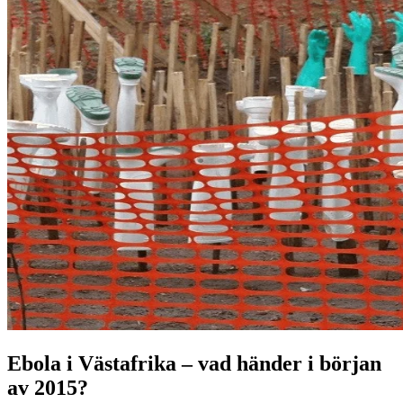
Ebola i Västafrika – vad händer i början
av 2015?