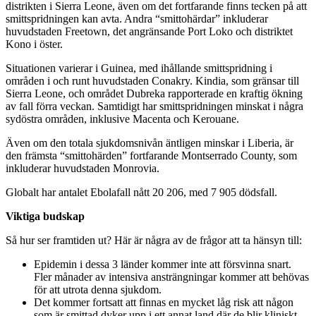
distrikten i Sierra Leone, även om det fortfarande finns tecken på att
smittspridningen kan avta. Andra “smittohärdar” inkluderar
huvudstaden Freetown, det angränsande Port Loko och distriktet
Kono i öster.
Situationen varierar i Guinea, med ihållande smittspridning i
områden i och runt huvudstaden Conakry. Kindia, som gränsar till
Sierra Leone, och området Dubreka rapporterade en kraftig ökning
av fall förra veckan. Samtidigt har smittspridningen minskat i några
sydöstra områden, inklusive Macenta och Kerouane.
Även om den totala sjukdomsnivån äntligen minskar i Liberia, är
den främsta “smittohärden” fortfarande Montserrado County, som
inkluderar huvudstaden Monrovia.
Globalt har antalet Ebolafall nått 20 206, med 7 905 dödsfall.
Viktiga budskap
Så hur ser framtiden ut? Här är några av de frågor att ta hänsyn till:
Epidemin i dessa 3 länder kommer inte att försvinna snart.
Fler månader av intensiva ansträngningar kommer att behövas
för att utrota denna sjukdom.
Det kommer fortsatt att finnas en mycket låg risk att någon
som är smittad dyker upp i ett annat land där de blir kliniskt