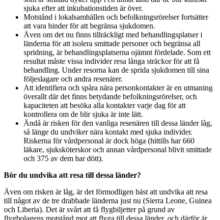
sjuka efter att inkubationstiden är över.
Motstånd i lokalsamhällen och befolkningsrörelser fortsätter
att vara hinder för att begränsa sjukdomen.
Även om det nu finns tillräckligt med behandlingsplatser i
länderna för att isolera smittade personer och begränsa all
spridning, är behandlingsplatserna ojämnt fördelade. Som ett
resultat måste vissa individer resa långa sträckor för att få
behandling. Under resorna kan de sprida sjukdomen till sina
följeslagare och andra resenärer.
Att identifiera och spåra nära personkontakter är en utmaning
överallt där det finns betydande befolkningsrörelser, och
kapaciteten att besöka alla kontakter varje dag för att
kontrollera om de blir sjuka är inte lätt.
Ändå är risken för den vanliga resenären till dessa länder låg,
så länge du undviker nära kontakt med sjuka individer.
Riskerna för vårdpersonal är dock höga (hittills har 660
läkare, sjuksköterskor och annan vårdpersonal blivit smittade
och 375 av dem har dött).
Bör du undvika att resa till dessa länder?
Även om risken är låg, är det förmodligen bäst att undvika att resa
till något av de tre drabbade länderna just nu (Sierra Leone, Guinea
och Liberia). Det är svårt att få flygbiljetter på grund av
flygbolagens motstånd mot att flyga till dessa länder, och därför är