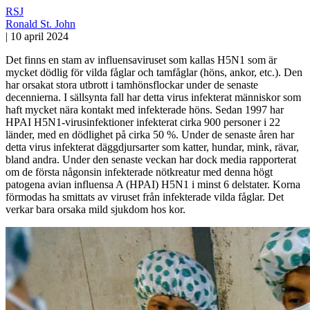
RSJ
Ronald St. John
|
10 april 2024
Det finns en stam av influensaviruset som kallas H5N1 som är
mycket dödlig för vilda fåglar och tamfåglar (höns, ankor, etc.). Den
har orsakat stora utbrott i tamhönsflockar under de senaste
decennierna. I sällsynta fall har detta virus infekterat människor som
haft mycket nära kontakt med infekterade höns. Sedan 1997 har
HPAI H5N1-virusinfektioner infekterat cirka 900 personer i 22
länder, med en dödlighet på cirka 50 %. Under de senaste åren har
detta virus infekterat däggdjursarter som katter, hundar, mink, rävar,
bland andra. Under den senaste veckan har dock media rapporterat
om de första någonsin infekterade nötkreatur med denna högt
patogena avian influensa A (HPAI) H5N1 i minst 6 delstater. Korna
förmodas ha smittats av viruset från infekterade vilda fåglar. Det
verkar bara orsaka mild sjukdom hos kor.