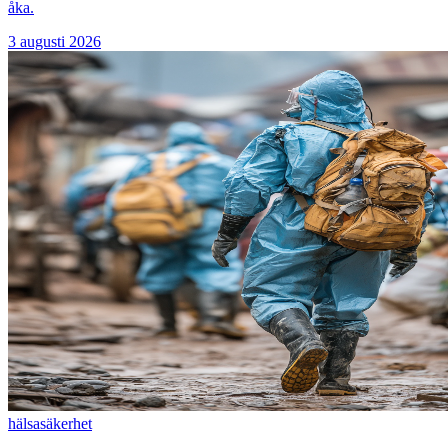
åka.
3 augusti 2026
hälsa
säkerhet