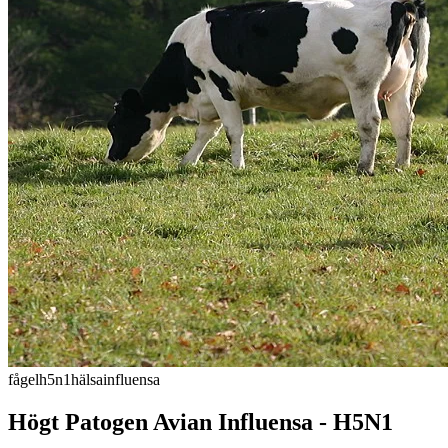
fågel
h5n1
hälsa
influensa
Högt Patogen Avian Influensa - H5N1