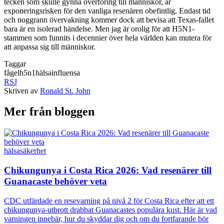
tecken som skulle gynna överföring till människor, är
exponeringsrisken för den vanliga resenären obefintlig. Endast tid
och noggrann övervakning kommer dock att bevisa att Texas-fallet
bara är en isolerad händelse. Men jag är orolig för att H5N1-
stammen som funnits i decennier över hela världen kan mutera för
att anpassa sig till människor.
Taggar
fågel
h5n1
hälsa
influensa
RSJ
Skriven av
Ronald St. John
Mer från bloggen
hälsa
säkerhet
Chikungunya i Costa Rica 2026: Vad resenärer till
Guanacaste behöver veta
CDC utfärdade en resevarning på nivå 2 för Costa Rica efter att ett
chikungunya-utbrott drabbat Guanacastes populära kust. Här är vad
varningen innebär, hur du skyddar dig och om du fortfarande bör