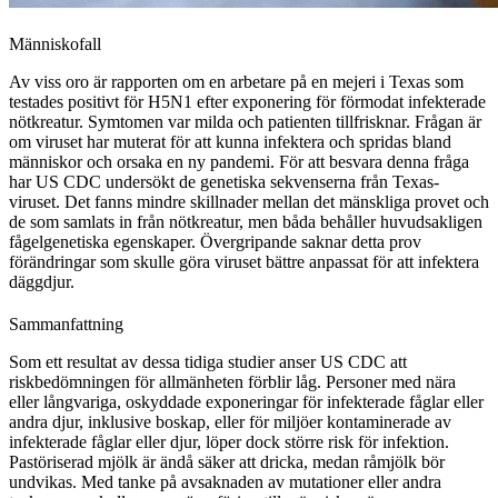
Människofall
Av viss oro är rapporten om en arbetare på en mejeri i Texas som
testades positivt för H5N1 efter exponering för förmodat infekterade
nötkreatur. Symtomen var milda och patienten tillfrisknar. Frågan är
om viruset har muterat för att kunna infektera och spridas bland
människor och orsaka en ny pandemi. För att besvara denna fråga
har US CDC undersökt de genetiska sekvenserna från Texas-
viruset. Det fanns mindre skillnader mellan det mänskliga provet och
de som samlats in från nötkreatur, men båda behåller huvudsakligen
fågelgenetiska egenskaper. Övergripande saknar detta prov
förändringar som skulle göra viruset bättre anpassat för att infektera
däggdjur.
Sammanfattning
Som ett resultat av dessa tidiga studier anser US CDC att
riskbedömningen för allmänheten förblir låg. Personer med nära
eller långvariga, oskyddade exponeringar för infekterade fåglar eller
andra djur, inklusive boskap, eller för miljöer kontaminerade av
infekterade fåglar eller djur, löper dock större risk för infektion.
Pastöriserad mjölk är ändå säker att dricka, medan råmjölk bör
undvikas. Med tanke på avsaknaden av mutationer eller andra