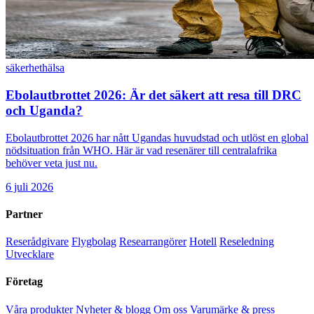
säkerhet
hälsa
Ebolautbrottet 2026: Är det säkert att resa till DRC
och Uganda?
Ebolautbrottet 2026 har nått Ugandas huvudstad och utlöst en global
nödsituation från WHO. Här är vad resenärer till centralafrika
behöver veta just nu.
6 juli 2026
Partner
Reserådgivare
Flygbolag
Researrangörer
Hotell
Reseledning
Utvecklare
Företag
Våra produkter
Nyheter & blogg
Om oss
Varumärke & press