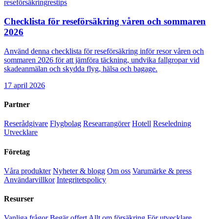
reseförsäkring
restips
Checklista för reseförsäkring våren och sommaren
2026
Använd denna checklista för reseförsäkring inför resor våren och
sommaren 2026 för att jämföra täckning, undvika fallgropar vid
skadeanmälan och skydda flyg, hälsa och bagage.
17 april 2026
Partner
Reserådgivare
Flygbolag
Researrangörer
Hotell
Reseledning
Utvecklare
Företag
Våra produkter
Nyheter & blogg
Om oss
Varumärke & press
Användarvillkor
Integritetspolicy
Resurser
Vanliga frågor
Begär offert
Allt om försäkring
För utvecklare