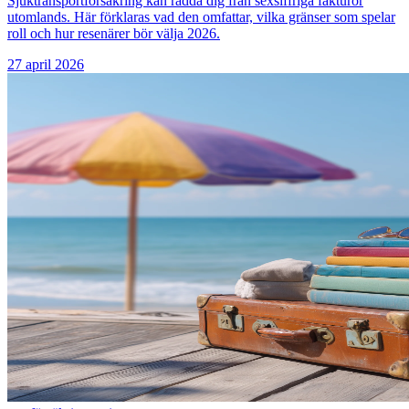
Sjuktransportförsäkring kan rädda dig från sexsiffriga fakturor
utomlands. Här förklaras vad den omfattar, vilka gränser som spelar
roll och hur resenärer bör välja 2026.
27 april 2026