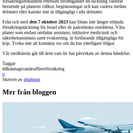
försäkringsdokument eftersom berättigandet till täckning varierar
beroende på planens villkor, begränsningar och kan variera mellan
delstater eller kanske inte är tillgängligt i alla delstater.
Från och med
den 7 oktober 2023
kan Sitata inte längre erbjuda
försäkringstäckning för Israel eller de palestinska områdena. Våra
planer som endast omfattar assistans, inklusive medicinsk och
säkerhetsassistans samt evakuering, är fortfarande tillgängliga för
köp. Tveka inte att kontakta oss om du har ytterligare frågor.
Vår medkänsla går till dem vars liv har påverkats av denna händelse.
Taggar
tillkännagivande
affärer
försäkring
p
Skriven av
phalguni
Mer från bloggen