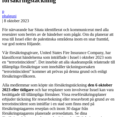
försäkringstäckning
p
phalguni
|
8 oktober 2023
För närvarande har Sitata identifierat och kommunicerat med alla
resenärer som berörs av de händelser som pågår. Om du planerar att
resa till Israel eller de palestinska områdena inom en snar framtid,
var god notera följande.
Vår försäkringsgivare, United States Fire Insurance Company, har
klassificerat händelserna som inträffade i Israel i oktober 2023 som
en “terroristincident”. Det innebär att alla skadeanspråk relaterade till
tillämpliga försäkringar som innehåller täckningsorsaken
“terroristincident” kommer att prövas på denna grund och enligt
försäkringsvillkoren.
Alla medlemmar som köpte sin försäkringstäckning
den 6 oktober
2023 eller tidigare
och har resplaner som involverar Israel kan vara
berättigade till tillämpliga förmåner. Vissa reseförsäkringsplaner
erbjuder täckning för reseavbokning eller reseavbrott på grund av en
terroristincident som inträffar i en stad som finns med på
försäkringstagarens reseplan och inom 30 dagar från
försäkringstagarens planerade avresedatum. Se dina