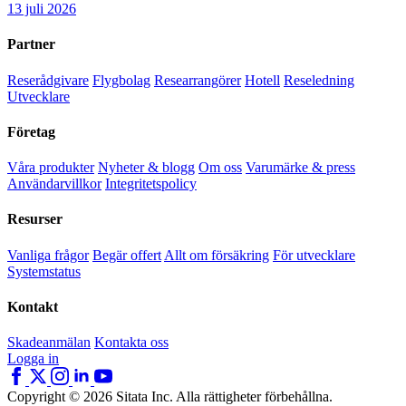
13 juli 2026
Partner
Reserådgivare
Flygbolag
Researrangörer
Hotell
Reseledning
Utvecklare
Företag
Våra produkter
Nyheter & blogg
Om oss
Varumärke & press
Användarvillkor
Integritetspolicy
Resurser
Vanliga frågor
Begär offert
Allt om försäkring
För utvecklare
Systemstatus
Kontakt
Skadeanmälan
Kontakta oss
Logga in
Copyright © 2026 Sitata Inc. Alla rättigheter förbehållna.