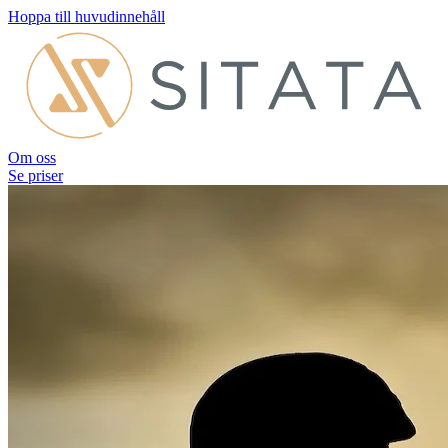
Hoppa till huvudinnehåll
Om oss
Se priser