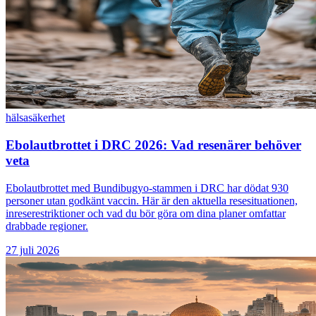
hälsa
säkerhet
Ebolautbrottet i DRC 2026: Vad resenärer behöver
veta
Ebolautbrottet med Bundibugyo-stammen i DRC har dödat 930
personer utan godkänt vaccin. Här är den aktuella resesituationen,
inreserestriktioner och vad du bör göra om dina planer omfattar
drabbade regioner.
27 juli 2026