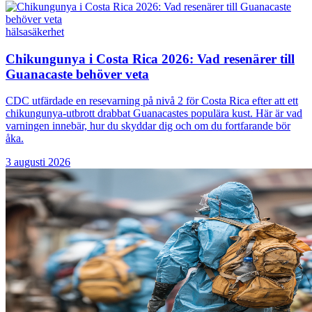
hälsa
säkerhet
Chikungunya i Costa Rica 2026: Vad resenärer till
Guanacaste behöver veta
CDC utfärdade en resevarning på nivå 2 för Costa Rica efter att ett
chikungunya-utbrott drabbat Guanacastes populära kust. Här är vad
varningen innebär, hur du skyddar dig och om du fortfarande bör
åka.
3 augusti 2026