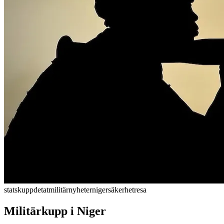
statskupp
detat
militär
nyheter
niger
säkerhet
resa
Militärkupp i Niger