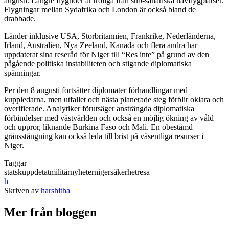
augusti. Längre flygtider är troliga från sub-sahariska navflygplatser.
Flygningar mellan Sydafrika och London är också bland de
drabbade.
Länder inklusive USA, Storbritannien, Frankrike, Nederländerna,
Irland, Australien, Nya Zeeland, Kanada och flera andra har
uppdaterat sina reseråd för Niger till “Res inte” på grund av den
pågående politiska instabiliteten och stigande diplomatiska
spänningar.
Per den 8 augusti fortsätter diplomater förhandlingar med
kuppledarna, men utfallet och nästa planerade steg förblir oklara och
overifierade. Analytiker förutsäger ansträngda diplomatiska
förbindelser med västvärlden och också en möjlig ökning av våld
och uppror, liknande Burkina Faso och Mali. En obestämd
gränsstängning kan också leda till brist på väsentliga resurser i
Niger.
Taggar
statskupp
detat
militär
nyheter
niger
säkerhet
resa
h
Skriven av
harshitha
Mer från bloggen