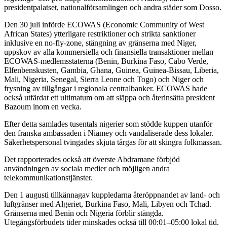
presidentpalatset, nationalförsamlingen och andra städer som Dosso.
Den 30 juli införde ECOWAS (Economic Community of West
African States) ytterligare restriktioner och strikta sanktioner
inklusive en no-fly-zone, stängning av gränserna med Niger,
uppskov av alla kommersiella och finansiella transaktioner mellan
ECOWAS-medlemsstaterna (Benin, Burkina Faso, Cabo Verde,
Elfenbenskusten, Gambia, Ghana, Guinea, Guinea-Bissau, Liberia,
Mali, Nigeria, Senegal, Sierra Leone och Togo) och Niger och
frysning av tillgångar i regionala centralbanker. ECOWAS hade
också utfärdat ett ultimatum om att släppa och återinsätta president
Bazoum inom en vecka.
Efter detta samlades tusentals nigerier som stödde kuppen utanför
den franska ambassaden i Niamey och vandaliserade dess lokaler.
Säkerhetspersonal tvingades skjuta tårgas för att skingra folkmassan.
Det rapporterades också att överste Abdramane förbjöd
användningen av sociala medier och möjligen andra
telekommunikationstjänster.
Den 1 augusti tillkännagav kuppledarna återöppnandet av land- och
luftgränser med Algeriet, Burkina Faso, Mali, Libyen och Tchad.
Gränserna med Benin och Nigeria förblir stängda.
Utegångsförbudets tider minskades också till 00:01–05:00 lokal tid.