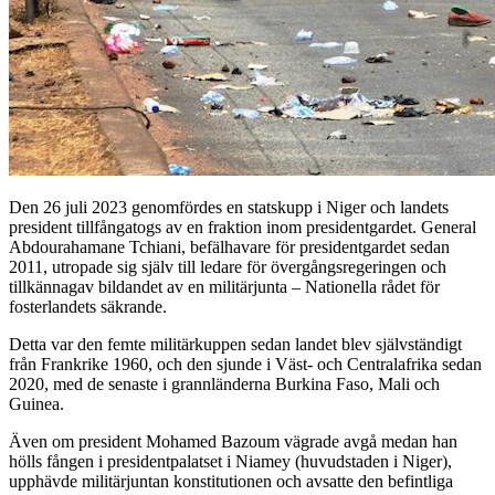
Den 26 juli 2023 genomfördes en statskupp i Niger och landets
president tillfångatogs av en fraktion inom presidentgardet. General
Abdourahamane Tchiani, befälhavare för presidentgardet sedan
2011, utropade sig själv till ledare för övergångsregeringen och
tillkännagav bildandet av en militärjunta – Nationella rådet för
fosterlandets säkrande.
Detta var den femte militärkuppen sedan landet blev självständigt
från Frankrike 1960, och den sjunde i Väst- och Centralafrika sedan
2020, med de senaste i grannländerna Burkina Faso, Mali och
Guinea.
Även om president Mohamed Bazoum vägrade avgå medan han
hölls fången i presidentpalatset i Niamey (huvudstaden i Niger),
upphävde militärjuntan konstitutionen och avsatte den befintliga