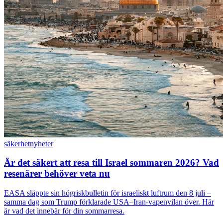
säkerhet
nyheter
Är det säkert att resa till Israel sommaren 2026? Vad
resenärer behöver veta nu
EASA släppte sin högriskbulletin för israeliskt luftrum den 8 juli –
samma dag som Trump förklarade USA–Iran-vapenvilan över. Här
är vad det innebär för din sommarresa.