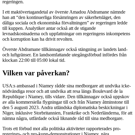
regeringen.
I ett maktövertagandetal av överste Amadou Abdramane nämnde
han att “den kontinuerliga försämringen av säkerhetsläget, den
dåliga sociala och ekonomiska förvaltningen” av regeringen ledde
till kuppen. Analytiker antar också att de stigande
levnadskostnaderna och uppfattningar om regeringens inkompetens
och korruption kan ha drivit revolten.
Överste Abdramane tillkännagav också stängning av landets land-
och luftgränser. En landsomfattande utegångsförbud infördes från
klockan 22:00 till 05:00 lokal tid.
Vilken var påverkan?
USA:s ambassad i Niamey rådde sina medborgare att undvika icke-
nödvändiga resor och att undvika att resa längs Boulevard de la
Republique i Niamey, tills vidare. Den tillkännagav också uppskov
av alla kommersiella flygningar till och från Niamey åtminstone till
den 5 augusti 2023. Andra utländska diplomatiska beskickningar i
Niger, inklusive Storbritannien, Frankrike och Nederländerna, för att
nämna några, utfärdade också liknande råd till sina medborgare.
Trots ett förbud mot alla politiska aktiviteter rapporterades pro-
regerings- och pro-kupp-demonstrationer i Niamey, nära