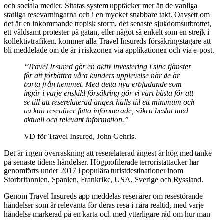
och sociala medier. Sitatas system upptäcker mer än de vanliga
statliga resevarningarna och i en mycket snabbare takt. Oavsett om
det är en inkommande tropisk storm, det senaste sjukdomsutbrottet,
ett våldsamt protester på gatan, eller något så enkelt som en strejk i
kollektivtrafiken, kommer alla Travel Insureds försäkringstagare att
bli meddelade om de är i riskzonen via applikationen och via e-post.
“Travel Insured gör en aktiv investering i sina tjänster
för att förbättra våra kunders upplevelse när de är
borta från hemmet. Med detta nya erbjudande som
ingår i varje enskild försäkring gör vi vårt bästa för att
se till att reserelaterad ångest hålls till ett minimum och
nu kan resenärer fatta informerade, säkra beslut med
aktuell och relevant information.”
VD för Travel Insured, John Gehris.
Det är ingen överraskning att reserelaterad ångest är hög med tanke
på senaste tidens händelser. Högprofilerade terroristattacker har
genomförts under 2017 i populära turistdestinationer inom
Storbritannien, Spanien, Frankrike, USA, Sverige och Ryssland.
Genom Travel Insureds app meddelas resenärer om resestörande
händelser som är relevanta för deras resa i nära realtid, med varje
händelse markerad på en karta och med ytterligare råd om hur man