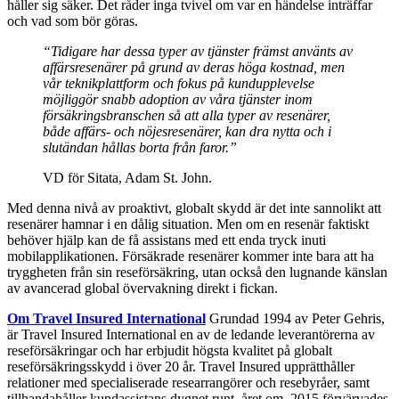
håller sig säker. Det råder inga tvivel om var en händelse inträffar
och vad som bör göras.
“Tidigare har dessa typer av tjänster främst använts av
affärsresenärer på grund av deras höga kostnad, men
vår teknikplattform och fokus på kundupplevelse
möjliggör snabb adoption av våra tjänster inom
försäkringsbranschen så att alla typer av resenärer,
både affärs- och nöjesresenärer, kan dra nytta och i
slutändan hållas borta från faror.”
VD för Sitata, Adam St. John.
Med denna nivå av proaktivt, globalt skydd är det inte sannolikt att
resenärer hamnar i en dålig situation. Men om en resenär faktiskt
behöver hjälp kan de få assistans med ett enda tryck inuti
mobilapplikationen. Försäkrade resenärer kommer inte bara att ha
tryggheten från sin reseförsäkring, utan också den lugnande känslan
av avancerad global övervakning direkt i fickan.
Om
Travel
Insured
International
Grundad 1994 av Peter Gehris,
är Travel Insured International en av de ledande leverantörerna av
reseförsäkringar och har erbjudit högsta kvalitet på globalt
reseförsäkringsskydd i över 20 år. Travel Insured upprätthåller
relationer med specialiserade researrangörer och resebyråer, samt
tillhandahåller kundassistans dygnet runt, året om. 2015 förvärvades