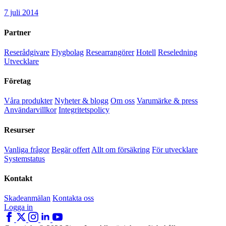
7 juli 2014
Partner
Reserådgivare
Flygbolag
Researrangörer
Hotell
Reseledning
Utvecklare
Företag
Våra produkter
Nyheter & blogg
Om oss
Varumärke & press
Användarvillkor
Integritetspolicy
Resurser
Vanliga frågor
Begär offert
Allt om försäkring
För utvecklare
Systemstatus
Kontakt
Skadeanmälan
Kontakta oss
Logga in