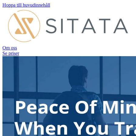
Hoppa till huvudinnehåll
Om oss
Se priser