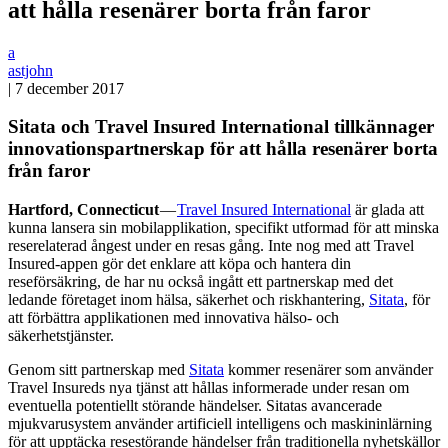
att hålla resenärer borta från faror
a
astjohn
|
7 december 2017
Sitata och Travel Insured International tillkännager
innovationspartnerskap för att hålla resenärer borta
från faror
Hartford, Connecticut
—
Travel Insured International
är glada att
kunna lansera sin mobilapplikation, specifikt utformad för att minska
reserelaterad ångest under en resas gång. Inte nog med att Travel
Insured-appen gör det enklare att köpa och hantera din
reseförsäkring, de har nu också ingått ett partnerskap med det
ledande företaget inom hälsa, säkerhet och riskhantering,
Sitata
, för
att förbättra applikationen med innovativa hälso- och
säkerhetstjänster.
Genom sitt partnerskap med
Sitata
kommer resenärer som använder
Travel Insureds nya tjänst att hållas informerade under resan om
eventuella potentiellt störande händelser. Sitatas avancerade
mjukvarusystem använder artificiell intelligens och maskininlärning
för att upptäcka resestörande händelser från traditionella nyhetskällor