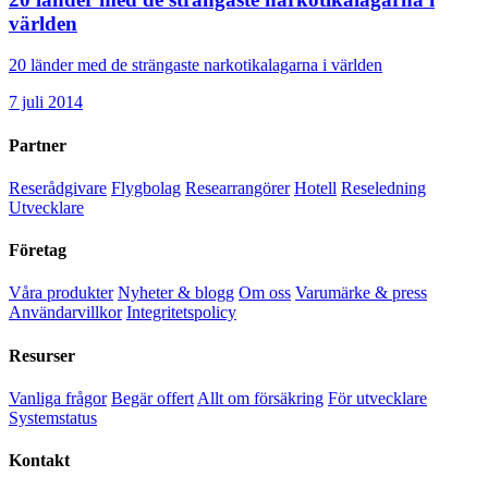
världen
20 länder med de strängaste narkotikalagarna i världen
7 juli 2014
Partner
Reserådgivare
Flygbolag
Researrangörer
Hotell
Reseledning
Utvecklare
Företag
Våra produkter
Nyheter & blogg
Om oss
Varumärke & press
Användarvillkor
Integritetspolicy
Resurser
Vanliga frågor
Begär offert
Allt om försäkring
För utvecklare
Systemstatus
Kontakt