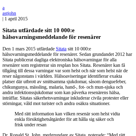
a
astjohn
|
1 april 2015
Sitata utfärdade sitt 10 000:e
hälsovarningsmeddelande för resenärer
Den 1 mars 2015 utfärdade
Sitata
sitt 10 000:e
hälsovarningsmeddelande för resenärer. Sedan grundandet 2012 har
Sitata publicerat dagliga elektroniska hälsovarningar för alla
resenärer som registrerar sin resplan hos Sitata. Resenärer kan få
tillgång till dessa varningar var som helst och när som helst när de
reser någonstans i världen. Hälsoaviseringar identifierar exakta
platser där utbrott av smittsamma sjukdomar, såsom denguefeber,
chikungunya, mässling, malaria, hand-, fot- och mun-sjuka och
andra infektionssjukdomar som kan påverka resenärens hälsa,
inträffar. Sitatas säkerhetsvarningar inkluderar civila protester eller
störningar, våld mot turister och andra osäkra situationer.
Med rätt information kan vilken resenär som helst vidta
enkla försiktighetsåtgärder för att hålla sig säker och
frisk under resan
Dr. Ronald St. John, medgrundare av Sitata, noterade: “Med rätt