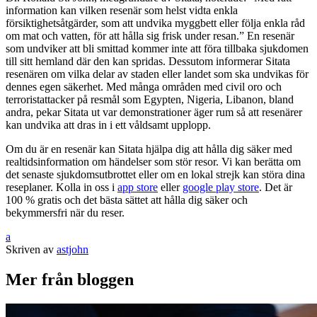
information kan vilken resenär som helst vidta enkla
försiktighetsåtgärder, som att undvika myggbett eller följa enkla råd
om mat och vatten, för att hålla sig frisk under resan.” En resenär
som undviker att bli smittad kommer inte att föra tillbaka sjukdomen
till sitt hemland där den kan spridas. Dessutom informerar Sitata
resenären om vilka delar av staden eller landet som ska undvikas för
dennes egen säkerhet. Med många områden med civil oro och
terroristattacker på resmål som Egypten, Nigeria, Libanon, bland
andra, pekar Sitata ut var demonstrationer äger rum så att resenärer
kan undvika att dras in i ett våldsamt upplopp.
Om du är en resenär kan Sitata hjälpa dig att hålla dig säker med
realtidsinformation om händelser som stör resor. Vi kan berätta om
det senaste sjukdomsutbrottet eller om en lokal strejk kan störa dina
reseplaner. Kolla in oss i
app store
eller
google play store
. Det är
100 % gratis och det bästa sättet att hålla dig säker och
bekymmersfri när du reser.
a
Skriven av
astjohn
Mer från bloggen