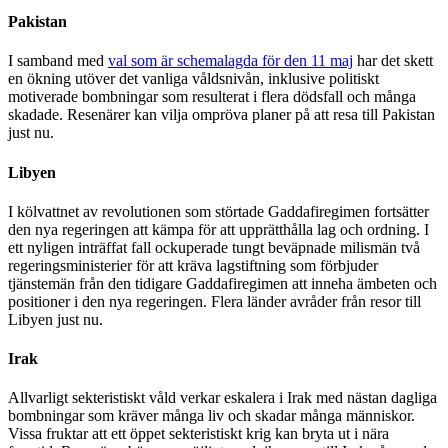
Pakistan
I samband med
val som är schemalagda för den 11 maj
har det skett
en ökning utöver det vanliga våldsnivån, inklusive politiskt
motiverade bombningar som resulterat i flera dödsfall och många
skadade. Resenärer kan vilja ompröva planer på att resa till Pakistan
just nu.
Libyen
I kölvattnet av revolutionen som störtade Gaddafiregimen fortsätter
den nya regeringen att kämpa för att upprätthålla lag och ordning. I
ett nyligen inträffat fall ockuperade tungt beväpnade milismän två
regeringsministerier för att kräva lagstiftning som förbjuder
tjänstemän från den tidigare Gaddafiregimen att inneha ämbeten och
positioner i den nya regeringen. Flera länder avråder från resor till
Libyen just nu.
Irak
Allvarligt sekteristiskt våld verkar eskalera i Irak med nästan dagliga
bombningar som kräver många liv och skadar många människor.
Vissa fruktar att ett öppet sekteristiskt krig kan bryta ut i nära