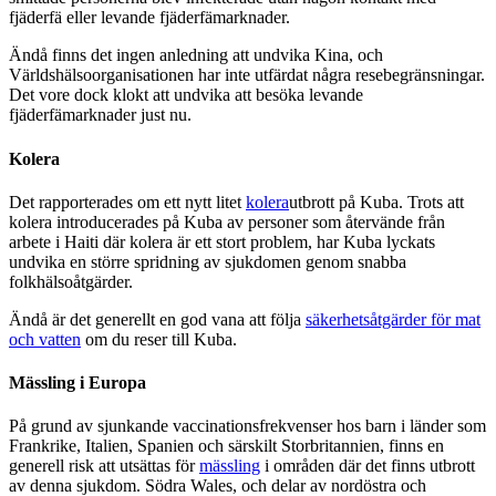
fjäderfä eller levande fjäderfämarknader.
Ändå finns det ingen anledning att undvika Kina, och
Världshälsoorganisationen har inte utfärdat några resebegränsningar.
Det vore dock klokt att undvika att besöka levande
fjäderfämarknader just nu.
Kolera
Det rapporterades om ett nytt litet
kolera
utbrott på Kuba. Trots att
kolera introducerades på Kuba av personer som återvände från
arbete i Haiti där kolera är ett stort problem, har Kuba lyckats
undvika en större spridning av sjukdomen genom snabba
folkhälsoåtgärder.
Ändå är det generellt en god vana att följa
säkerhetsåtgärder för mat
och vatten
om du reser till Kuba.
Mässling i Europa
På grund av sjunkande vaccinationsfrekvenser hos barn i länder som
Frankrike, Italien, Spanien och särskilt Storbritannien, finns en
generell risk att utsättas för
mässling
i områden där det finns utbrott
av denna sjukdom. Södra Wales, och delar av nordöstra och