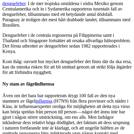
denguefeber
. I de mer tropiska områdena i södra Mexiko genom
Centralamerika och in i Sydamerika rapporteras tusentals fall av
denguefeber, tillsammans med ett betydande antal dödsfall.
Paraguay är troligen det mest hårt drabbade landet, tillsammans med
Brasilien.
Denguefeber i de centrala regionerna på Filippinerna samt i
Thailand och Singapore fortsätter att orsaka allvarliga hälsoproblem.
Det första utbrottet av denguefeber sedan 1982 rapporterades i
Kenya.
Kom ihåg: oavsett hur mycket denguefeber det finns där du ska resa,
kan du minska risken för att bli smittad genom att strikt följa åtgärder
för att förhindra myggbett.
Ny stam av fågelinfluensa
Även om det bara har rapporterats drygt 100 fall av den nya
stammen av fågel
influensa
(H7N9) från flera provinser och städer i
Kina, är influensaexperter oroliga för möjligheten att detta nya virus
kan börja spridas från person till person — något det ännu inte har
gjort i någon större utsträckning, om ens alls. Men farhågor
inkluderar dess relativt höga dödlighet, det faktum att dess ursprung
i naturen fortfarande inte är klarlagt, och att ungefär hälften av de
smittade personerna blev infekterade utan någon kontakt med