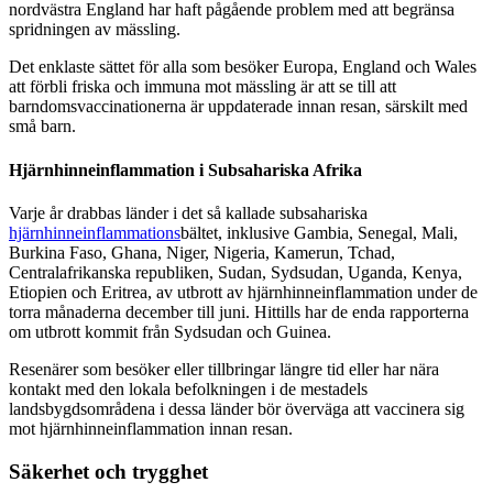
nordvästra England har haft pågående problem med att begränsa
spridningen av mässling.
Det enklaste sättet för alla som besöker Europa, England och Wales
att förbli friska och immuna mot mässling är att se till att
barndomsvaccinationerna är uppdaterade innan resan, särskilt med
små barn.
Hjärnhinneinflammation i Subsahariska Afrika
Varje år drabbas länder i det så kallade subsahariska
hjärnhinneinflammations
bältet, inklusive Gambia, Senegal, Mali,
Burkina Faso, Ghana, Niger, Nigeria, Kamerun, Tchad,
Centralafrikanska republiken, Sudan, Sydsudan, Uganda, Kenya,
Etiopien och Eritrea, av utbrott av hjärnhinneinflammation under de
torra månaderna december till juni. Hittills har de enda rapporterna
om utbrott kommit från Sydsudan och Guinea.
Resenärer som besöker eller tillbringar längre tid eller har nära
kontakt med den lokala befolkningen i de mestadels
landsbygdsområdena i dessa länder bör överväga att vaccinera sig
mot hjärnhinneinflammation innan resan.
Säkerhet och trygghet