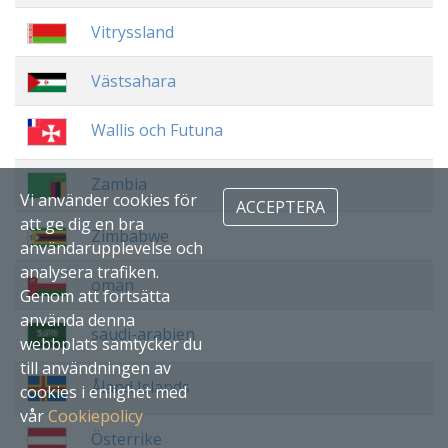
Vitryssland
Västsahara
Wallis och Futuna
Zambia
Vi använder cookies för
ACCEPTERA
att ge dig en bra
Zimbabwe
användarupplevelse och
analysera trafiken.
oman
Genom att fortsätta
använda denna
saudi-arabien
webbplats samtycker du
till användningen av
Åland Islands
cookies i enlighet med
vår
Cookiepolicy
Österrike