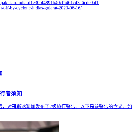
rat-pakistan-india-d1e30bf4891b40cf5461c43a6cdc0af1
n-off-by-cyclone-indias-gujarat-2023-06-16/
旅行者须知
后，对哥斯达黎加发布了2级旅行警告。以下是该警告的含义、