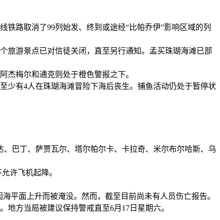
铁路取消了99列始发、终到或途经“比帕乔伊”影响区域的列
个旅游景点已对信徒关闭，直至另行通知。孟买珠瑚海滩已部
阿杰梅尔和通克则处于橙色警报之下。
至少有4人在珠瑚海滩冒险下海后丧生。捕鱼活动仍处于暂停状
特达、巴丁、萨贾瓦尔、塔尔帕尔卡、卡拉奇、米尔布尔哈斯、乌
不允许飞机起降。
，因海平面上升而被淹没。然而，截至目前尚未有人员伤亡报告。
地方当局被建议保持警戒直至6月17日星期六。