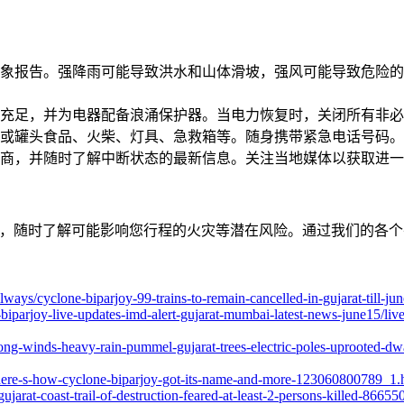
象报告。强降雨可能导致洪水和山体滑坡，强风可能导致危险的
充足，并为电器配备浪涌保护器。当电力恢复时，关闭所有非必
或罐头食品、火柴、灯具、急救箱等。随身携带紧急电话号码。
商，并随时了解中断状态的最新信息。关注当地媒体以获取进一
用程序，随时了解可能影响您行程的火灾等潜在风险。通过我们的各个
railways/cyclone-biparjoy-99-trains-to-remain-cancelled-in-gujarat-til
biparjoy-live-updates-imd-alert-gujarat-mumbai-latest-news-june15/l
trong-winds-heavy-rain-pummel-gujarat-trees-electric-poles-uprooted-
-here-s-how-cyclone-biparjoy-got-its-name-and-more-123060800789_1.
gujarat-coast-trail-of-destruction-feared-at-least-2-persons-killed-86655