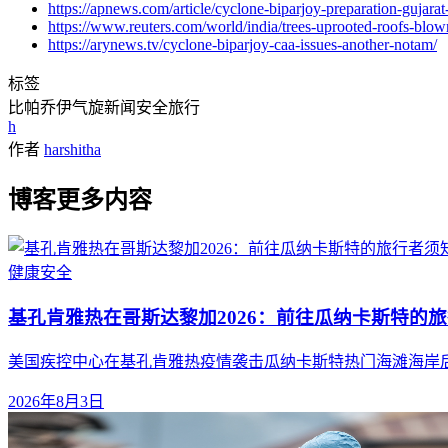
https://apnews.com/article/cyclone-biparjoy-preparation-guja
https://www.reuters.com/world/india/trees-uprooted-roofs-blow
https://arynews.tv/cyclone-biparjoy-caa-issues-another-notam/
标签
比帕乔伊
气旋
新闻
安全
旅行
h
作者
harshitha
博客更多内容
健康
安全
基孔肯雅热在哥斯达黎加2026：前往瓜纳卡斯特的
美国疾控中心在基孔肯雅热疫情袭击瓜纳卡斯特热门海滩海岸
2026年8月3日