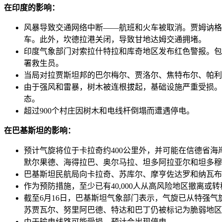
在印度的影响：
风暴导致交通网络中断——航班和火车被取消。贾姆讷格
车。此外，坎德拉港关闭，导致甘地达姆交通拥堵。
印度气象部门对索拉什特拉和库奇地区发布红色警报。包
署救生员。
当局对拉贾斯坦邦的巴尔梅尔、贾洛尔、焦特布尔、帕利
由于强风和雷暴，树木被连根拔起，基础设施严重受损。
态。
超过900个村庄因树木和电线杆倒塌而遭遇停电。
在巴基斯坦的影响：
预计气旋将位于卡拉奇约400公里外，并可能在信德省
默尔果德、海得拉巴、奥尔马拉、坦多阿拉亚尔和坦多穆
巴基斯坦民航局向卡拉奇、苏库尔、摩亨佐达罗和纳瓦布
作为预防措施，至少已有40,000人从高风险地区撤离或转移
截至6月16日，巴基斯坦气象部门表示，气旋已从特强
苏贾瓦尔、努里阿巴德、特达和巴丁仍被标记为脆弱地区
由于输电线路可能受损，预计会出现停电。