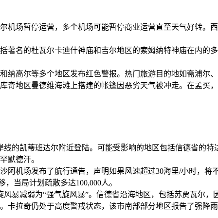
尔机场暂停运营，多个机场可能暂停商业运营直至天气好转。西线
括著名的杜瓦尔卡迪什神庙和吉尔地区的索姆纳特神庙在内的多
和纳高尔等多个地区发布红色警报。热门旅游目的地如斋浦尔、
库奇地区曼德维海滩上搭建的帐篷因恶劣天气被冲走。在孟买，
海岸线的凯蒂班达尔附近登陆。可能受影响的地区包括信德省的
罕默德汗。
沙阿机场发布了航行通告，声明如果风速超过30海里/小时，将
，当局计划疏散多达100,000人。
气旋风暴减弱为“强气旋风暴”。信德省沿海地区，包括苏贾瓦尔
。卡拉奇仍处于高度警戒状态，该市南部部分地区报告了强降雨。