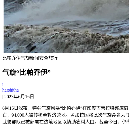
比帕乔伊
气旋
新闻
安全
旅行
气旋“比帕乔伊”
h
harshitha
|
2023年6月16日
6月15日深夜，特强气旋风暴“比帕乔伊”在印度古吉拉特邦库
亡，94,000人被转移至救济营地。孟加拉国将此次气旋命名为“
武装部队已被部署在边境地区以协助农村人口。截至今日，仍有超