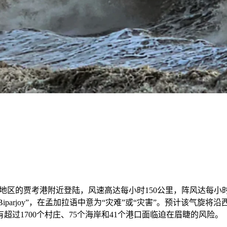
奇地区的贾考港附近登陆，风速高达每小时150公里，阵风达每小
Biparjoy”，在孟加拉语中意为“灾难”或“灾害”。预计该
过1700个村庄、75个海岸和41个港口面临迫在眉睫的风险。