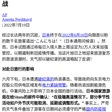
战
AP
Aneetta Peedikayil
|
2022年7月19日
经过长达两年的沉寂，
日本
终于在
2022年6月10日
向翘首以盼
的数千名旅客道出“こんにちは！”（日本通用问候语）。然
而，日本试图通过将每日入境人数上限设定为2万人次来加强
管控，以期遏制新冠疫情传播。当这片旭日之地迎来旅游复苏
的首波浪潮时，天气却以破纪录的高温唱起了反调！
对赴日旅行的影响
六月下旬，日本遭遇
破纪录的
热浪袭击，导致政府向东京电力
控股公司供电区域发布
电力紧缺预警
。随着热浪加剧能源危
机，中暑风险上升影响了日本全国的旅行活动。
日本国家旅游
局在给Sitata的邮件中确认：“在极端高温情况下，部分季节性
活动如户外节庆可能取消、延期或调整形式。”
事实上，严苛
的天气条件叠加了游客在日期间必须遵守的严格
国内防疫规