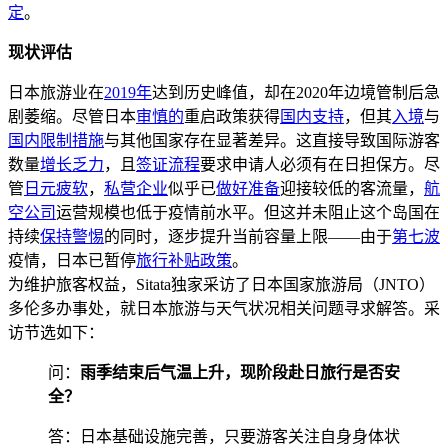
定
。
现状评估
日本旅游业在
2019年
达到历史峰值，却在2020年边境管制后急
剧萎缩。尽管日本
审慎的
重启政策获得
国内支持
，但其
入境
与
国内限制措施
与其他国家存在显著差异。这直接导致国际游客
数量
增长乏力
，且
签证流程
要求申请人必须有在日担保方。尽
管
日元疲软
，
私营企业
似乎已
做好准备
迎接较低的客流量，
航
空公司
运营规模也低于疫情前水平。但这并未阻止这个岛国在
持续
保持警惕
的同时，逐步提升当前容量上限——由于
第七波
疫情，日本已暂停
旅行补贴政策
。
为维护旅客权益，Sitata独家采访了日本国家旅游局（JNTO）
多伦多办事处，就日本旅游与天气状况相关问题寻求解答。采
访节选如下：
问：
雨季结束后气温上升，现阶段赴日旅行是否安
全？
答：日本基础设施完善，只要游客关注自身身体状