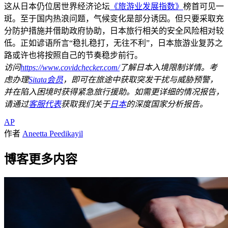
这从日本仍位居世界经济论坛
《旅游业发展指数》
榜首可见一
斑。至于国内热浪问题，气候变化是部分诱因。但只要采取充
分防护措施并借助政府协助，日本旅行相关的安全风险相对较
低。正如谚语所言“稳扎稳打，无往不利”，日本旅游业复苏之
路或许也将按照自己的节奏稳步前行。
访问
https://www.covidchecker.com/
了解日本入境限制详情。考
虑办理
Sitata会员
，即可在旅途中获取突发干扰与威胁预警，
并在陷入困境时获得紧急旅行援助。如需更详细的情况报告，
请通过
客服代表
获取我们关于
日本
的深度国家分析报告。
AP
作者
Aneetta Peedikayil
博客更多内容