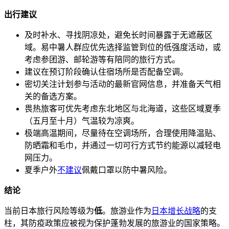
出行建议
及时补水、寻找阴凉处，避免长时间暴露于无遮蔽区
域。易中暑人群应优先选择监管到位的低强度活动，或
考虑参团游、邮轮游等有陪同的旅行方式。
建议在预订阶段确认住宿场所是否配备空调。
密切关注计划参与活动的最新官网信息，并准备天气相
关的备选方案。
畏热旅客可优先考虑东北地区与北海道，这些区域夏季
（五月至十月）气温较为凉爽。
极端高温期间，尽量待在空调场所，合理使用降温贴、
防晒霜和毛巾，并通过一切可行方式节约能源以减轻电
网压力。
夏季户外
不建议
佩戴口罩以防中暑风险。
结论
当前日本旅行风险等级为
低
。旅游业作为
日本增长战略
的支
柱，其防疫政策应被视为保护蓬勃发展的旅游业的国家策略。