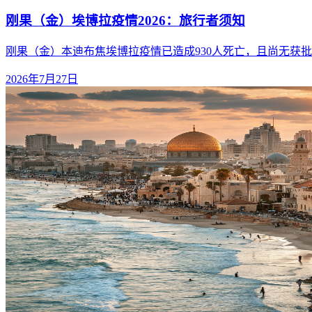
刚果（金）埃博拉疫情2026：旅行者须知
刚果（金）本迪布焦埃博拉疫情已造成930人死亡，且尚无获
2026年7月27日