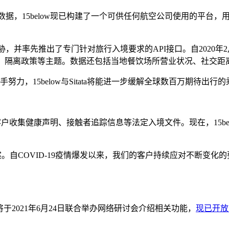
信心数据，15below现已构建了一个可供任何航空公司使用的平
胁，并率先推出了专门针对旅行入境要求的API接口。自2020年2
测要求、隔离政策等主题。数据还包括当地餐饮场所营业状况、社交
，15below与Sitata将能进一步缓解全球数百万期待出行
可协助客户收集健康声明、接触者追踪信息等法定入境文件。现在，1
方案。自COVID-19疫情爆发以来，我们的客户持续应对不断
将于2021年6月24日联合举办网络研讨会介绍相关功能，
现已开放