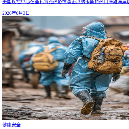
美国疾控中心在基孔肯雅热疫情袭击瓜纳卡斯特热门海滩海岸
2026年8月3日
健康
安全