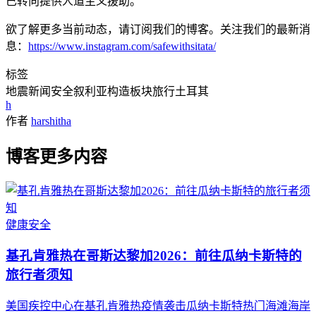
已转向提供人道主义援助。
欲了解更多当前动态，请订阅我们的博客。关注我们的最新消
息：
https://www.instagram.com/safewithsitata/
标签
地震
新闻
安全
叙利亚
构造板块
旅行
土耳其
h
作者
harshitha
博客更多内容
健康
安全
基孔肯雅热在哥斯达黎加2026：前往瓜纳卡斯特的
旅行者须知
美国疾控中心在基孔肯雅热疫情袭击瓜纳卡斯特热门海滩海岸