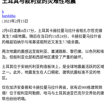
土耳其与叙利亚的灾难性地震
h
harshitha
|
2023年2月15日
2月6日凌晨4点17分，土耳其卡赫拉曼马拉什省帕扎尔哲克镇
发生7.8级地震。随后在当日约13点24分，卡赫拉曼马拉什省
的格兹珀纳尔与埃基诺祖附近又发生7.7级余震。
两次地震的震感远至叙利亚、塞浦路斯、黎巴嫩、以色列和埃
及。但叙利亚北部和西部地区遭受了严重的破坏。
土耳其位于安纳托利亚构造板块上，是全球地震最活跃的区域
之一。此外，地震发生在人口稠密、建筑抗震标准不足的地
区。
仅在加济安泰普和卡赫拉曼马拉什两省，就有近900栋建筑倒
塌！位于叙利亚阿勒颇、哈马与土耳其迪亚巴克尔交界处的建
筑也纷纷坍塌。