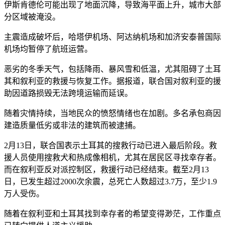
伊斯肯德伦可能出现了地面沉降，导致海平面上升，城市大部
分区域被淹没。
主震造成破坏后，哈塔伊机场、阿达纳机场和加济安泰普国际
机场均暂停了航班运营。
恶劣的冬季天气，包括降雨、暴风雪和低温，尤其阻碍了土耳
其和叙利亚的救援与恢复工作。据报道，联合国对叙利亚的援
助因道路损毁无法跨境运输而延误。
随着灾情持续，当地民众的愤怒情绪也在加剧。多名承包商因
建造质量低劣或非法的建筑而被逮捕。
2月13日，联合国表示土耳其的搜救行动已进入最后阶段。救
援人员使用搜救犬和热成像相机，尤其在居民区寻找幸存者。
而在叙利亚反对派控制区，救援行动已经结束。截至2月13
日，已发生超过2000次余震，总死亡人数超过3.7万，至少1.9
万人受伤。
随着在叙利亚和土耳其找到幸存者的希望变得渺茫，工作重点