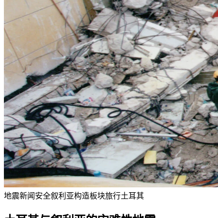
地震
新闻
安全
叙利亚
构造板块
旅行
土耳其