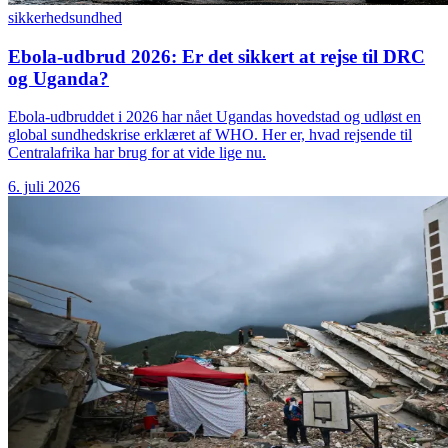
sikkerhed
sundhed
Ebola-udbrud 2026: Er det sikkert at rejse til DRC
og Uganda?
Ebola-udbruddet i 2026 har nået Ugandas hovedstad og udløst en
global sundhedskrise erklæret af WHO. Her er, hvad rejsende til
Centralafrika har brug for at vide lige nu.
6. juli 2026