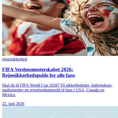
rejser
sikkerhed
FIFA Verdensmesterskabet 2026:
Rejsesikkerhedsguide for alle fans
Skal du til FIFA World Cup 2026? Få sikkerhedstips, indrejsekrav,
stadionregler og rejseforsikringsråd til fans i USA, Canada og
Mexico.
22. juni 2026