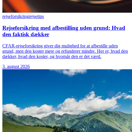
rejseforsikring
rejsetips
Rejseforsikring med afbestilling uden grund: Hvad
den faktisk dækker
CFAR-rejseforsikring giver dig mulighed for at afbestille uden
grund, men den koster mere og refunderer mindre. Her er, hvad den
dækker, hvad den koster, og hvornår den er det værd.
3. august 2026