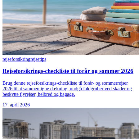
rejseforsikring
rejsetips
Rejseforsikrings-checkliste til forår og sommer 2026
Brug denne rejseforsikrings-checkliste til forår- og sommerrejser
2026 til at sammenligne dækning, undgå faldgruber ved skader og
beskytte flyrejser, helbred og bagage.
17. april 2026