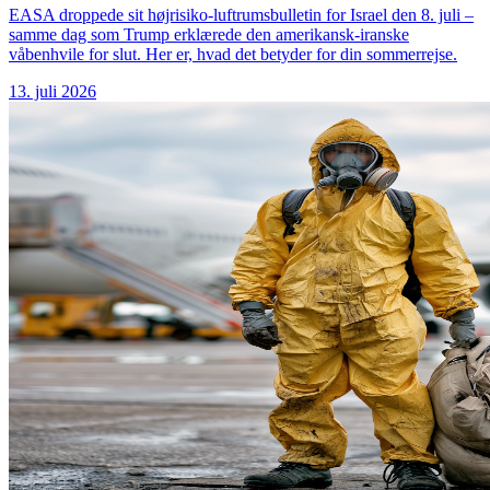
EASA droppede sit højrisiko-luftrumsbulletin for Israel den 8. juli –
samme dag som Trump erklærede den amerikansk-iranske
våbenhvile for slut. Her er, hvad det betyder for din sommerrejse.
13. juli 2026