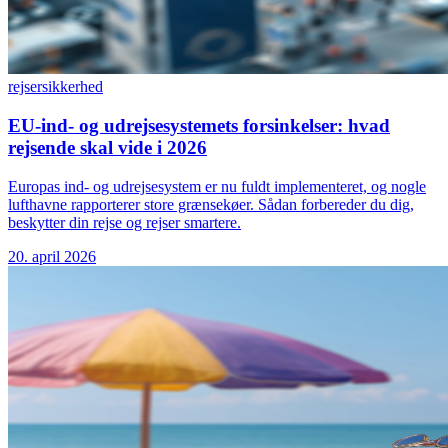
rejser
sikkerhed
EU-ind- og udrejsesystemets forsinkelser: hvad
rejsende skal vide i 2026
Europas ind- og udrejsesystem er nu fuldt implementeret, og nogle
lufthavne rapporterer store grænsekøer. Sådan forbereder du dig,
beskytter din rejse og rejser smartere.
20. april 2026