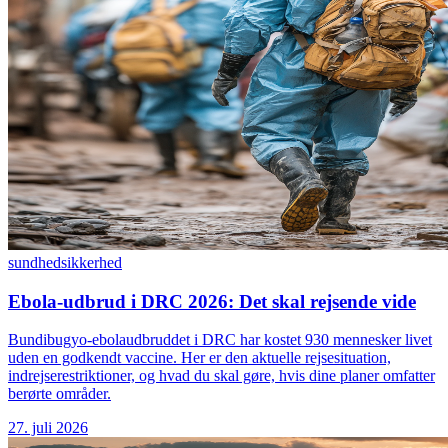
sundhed
sikkerhed
Ebola-udbrud i DRC 2026: Det skal rejsende vide
Bundibugyo-ebolaudbruddet i DRC har kostet 930 mennesker livet
uden en godkendt vaccine. Her er den aktuelle rejsesituation,
indrejserestriktioner, og hvad du skal gøre, hvis dine planer omfatter
berørte områder.
27. juli 2026