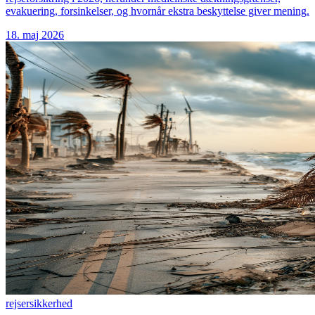
evakuering, forsinkelser, og hvornår ekstra beskyttelse giver mening.
18. maj 2026
rejser
sikkerhed