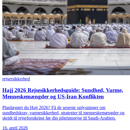
rejser
sikkerhed
Hajj 2026 Rejsesikkerhedsguide: Sundhed, Varme,
Menneskemængder og US-Iran Konflikten
Planlægger du Hajj 2026? Få de seneste oplysninger om
sundhedskrav, varmesikkerhed, strategier til menneskemængder og
skridt til rejseforsikring før din pilgrimsrejse til Saudi-Arabien.
16. april 2026