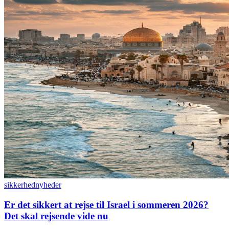
sikkerhed
nyheder
Er det sikkert at rejse til Israel i sommeren 2026?
Det skal rejsende vide nu