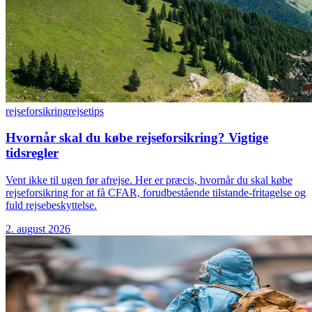
rejseforsikring
rejsetips
Hvornår skal du købe rejseforsikring? Vigtige
tidsregler
Vent ikke til ugen før afrejse. Her er præcis, hvornår du skal købe
rejseforsikring for at få CFAR, forudbestående tilstande-fritagelse og
fuld rejsebeskyttelse.
2. august 2026