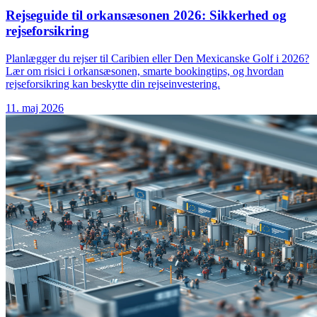
Rejseguide til orkansæsonen 2026: Sikkerhed og
rejseforsikring
Planlægger du rejser til Caribien eller Den Mexicanske Golf i 2026?
Lær om risici i orkansæsonen, smarte bookingtips, og hvordan
rejseforsikring kan beskytte din rejseinvestering.
11. maj 2026