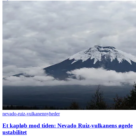
nevado-ruiz-vulkanen
nyheder
Et kapløb mod tiden: Nevado Ruiz-vulkanens øgede
ustabilitet