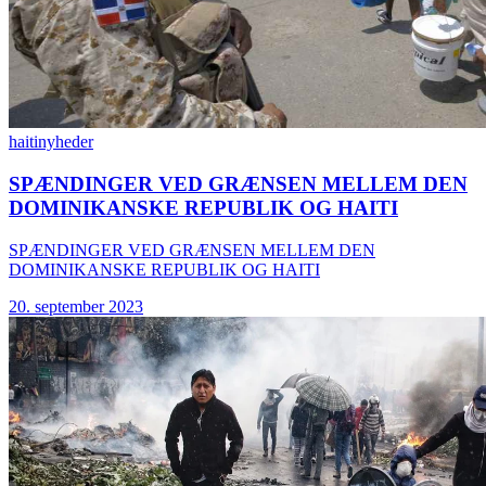
haiti
nyheder
SPÆNDINGER VED GRÆNSEN MELLEM DEN
DOMINIKANSKE REPUBLIK OG HAITI
SPÆNDINGER VED GRÆNSEN MELLEM DEN
DOMINIKANSKE REPUBLIK OG HAITI
20. september 2023