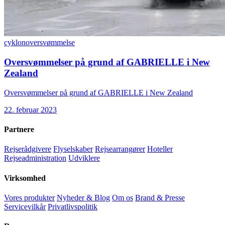
cyklon
oversvømmelse
Oversvømmelser på grund af GABRIELLE i New
Zealand
Oversvømmelser på grund af GABRIELLE i New Zealand
22. februar 2023
Partnere
Rejserådgivere
Flyselskaber
Rejsearrangører
Hoteller
Rejseadministration
Udviklere
Virksomhed
Vores produkter
Nyheder & Blog
Om os
Brand & Presse
Servicevilkår
Privatlivspolitik