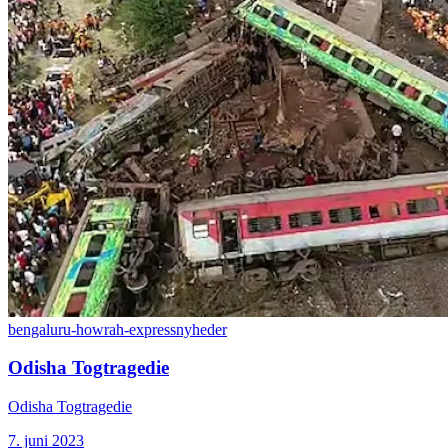
bengaluru-howrah-express
nyheder
Odisha Togtragedie
Odisha Togtragedie
7. juni 2023