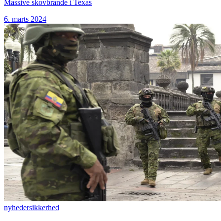
Massive skovbrande i Texas
6. marts 2024
nyheder
sikkerhed