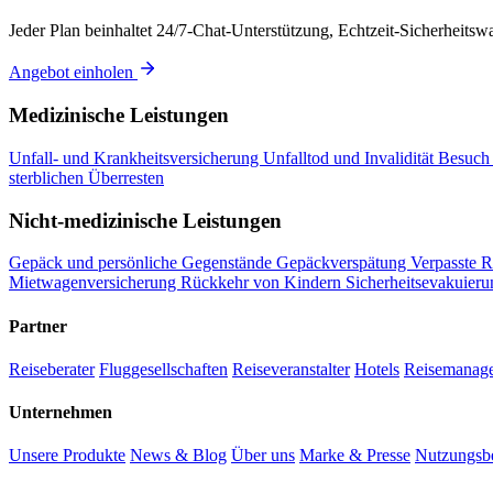
Jeder Plan beinhaltet 24/7-Chat-Unterstützung, Echtzeit-Sicherheits
Angebot einholen
Medizinische Leistungen
Unfall- und Krankheitsversicherung
Unfalltod und Invalidität
Besuch 
sterblichen Überresten
Nicht-medizinische Leistungen
Gepäck und persönliche Gegenstände
Gepäckverspätung
Verpasste R
Mietwagenversicherung
Rückkehr von Kindern
Sicherheitsevakuier
Partner
Reiseberater
Fluggesellschaften
Reiseveranstalter
Hotels
Reisemanag
Unternehmen
Unsere Produkte
News & Blog
Über uns
Marke & Presse
Nutzungsb