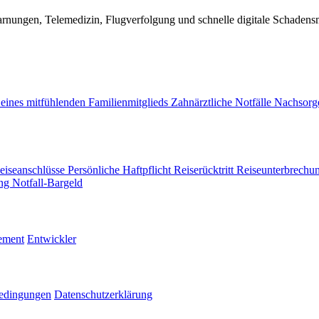
warnungen, Telemedizin, Flugverfolgung und schnelle digitale Schaden
eines mitfühlenden Familienmitglieds
Zahnärztliche Notfälle
Nachsor
eiseanschlüsse
Persönliche Haftpflicht
Reiserücktritt
Reiseunterbrechu
ung
Notfall-Bargeld
ement
Entwickler
edingungen
Datenschutzerklärung