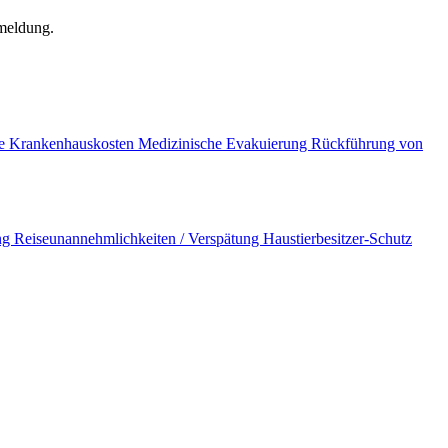
smeldung.
ge
Krankenhauskosten
Medizinische Evakuierung
Rückführung von
ng
Reiseunannehmlichkeiten / Verspätung
Haustierbesitzer-Schutz