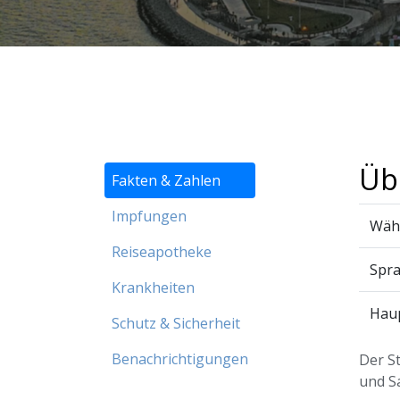
Üb
Fakten & Zahlen
Impfungen
Wäh
Reiseapotheke
Spr
Krankheiten
Haup
Schutz & Sicherheit
Benachrichtigungen
Der S
und S