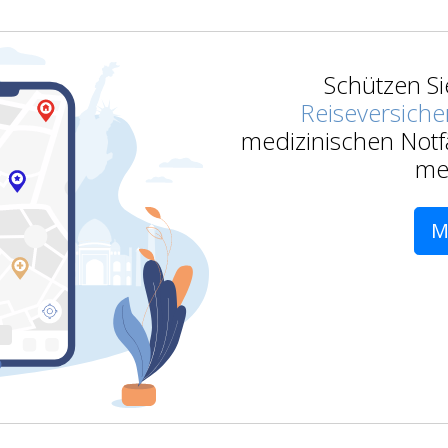
Schützen Si
Reiseversich
medizinischen Notf
me
M