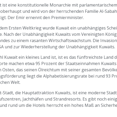
t ist eine konstitutionelle Monarchie mit parlamentarischem
soberhaupt und wird von der herrschenden Familie Al-Saba
igt. Der Emir ernennt den Premierminister.
dem Ersten Weltkrieg wurde Kuwait ein unabhängiges Schei
e. Nach der Unabhängigkeit Kuwaits vom Vereinigten Königr
andes zu einem rasanten Wirtschaftswachstum. Die Invasion 
SA und zur Wiederherstellung der Unabhängigkeit Kuwaits.
 Kuwait ein kleines Land ist, ist es das fünftreichste Land d
orte machen etwa 95 Prozent der Staatseinnahmen Kuwaits a
 Osten, das seinen Ölreichtum mit seiner gesamten Bevölker
gsförderung liegt die Alphabetisierungsrate bei rund 93 Pro
schen Welt.
t-Stadt, die Hauptattraktion Kuwaits, ist eine moderne Sta
fszentren, Jachthäfen und Strandresorts. Es gibt noch eini
 und rund um die Hotels herrscht ein hohes Maß an Sicherhe