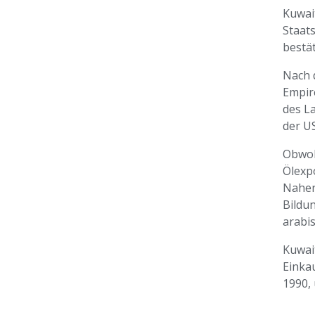
Kuwai
Staat
bestät
Nach 
Empir
des L
der U
Obwohl
Ölexp
Nahen
Bildun
arabi
Kuwai
Einkau
1990,