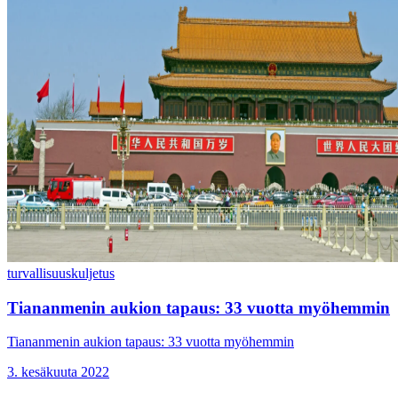
turvallisuus
kuljetus
Tiananmenin aukion tapaus: 33 vuotta myöhemmin
Tiananmenin aukion tapaus: 33 vuotta myöhemmin
3. kesäkuuta 2022