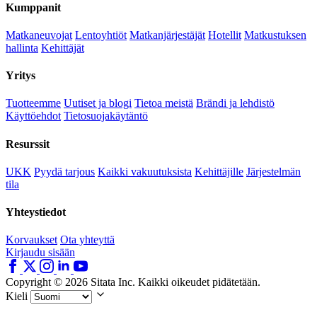
Kumppanit
Matkaneuvojat
Lentoyhtiöt
Matkanjärjestäjät
Hotellit
Matkustuksen
hallinta
Kehittäjät
Yritys
Tuotteemme
Uutiset ja blogi
Tietoa meistä
Brändi ja lehdistö
Käyttöehdot
Tietosuojakäytäntö
Resurssit
UKK
Pyydä tarjous
Kaikki vakuutuksista
Kehittäjille
Järjestelmän
tila
Yhteystiedot
Korvaukset
Ota yhteyttä
Kirjaudu sisään
Copyright © 2026 Sitata Inc. Kaikki oikeudet pidätetään.
Kieli