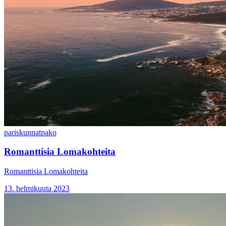
pariskunnat
pako
Romanttisia Lomakohteita
Romanttisia Lomakohteita
13. helmikuuta 2023