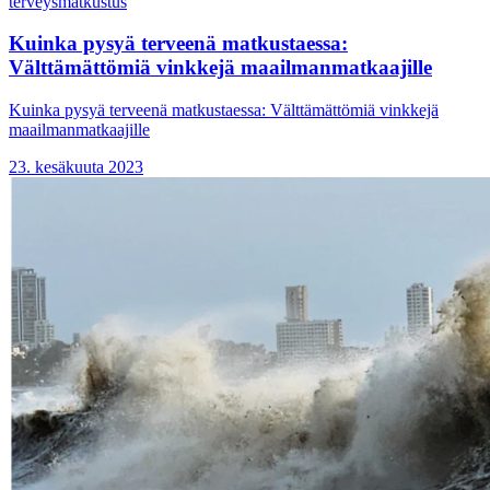
terveys
matkustus
Kuinka pysyä terveenä matkustaessa:
Välttämättömiä vinkkejä maailmanmatkaajille
Kuinka pysyä terveenä matkustaessa: Välttämättömiä vinkkejä
maailmanmatkaajille
23. kesäkuuta 2023