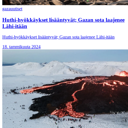
gaza
uutiset
Huthi-hyökkäykset lisääntyvät; Gazan sota laajenee
Lähi-itään
Huthi-hyökkäykset lisääntyvät; Gazan sota laajenee Lähi-itään
18. tammikuuta 2024