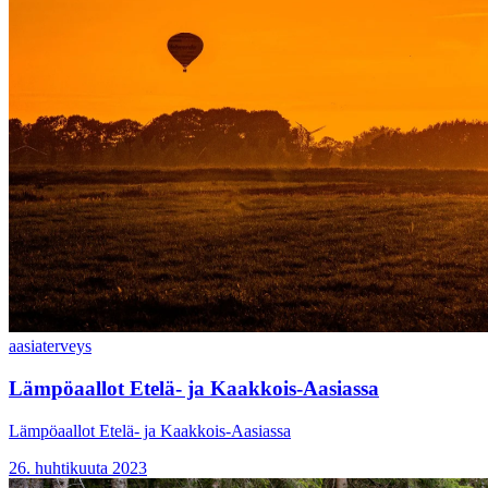
aasia
terveys
Lämpöaallot Etelä- ja Kaakkois-Aasiassa
Lämpöaallot Etelä- ja Kaakkois-Aasiassa
26. huhtikuuta 2023