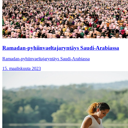
Ramadan-pyhiinvaeltajaryntäys Saudi-Arabiassa
Ramadan-pyhiinvaeltajaryntäys Saudi-Arabiassa
15. maaliskuuta 2023