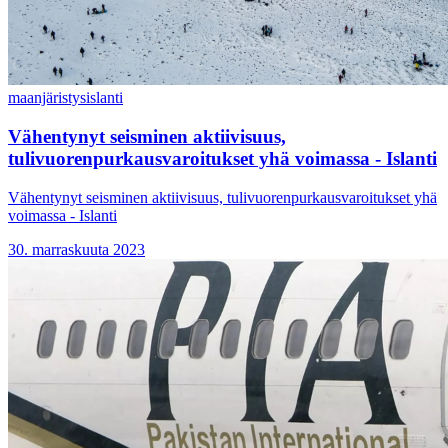
maanjäristys
islanti
Vähentynyt seisminen aktiivisuus,
tulivuorenpurkausvaroitukset yhä voimassa - Islanti
Vähentynyt seisminen aktiivisuus, tulivuorenpurkausvaroitukset yhä
voimassa - Islanti
30. marraskuuta 2023