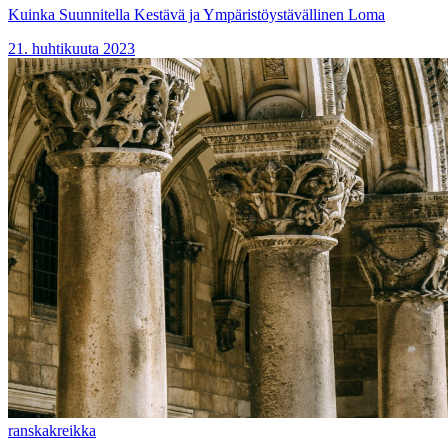
Kuinka Suunnitella Kestävä ja Ympäristöystävällinen Loma
21. huhtikuuta 2023
ranska
kreikka