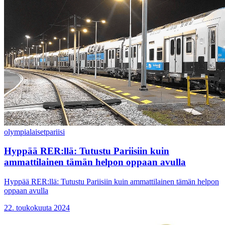
olympialaiset
pariisi
Hyppää RER:llä: Tutustu Pariisiin kuin
ammattilainen tämän helpon oppaan avulla
Hyppää RER:llä: Tutustu Pariisiin kuin ammattilainen tämän helpon
oppaan avulla
22. toukokuuta 2024