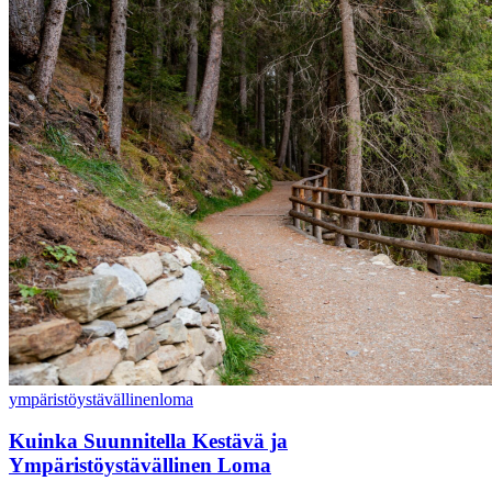
ympäristöystävällinen
loma
Kuinka Suunnitella Kestävä ja
Ympäristöystävällinen Loma