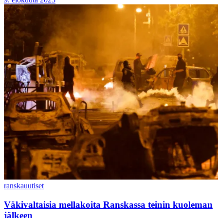
ranska
uutiset
Väkivaltaisia mellakoita Ranskassa teinin kuoleman
jälkeen