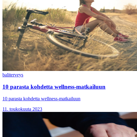
bali
terveys
10 parasta kohdetta wellness-matkailuun
10 parasta kohdetta wellness-matkailuun
11. toukokuuta 2023