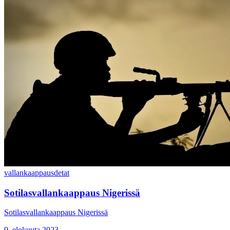
vallankaappaus
detat
Sotilasvallankaappaus Nigerissä
Sotilasvallankaappaus Nigerissä
9. elokuuta 2023