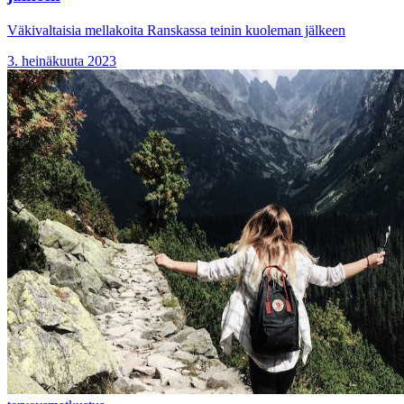
Väkivaltaisia mellakoita Ranskassa teinin kuoleman jälkeen
3. heinäkuuta 2023