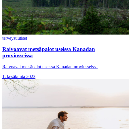
terveys
uutiset
Raivoavat metsäpalot useissa Kanadan
provinsseissa
Raivoavat metsäpalot useissa Kanadan provinsseissa
1. kesäkuuta 2023