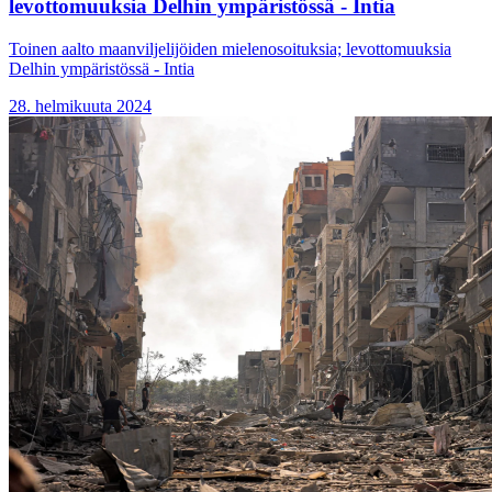
levottomuuksia Delhin ympäristössä - Intia
Toinen aalto maanviljelijöiden mielenosoituksia; levottomuuksia
Delhin ympäristössä - Intia
28. helmikuuta 2024