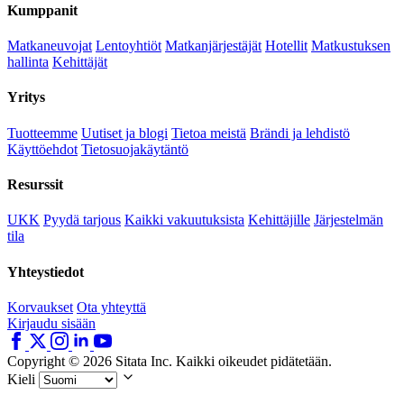
Kumppanit
Matkaneuvojat
Lentoyhtiöt
Matkanjärjestäjät
Hotellit
Matkustuksen
hallinta
Kehittäjät
Yritys
Tuotteemme
Uutiset ja blogi
Tietoa meistä
Brändi ja lehdistö
Käyttöehdot
Tietosuojakäytäntö
Resurssit
UKK
Pyydä tarjous
Kaikki vakuutuksista
Kehittäjille
Järjestelmän
tila
Yhteystiedot
Korvaukset
Ota yhteyttä
Kirjaudu sisään
Copyright © 2026 Sitata Inc. Kaikki oikeudet pidätetään.
Kieli