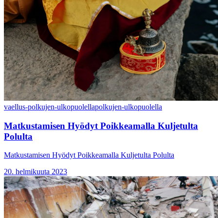
vaellus-polkujen-ulkopuolella
polkujen-ulkopuolella
Matkustamisen Hyödyt Poikkeamalla Kuljetulta
Polulta
Matkustamisen Hyödyt Poikkeamalla Kuljetulta Polulta
20. helmikuuta 2023