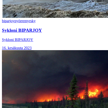
biparjoy
pyörremyrsky
Sykloni BIPARJOY
Sykloni BIPARJOY
16. kesäkuuta 2023