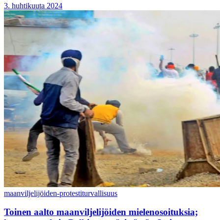
3. huhtikuuta 2024
maanviljelijöiden-protesti
turvallisuus
Toinen aalto maanviljelijöiden mielenosoituksia;