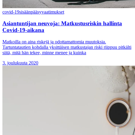
covid-19
sisäänpääsyvaatimukset
Asiantuntijan neuvoja: Matkustusriskin hallinta
Covid-19-aikana
Matkoilla on aina riskejä ja odottamattomia muutoksia.
Tartuntatautien kohdalla yksittäisen matkustajan riski riippuu pitkälti
siitä, mitä hän tekee, minne menee ja kuinka
3. joulukuuta 2020