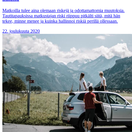
Matkoilla tulee aina olemaan riskejä ja odottamattomia muutoksia.
Tautitapauksissa matkustajan riski riippuu pitkälti siitä, mitä hän
tekee, minne menee ja kuinka hallinnoi riskiä perillä ollessaan.
22. joulukuuta 2020