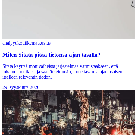
analyytikot
liikematkustus
Miten Sitata pitää tietonsa ajan tasalla?
Sitata käyttää monivaiheista järjestelmää varmistaakseen, että
jokainen matkustaja saa tärkeimmän, luotettavan ja ajantasaisen
itselleen relevantin tiedon.
29. syyskuuta 2020