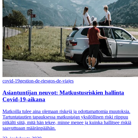
covid-19
gestion-de-riesgos-de-viajes
Asiantuntijan neuvot: Matkustusriskien hallinta
Covid-19-aikana
Matkoilla tulee aina olemaan riskejä ja odottamattomia muutoksia.
Tartuntatautien tapauksessa matkustajan yksilöllinen riski riippuu
pitkälti siitä, mitä hän tekee, minne menee ja kuinka hallitsee riskiä
saavuttuaan määränpäähän.