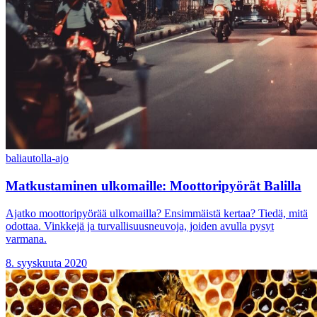
bali
autolla-ajo
Matkustaminen ulkomaille: Moottoripyörät Balilla
Ajatko moottoripyörää ulkomailla? Ensimmäistä kertaa? Tiedä, mitä
odottaa. Vinkkejä ja turvallisuusneuvoja, joiden avulla pysyt
varmana.
8. syyskuuta 2020