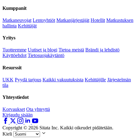
Kumppanit
Matkaneuvojat
Lentoyhtiöt
Matkanjärjestäjät
Hotellit
Matkustuksen
hallinta
Kehittäjät
Yritys
Tuotteemme
Uutiset ja blogi
Tietoa meistä
Brändi ja lehdistö
Käyttöehdot
Tietosuojakäytäntö
Resurssit
UKK
Pyydä tarjous
Kaikki vakuutuksista
Kehittäjille
Järjestelmän
tila
Yhteystiedot
Korvaukset
Ota yhteyttä
Kirjaudu sisään
Copyright © 2026 Sitata Inc. Kaikki oikeudet pidätetään.
Kieli