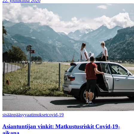
22. joulukuuta 2020
sisäänpääsyvaatimukset
covid-19
Asiantuntijan vinkit: Matkustusriskit Covid-19-
aikana