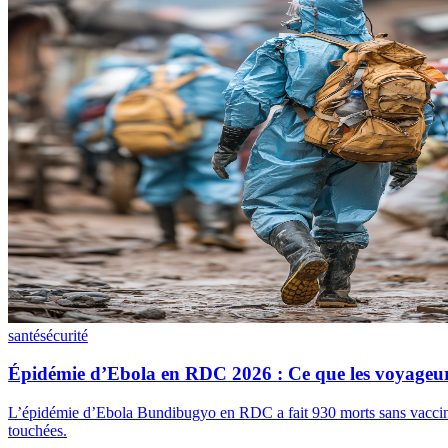
santé
sécurité
Épidémie d’Ebola en RDC 2026 : Ce que les voyageur
L’épidémie d’Ebola Bundibugyo en RDC a fait 930 morts sans vaccin appro
touchées.