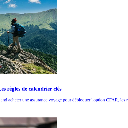
 règles de calendrier clés
uand acheter une assurance voyage pour débloquer l'option CFAR, les re