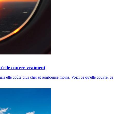
u'elle couvre vraiment
 elle coûte plus cher et rembourse moins. Voici ce qu'elle couvre, ce q