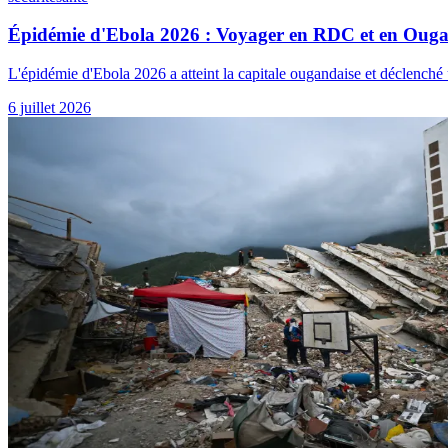
Épidémie d'Ebola 2026 : Voyager en RDC et en Ougan
L'épidémie d'Ebola 2026 a atteint la capitale ougandaise et déclench
6 juillet 2026