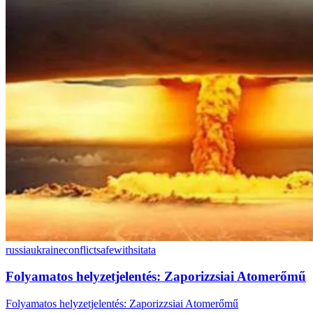
russiaukraineconflict
safewithsitata
Folyamatos helyzetjelentés: Zaporizzsiai Atomerőmű
Folyamatos helyzetjelentés: Zaporizzsiai Atomerőmű