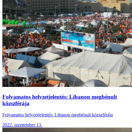
Folyamatos helyzetjelentés: Libanon megbénult
közszférája
Folyamatos helyzetjelentés: Libanon megbénult közszférája
2022. szeptember 13.