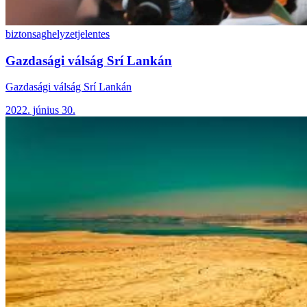
biztonsag
helyzetjelentes
Gazdasági válság Srí Lankán
Gazdasági válság Srí Lankán
2022. június 30.