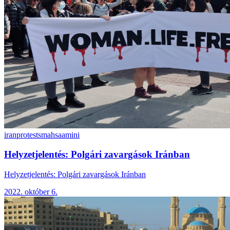
iranprotests
mahsaamini
Helyzetjelentés: Polgári zavargások Iránban
Helyzetjelentés: Polgári zavargások Iránban
2022. október 6.