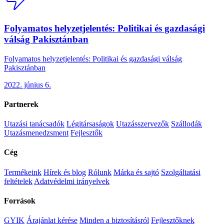
Folyamatos helyzetjelentés: Politikai és gazdasági
válság Pakisztánban
Folyamatos helyzetjelentés: Politikai és gazdasági válság
Pakisztánban
2022. június 6.
Partnerek
Utazási tanácsadók
Légitársaságok
Utazásszervezők
Szállodák
Utazásmenedzsment
Fejlesztők
Cég
Termékeink
Hírek és blog
Rólunk
Márka és sajtó
Szolgáltatási
feltételek
Adatvédelmi irányelvek
Források
GYIK
Árajánlat kérése
Minden a biztosításról
Fejlesztőknek