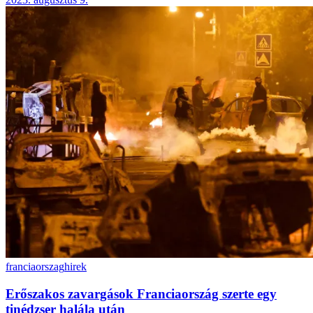
franciaorszag
hirek
Erőszakos zavargások Franciaország szerte egy
tinédzser halála után