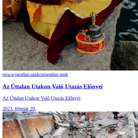
tura-a-jaratlan-utakon
jaratlan-utak
Az Úttalan Utakon Való Utazás Előnyei
Az Úttalan Utakon Való Utazás Előnyei
2023. február 20.