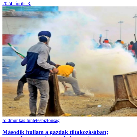
2024. április 3.
foldmunkas-tuntetes
biztonsag
Második hullám a gazdák tiltakozásában;