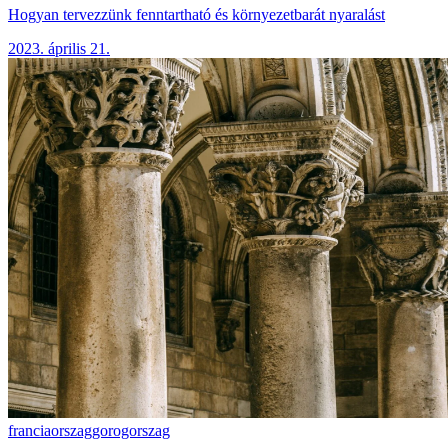
Hogyan tervezzünk fenntartható és környezetbarát nyaralást
2023. április 21.
franciaorszag
gorogorszag