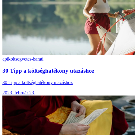
api
koltsegvetes-barati
30 Tipp a költséghatékony utazáshoz
30 Tipp a költséghatékony utazáshoz
2023. február 23.