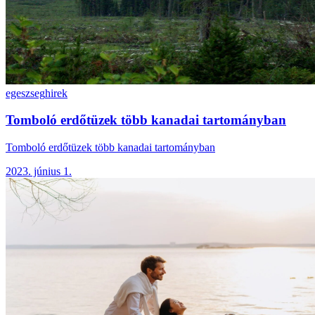
egeszseg
hirek
Tomboló erdőtüzek több kanadai tartományban
Tomboló erdőtüzek több kanadai tartományban
2023. június 1.