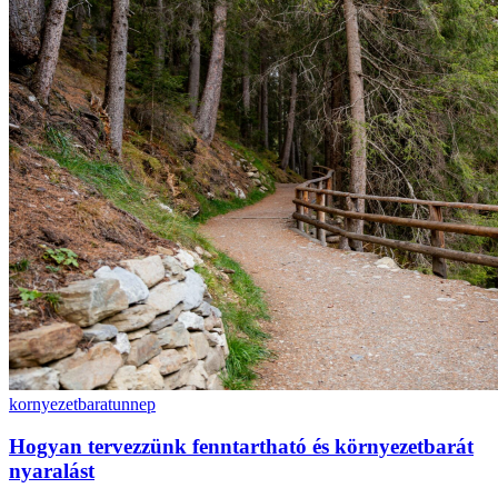
kornyezetbarat
unnep
Hogyan tervezzünk fenntartható és környezetbarát
nyaralást