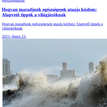
egeszseg
utazas
Hogyan maradjunk egészségesek utazás közben:
Alapvető tippek a világjáróknak
Hogyan maradjunk egészségesek utazás közben: Alapvető tippek a
világjáróknak
2023. június 23.