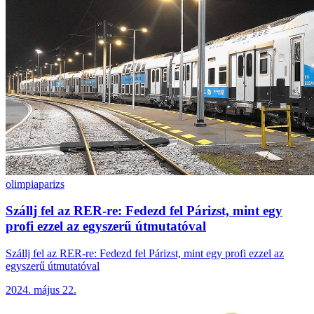
olimpia
parizs
Szállj fel az RER-re: Fedezd fel Párizst, mint egy
profi ezzel az egyszerű útmutatóval
Szállj fel az RER-re: Fedezd fel Párizst, mint egy profi ezzel az
egyszerű útmutatóval
2024. május 22.