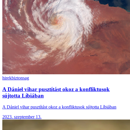
hirek
biztonsag
A Dániel vihar pusztítást okoz a konfliktusok
sújtotta Líbiában
A Dániel vihar pusztítást okoz a konfliktusok sújtotta Líbiában
2023. szeptember 13.