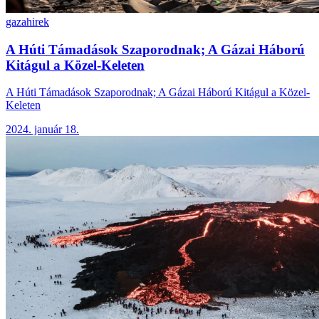
gaza
hirek
A Húti Támadások Szaporodnak; A Gázai Háború
Kitágul a Közel-Keleten
A Húti Támadások Szaporodnak; A Gázai Háború Kitágul a Közel-
Keleten
2024. január 18.