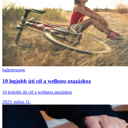
bali
egeszseg
10 legjobb úti cél a wellness utazáshoz
10 legjobb úti cél a wellness utazáshoz
2023. május 11.