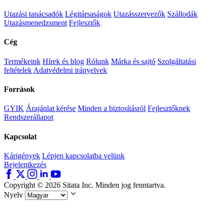
Utazási tanácsadók
Légitársaságok
Utazásszervezők
Szállodák
Utazásmenedzsment
Fejlesztők
Cég
Termékeink
Hírek és blog
Rólunk
Márka és sajtó
Szolgáltatási
feltételek
Adatvédelmi irányelvek
Források
GYIK
Árajánlat kérése
Minden a biztosításról
Fejlesztőknek
Rendszerállapot
Kapcsolat
Kárigények
Lépjen kapcsolatba velünk
Bejelentkezés
Copyright © 2026 Sitata Inc. Minden jog fenntartva.
Nyelv