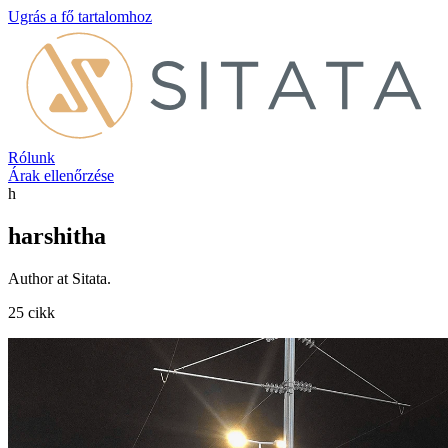
Ugrás a fő tartalomhoz
Rólunk
Árak ellenőrzése
h
harshitha
Author at Sitata.
25 cikk