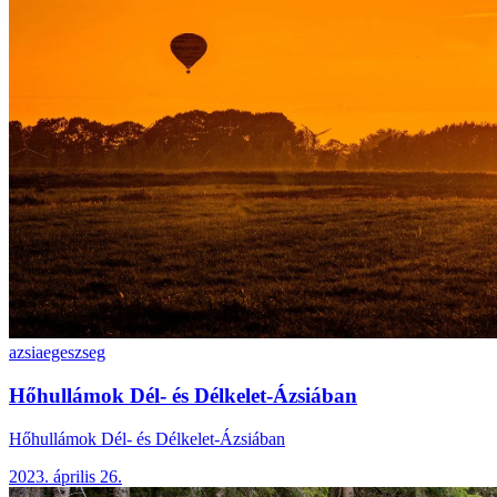
azsia
egeszseg
Hőhullámok Dél- és Délkelet-Ázsiában
Hőhullámok Dél- és Délkelet-Ázsiában
2023. április 26.