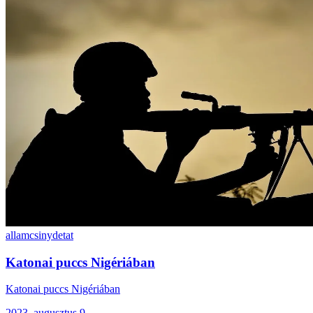
allamcsiny
detat
Katonai puccs Nigériában
Katonai puccs Nigériában
2023. augusztus 9.