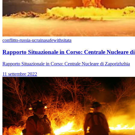
conflitto-russia-ucraina
safewithsitata
Rapporto Situazionale in Corso: Centrale Nucleare d
Rapporto Situazionale in Corso: Centrale Nucleare di Zaporizhzhia
11 settembre 2022