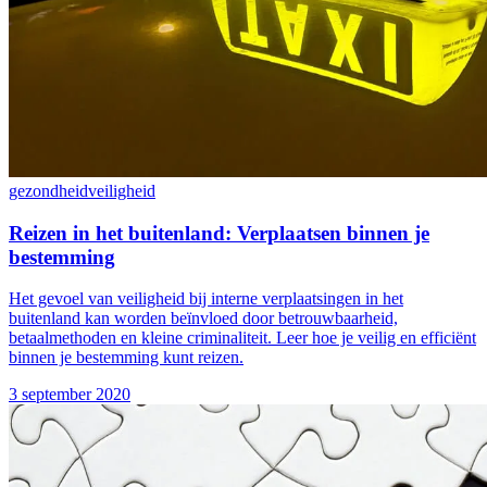
gezondheid
veiligheid
Reizen in het buitenland: Verplaatsen binnen je
bestemming
Het gevoel van veiligheid bij interne verplaatsingen in het
buitenland kan worden beïnvloed door betrouwbaarheid,
betaalmethoden en kleine criminaliteit. Leer hoe je veilig en efficiënt
binnen je bestemming kunt reizen.
3 september 2020