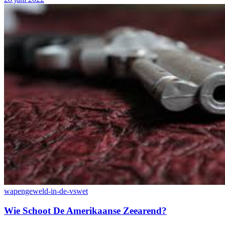
wapengeweld-in-de-vs
wet
Wie Schoot De Amerikaanse Zeearend?