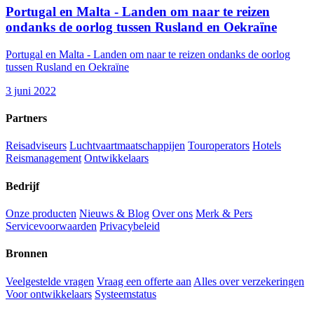
Portugal en Malta - Landen om naar te reizen
ondanks de oorlog tussen Rusland en Oekraïne
Portugal en Malta - Landen om naar te reizen ondanks de oorlog
tussen Rusland en Oekraïne
3 juni 2022
Partners
Reisadviseurs
Luchtvaartmaatschappijen
Touroperators
Hotels
Reismanagement
Ontwikkelaars
Bedrijf
Onze producten
Nieuws & Blog
Over ons
Merk & Pers
Servicevoorwaarden
Privacybeleid
Bronnen
Veelgestelde vragen
Vraag een offerte aan
Alles over verzekeringen
Voor ontwikkelaars
Systeemstatus