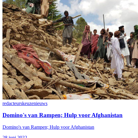
redacteurskeuze
nieuws
Domino's van Rampen; Hulp voor Afghanistan
Domino's van Rampen; Hulp voor Afghanistan
28 juni 2022