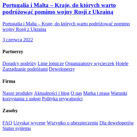
Portugalia i Malta – Kraje, do których warto
podróżować pomimo wojny Rosji z Ukrainą
Portugalia i Malta – Kraje, do których warto podróżować pomimo
wojny Rosji z Ukrainą
3 czerwca 2022
Partnerzy
Doradcy podróży
Linie lotnicze
Organizatorzy wycieczek
Hotele
Zarządzanie podróżami
Deweloperzy
Firma
Nasze produkty
Aktualności i blog
O nas
Marka i prasa
Warunki
korzystania z usługi
Polityka prywatności
Zasoby
FAQ
Uzyskaj wycenę
Wszystko o ubezpieczeniu
Dla deweloperów
Status systemu