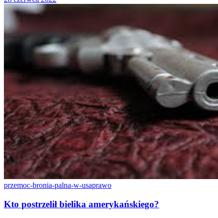
przemoc-bronia-palna-w-usa
prawo
Kto postrzelił bielika amerykańskiego?