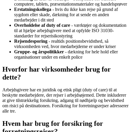
computere, tablets, præsentationsmaterialer og handelsprøver
Erstatningskollega
- hvis du ikke kan rejse på grund af
sygdom eller skade, dækning for at sende en anden
medarbejder i dit sted
Overholdelse af duty of care
- værktøjer og dokumentation
til at hjælpe arbejdsgivere med at opfylde ISO 31030-
standarder for rejserisikostyring
Rejsendesporing
- realtids positionsbevidsthed, så
virksomheden ved, hvor medarbejderne er under kriser
Gruppe- og årspolitikker
- dækning for hele hold eller
organisationer under en enkelt police
Hvorfor har virksomheder brug for
dette?
Arbejdsgivere har en juridisk og etisk pligt (duty of care) til at
beskytte medarbejdere, der rejser i arbejdsøjemed. Dette inkluderer
at give tilstrækkelig forsikring, adgang til nødhjælp og bevidsthed
om risici på destinationen. Forsikring for forretningsrejser adresserer
alle tre.
Hvem har brug for forsikring for
forretningsrejser?