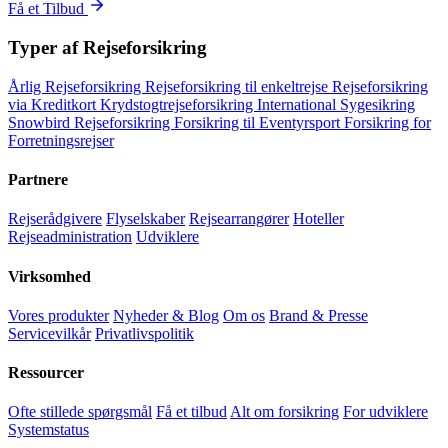
Få et Tilbud
Typer af Rejseforsikring
Årlig Rejseforsikring
Rejseforsikring til enkeltrejse
Rejseforsikring
via Kreditkort
Krydstogtrejseforsikring
International Sygesikring
Snowbird Rejseforsikring
Forsikring til Eventyrsport
Forsikring for
Forretningsrejser
Partnere
Rejserådgivere
Flyselskaber
Rejsearrangører
Hoteller
Rejseadministration
Udviklere
Virksomhed
Vores produkter
Nyheder & Blog
Om os
Brand & Presse
Servicevilkår
Privatlivspolitik
Ressourcer
Ofte stillede spørgsmål
Få et tilbud
Alt om forsikring
For udviklere
Systemstatus