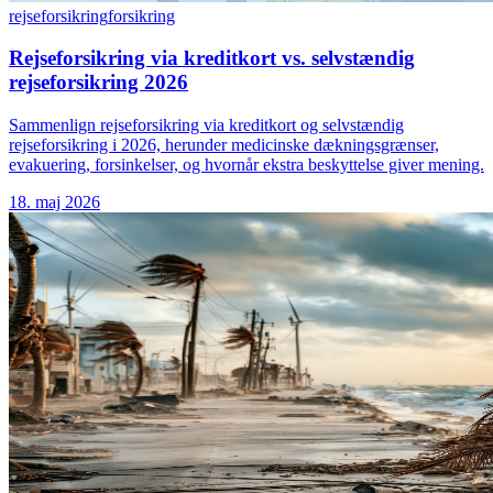
rejseforsikring
forsikring
Rejseforsikring via kreditkort vs. selvstændig
rejseforsikring 2026
Sammenlign rejseforsikring via kreditkort og selvstændig
rejseforsikring i 2026, herunder medicinske dækningsgrænser,
evakuering, forsinkelser, og hvornår ekstra beskyttelse giver mening.
18. maj 2026