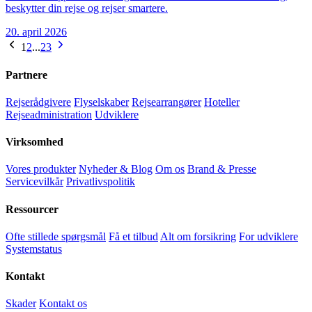
beskytter din rejse og rejser smartere.
20. april 2026
1
2
...
23
Partnere
Rejserådgivere
Flyselskaber
Rejsearrangører
Hoteller
Rejseadministration
Udviklere
Virksomhed
Vores produkter
Nyheder & Blog
Om os
Brand & Presse
Servicevilkår
Privatlivspolitik
Ressourcer
Ofte stillede spørgsmål
Få et tilbud
Alt om forsikring
For udviklere
Systemstatus
Kontakt
Skader
Kontakt os