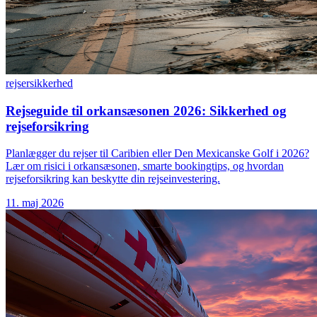
rejser
sikkerhed
Rejseguide til orkansæsonen 2026: Sikkerhed og
rejseforsikring
Planlægger du rejser til Caribien eller Den Mexicanske Golf i 2026?
Lær om risici i orkansæsonen, smarte bookingtips, og hvordan
rejseforsikring kan beskytte din rejseinvestering.
11. maj 2026