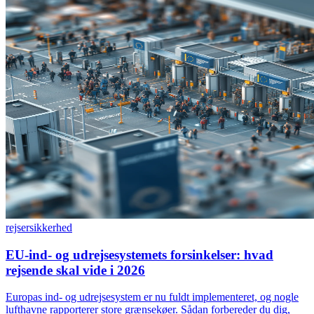
rejser
sikkerhed
EU-ind- og udrejsesystemets forsinkelser: hvad
rejsende skal vide i 2026
Europas ind- og udrejsesystem er nu fuldt implementeret, og nogle
lufthavne rapporterer store grænsekøer. Sådan forbereder du dig,