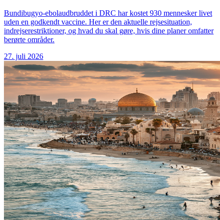
Bundibugyo-ebolaudbruddet i DRC har kostet 930 mennesker livet
uden en godkendt vaccine. Her er den aktuelle rejsesituation,
indrejserestriktioner, og hvad du skal gøre, hvis dine planer omfatter
berørte områder.
27. juli 2026