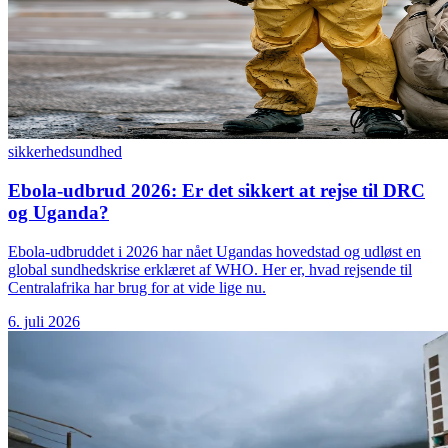
sikkerhed
sundhed
Ebola-udbrud 2026: Er det sikkert at rejse til DRC
og Uganda?
Ebola-udbruddet i 2026 har nået Ugandas hovedstad og udløst en
global sundhedskrise erklæret af WHO. Her er, hvad rejsende til
Centralafrika har brug for at vide lige nu.
6. juli 2026