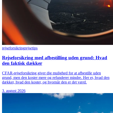
rejseforsikring
rejsetips
Rejseforsikring med afbestilling uden grund: Hvad
den faktisk dækker
CFAR-rejseforsikring giver dig mulighed for at afbestille uden
grund, men den koster mere og refunderer mindre. Her er, hvad den
dækker, hvad den koster, og hvornår den er det værd.
3. august 2026