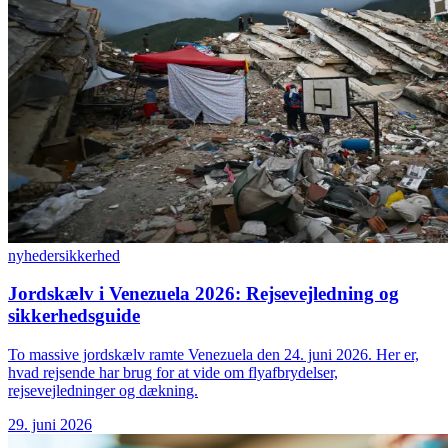
nyheder
sikkerhed
Jordskælv i Venezuela 2026: Rejsevejledning og
sikkerhedsguide
To massive jordskælv ramte Venezuela den 24. juni 2026. Her er,
hvad rejsende har brug for at vide om flyafbrydelser,
rejsevejledninger og dækning.
29. juni 2026