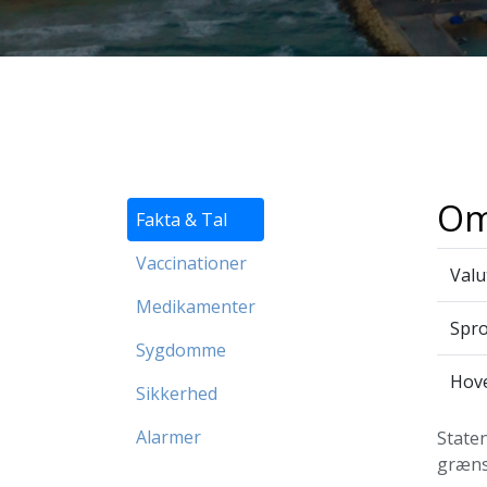
Om
Fakta & Tal
Vaccinationer
Valu
Medikamenter
Spr
Sygdomme
Hov
Sikkerhed
Alarmer
Staten
grænse