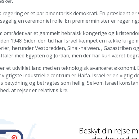
sker.
s regering er et parlamentarisk demokrati. En præsident er 
agelig en ceremoniel rolle. En premierminister er regering
m området var et gammelt hebraisk kongerige og kristendom
siden 1948. Siden den tid har Israel kæmpet en række krige 
orier, herunder Vestbredden, Sinai-halvøen. , Gazastriben o
aftaler med Egypten og Jordan, men der har kun været begr
 er et udviklet land med en teknologisk avanceret økonomi. De
 vigtigste industrielle centrum er Haifa. Israel er en vigtig d
øs betydning og betragtes som hellig. Selvom Israel konstant 
hed, at rejser er relativt sikre.
Beskyt din rejse 