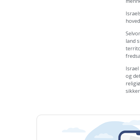
menne
Israel
hoveds
Selvo
land 
territ
freds
Israel
og det
religi
sikker