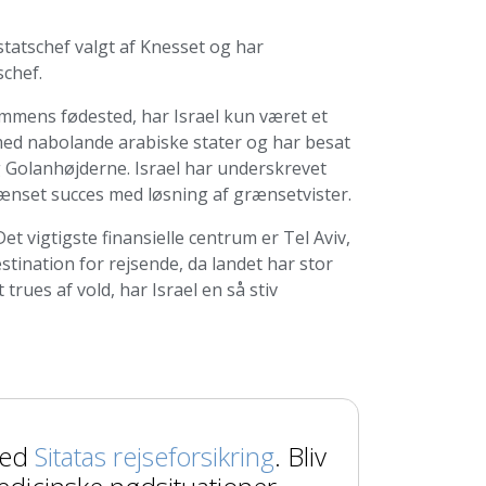
statschef valgt af Knesset og har
schef.
mens fødested, har Israel kun været et
med nabolande arabiske stater og har besat
g Golanhøjderne. Israel har underskrevet
ænset succes med løsning af grænsetvister.
t vigtigste finansielle centrum er Tel Aviv,
estination for rejsende, da landet har stor
trues af vold, har Israel en så stiv
med
Sitatas rejseforsikring
. Bliv