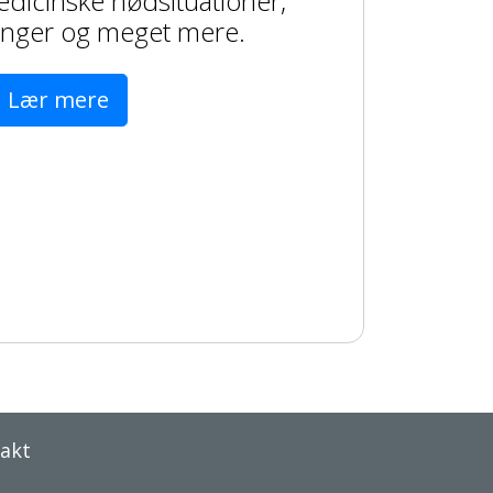
dicinske nødsituationer,
ninger og meget mere.
Lær mere
akt