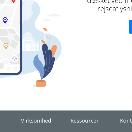
dækket ved me
rejseaflys
Virksomhed
Ressourcer
Kont