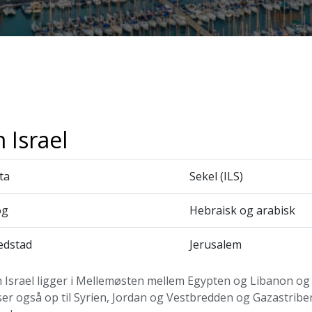
 Israel
ta
Sekel (ILS)
og
Hebraisk og arabisk
edstad
Jerusalem
 Israel ligger i Mellemøsten mellem Egypten og Libanon og p
r også op til Syrien, Jordan og Vestbredden og Gazastriben.