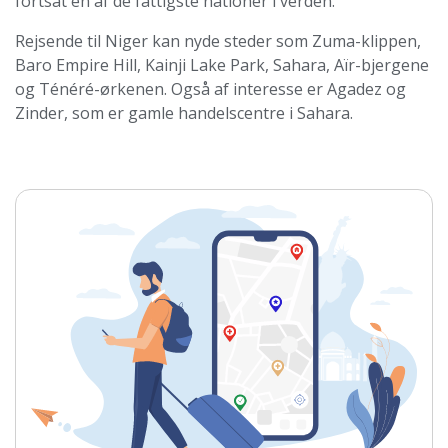
fortsat en af de fattigste nationer i verden.
Rejsende til Niger kan nyde steder som Zuma-klippen,
Baro Empire Hill, Kainji Lake Park, Sahara, Aïr-bjergene
og Ténéré-ørkenen. Også af interesse er Agadez og
Zinder, som er gamle handelscentre i Sahara.