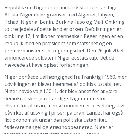
Republikken Niger er en indlandsstat i det vestlige
Afrika. Niger deler grænser med Algeriet, Libyen,
Tchad, Nigeria, Benin, Burkina Faso og Mali. Omkring
to tredjedele af dette land er ørken. Befolkningen er
omkring 17,4 millioner mennesker. Regeringen er en
republik med en præsident som statschef og en
premierminister som regeringschef. Den 26. juli 2023
annoncerede soldater i Niger et statskup, idet de
hævdede at have opløst forfatningen.
Niger opnåede uafhængighed fra Frankrig i 1960, men
udviklingen er blevet hæmmet af politisk ustabilitet.
Niger havde valg i 2011, der blev anset for at være
demokratiske og retfærdige. Niger er en stor
eksportør af uran, men økonomien er blevet negativt
påvirket af udsving i prisen på uran. Landet har også
lidt økonomisk under den politiske ustabilitet,
fødevaremangel og græshoppeangreb. Niger er