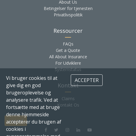
About Us
Betingelser for tjenesten
Privatlivspolitik
Ressourcer
FAQs
Get a Quote
All About Insurance
For Udviklere
Systemstatus
Vi bruger cookies til at
ACCEPTER
Kontakt
give dig en god
brugeroplevelse og
Claims
analysere trafik. Ved at
Kontakt Os
fortsætte med at bruge
denne hjemmeside
Log ind
accepterer du brugen af
cookies i