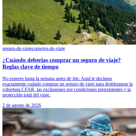
seguro-de-viaje
consejos-de-viaje
¿Cuándo deberías comprar un seguro de viaje?
Reglas clave de tiempo
No esperes hasta la semana antes de irte. Aquí te decimos
exactamente cuándo comprar un seguro de viaje para desbloquear la
cobertura CFAR, las exclusiones por condiciones preexistentes y la
protección total del viaje.
2 de agosto de 2026