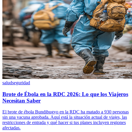
salud
seguridad
Brote de Ébola en la RDC 2026: Lo que los Viajeros
Necesitan Saber
El brote de ébola Bundibugyo en la RDC ha matado a 930 personas
sin una vacuna aprobada. Aquí está la situación actual de viajes, las
restricciones de entrada y qué hacer si tus planes incluyen regiones
afectadas.