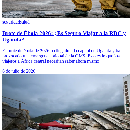
seguridad
salud
Brote de Ébola 2026: ¿Es Seguro Viajar a la RDC y
Uganda?
El brote de ébola de 2026 ha llegado a la capital de Uganda y ha
provocado una emergencia global de la OMS. Esto es lo que los
viajeros a África central necesitan saber ahora mismo.
6 de julio de 2026