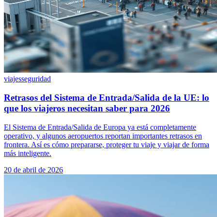
viajes
seguridad
Retrasos del Sistema de Entrada/Salida de la UE: lo
que los viajeros necesitan saber para 2026
El Sistema de Entrada/Salida de Europa ya está completamente
operativo, y algunos aeropuertos reportan importantes retrasos en
frontera. Así es cómo prepararse, proteger tu viaje y viajar de forma
más inteligente.
20 de abril de 2026