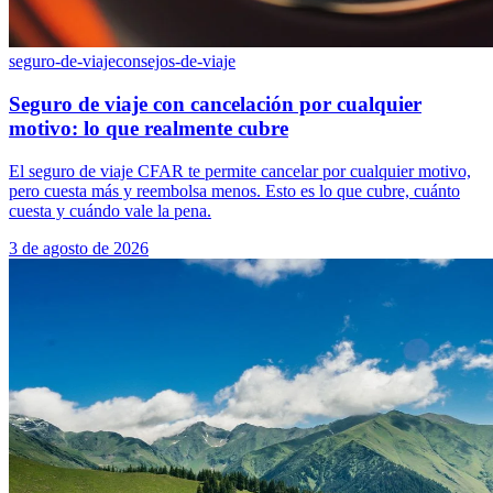
seguro-de-viaje
consejos-de-viaje
Seguro de viaje con cancelación por cualquier
motivo: lo que realmente cubre
El seguro de viaje CFAR te permite cancelar por cualquier motivo,
pero cuesta más y reembolsa menos. Esto es lo que cubre, cuánto
cuesta y cuándo vale la pena.
3 de agosto de 2026