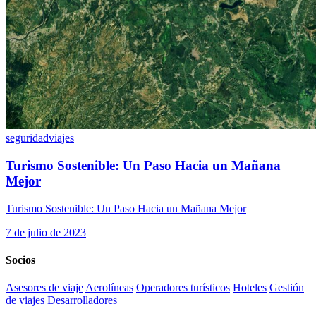
seguridad
viajes
Turismo Sostenible: Un Paso Hacia un Mañana
Mejor
Turismo Sostenible: Un Paso Hacia un Mañana Mejor
7 de julio de 2023
Socios
Asesores de viaje
Aerolíneas
Operadores turísticos
Hoteles
Gestión
de viajes
Desarrolladores