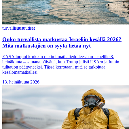
turvallisuus
uutiset
Onko turvallista matkustaa Israeliin kesällä 2026?
Mitä matkustajien on syytä tietää nyt
EASA luopui korkean riskin ilmatilatiedotteestaan Israelille 8.
heinäkuuta – samana päivänä, kun Trump julisti USA:n ja Iranin
tulitauon päättyneeksi. Tässä kerrotaan, mitä se tarkoittaa
kesälomamatkallesi.
13. heinäkuuta 2026