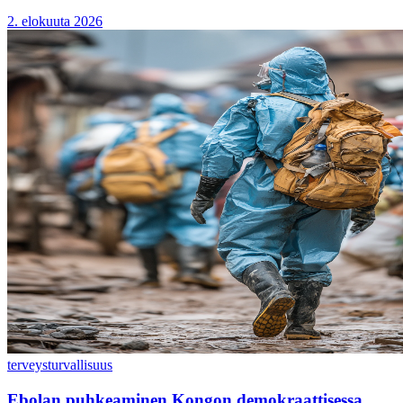
2. elokuuta 2026
terveys
turvallisuus
Ebolan puhkeaminen Kongon demokraattisessa