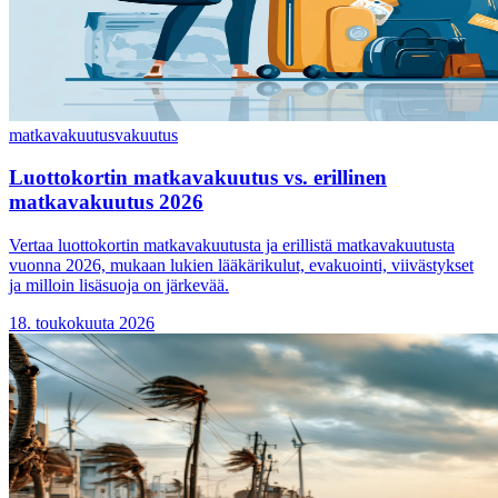
matkavakuutus
vakuutus
Luottokortin matkavakuutus vs. erillinen
matkavakuutus 2026
Vertaa luottokortin matkavakuutusta ja erillistä matkavakuutusta
vuonna 2026, mukaan lukien lääkärikulut, evakuointi, viivästykset
ja milloin lisäsuoja on järkevää.
18. toukokuuta 2026