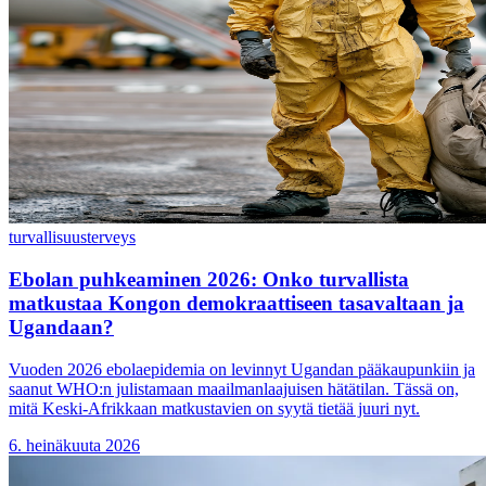
turvallisuus
terveys
Ebolan puhkeaminen 2026: Onko turvallista
matkustaa Kongon demokraattiseen tasavaltaan ja
Ugandaan?
Vuoden 2026 ebolaepidemia on levinnyt Ugandan pääkaupunkiin ja
saanut WHO:n julistamaan maailmanlaajuisen hätätilan. Tässä on,
mitä Keski-Afrikkaan matkustavien on syytä tietää juuri nyt.
6. heinäkuuta 2026