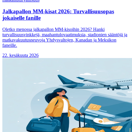
Jalkapallon MM-kisat 2026: Turvallisuusopas
jokaiselle fanille
Oletko menossa jalkapallon MM-kisoihin 2026? Hanki
turvallisuusvinkkejä, maahantulovaatimuksia, stadionien sääntöjä ja
matkavakuutusneuvoja Yhdysvaltojen, Kanadan ja Meksikon
faneille.
22. kesäkuuta 2026