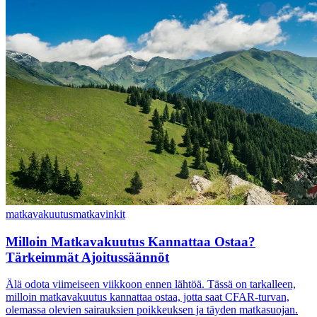
matkavakuutus
matkavinkit
Milloin Matkavakuutus Kannattaa Ostaa?
Tärkeimmät Ajoitussäännöt
Älä odota viimeiseen viikkoon ennen lähtöä. Tässä on tarkalleen,
milloin matkavakuutus kannattaa ostaa, jotta saat CFAR-turvan,
olemassa olevien sairauksien poikkeuksen ja täyden matkasuojan.