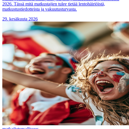
2026. Tässä mitä matkustajien tulee tietää lentohäiriöistä,
matkustustiedotteista ja vakuutusturvasta.
29. kesäkuuta 2026
matkailu
turvallisuus