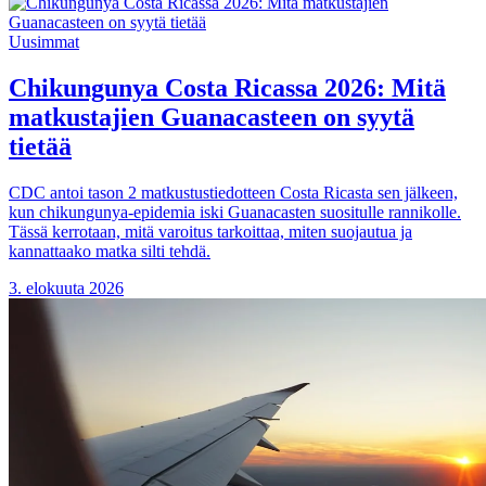
Uusimmat
Chikungunya Costa Ricassa 2026: Mitä
matkustajien Guanacasteen on syytä
tietää
CDC antoi tason 2 matkustustiedotteen Costa Ricasta sen jälkeen,
kun chikungunya-epidemia iski Guanacasten suositulle rannikolle.
Tässä kerrotaan, mitä varoitus tarkoittaa, miten suojautua ja
kannattaako matka silti tehdä.
3. elokuuta 2026