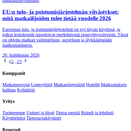
matkailu
turvallisuus
EU:n tulo- ja poistumisjärjestelmän viivästykset:
mitä matkailijoiden tulee tietää vuodelle 2026
Euroopan tulo- ja poistumisjärjestelmä on nyt täysin käytössä, ja
jotkut lentokentät raportoivat merkittävistä rajanylitysviiveistä. Tässä
on ohjeita matkan valmisteluun, suojeluun ja älykkäämpään
matkustamiseen.
20. huhtikuuta 2026
1
2
...
23
Kumppanit
Matkaneuvojat
Lentoyhtiöt
Matkanjärjestäjät
Hotellit
Matkustuksen
hallinta
Kehittäjät
Yritys
Tuotteemme
Uutiset ja blogi
Tietoa meistä
Brändi ja lehdistö
Käyttöehdot
Tietosuojakäytäntö
Resurssit