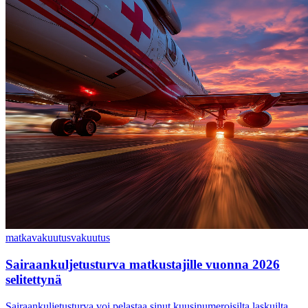
matkavakuutus
vakuutus
Sairaankuljetusturva matkustajille vuonna 2026
selitettynä
Sairaankuljetusturva voi pelastaa sinut kuusinumeroisilta laskuilta