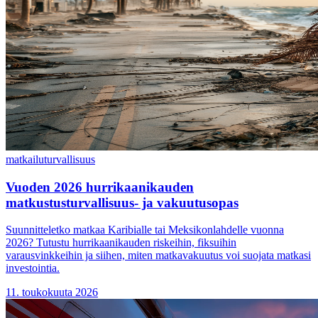
matkailu
turvallisuus
Vuoden 2026 hurrikaanikauden
matkustusturvallisuus- ja vakuutusopas
Suunnitteletko matkaa Karibialle tai Meksikonlahdelle vuonna
2026? Tutustu hurrikaanikauden riskeihin, fiksuihin
varausvinkkeihin ja siihen, miten matkavakuutus voi suojata matkasi
investointia.
11. toukokuuta 2026