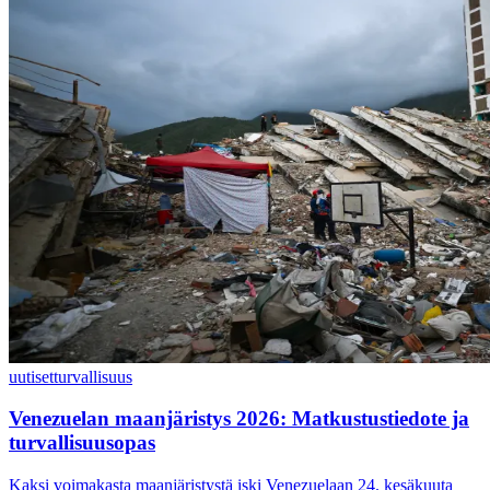
uutiset
turvallisuus
Venezuelan maanjäristys 2026: Matkustustiedote ja
turvallisuusopas
Kaksi voimakasta maanjäristystä iski Venezuelaan 24. kesäkuuta