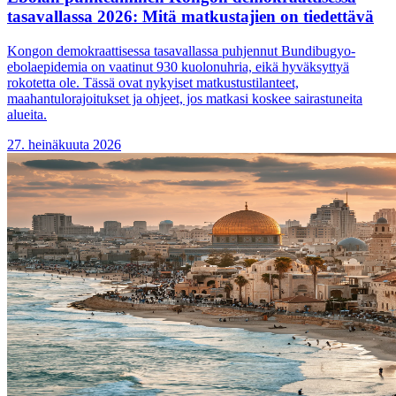
tasavallassa 2026: Mitä matkustajien on tiedettävä
Kongon demokraattisessa tasavallassa puhjennut Bundibugyo-
ebolaepidemia on vaatinut 930 kuolonuhria, eikä hyväksyttyä
rokotetta ole. Tässä ovat nykyiset matkustustilanteet,
maahantulorajoitukset ja ohjeet, jos matkasi koskee sairastuneita
alueita.
27. heinäkuuta 2026