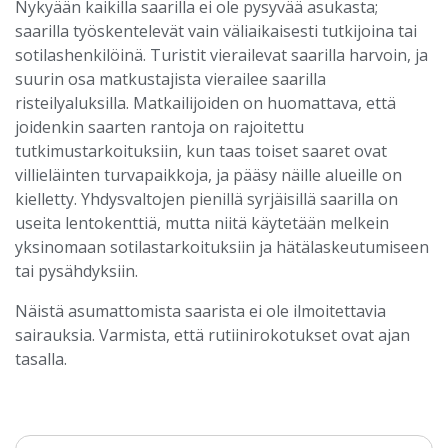
Nykyään kaikilla saarilla ei ole pysyvää asukasta;
saarilla työskentelevät vain väliaikaisesti tutkijoina tai
sotilashenkilöinä. Turistit vierailevat saarilla harvoin, ja
suurin osa matkustajista vierailee saarilla
risteilyaluksilla. Matkailijoiden on huomattava, että
joidenkin saarten rantoja on rajoitettu
tutkimustarkoituksiin, kun taas toiset saaret ovat
villieläinten turvapaikkoja, ja pääsy näille alueille on
kielletty. Yhdysvaltojen pienillä syrjäisillä saarilla on
useita lentokenttiä, mutta niitä käytetään melkein
yksinomaan sotilastarkoituksiin ja hätälaskeutumiseen
tai pysähdyksiin.
Näistä asumattomista saarista ei ole ilmoitettavia
sairauksia. Varmista, että rutiinirokotukset ovat ajan
tasalla.