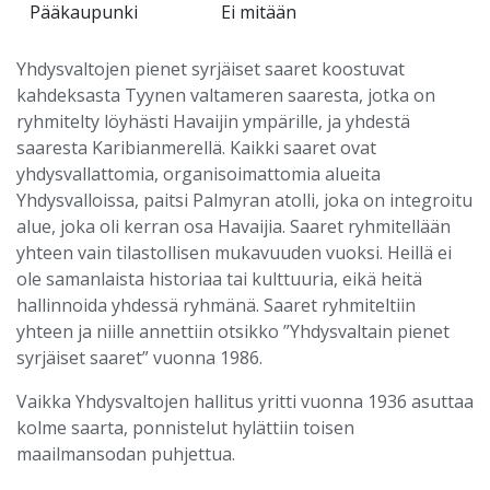
Pääkaupunki
Ei mitään
Yhdysvaltojen pienet syrjäiset saaret koostuvat
kahdeksasta Tyynen valtameren saaresta, jotka on
ryhmitelty löyhästi Havaijin ympärille, ja yhdestä
saaresta Karibianmerellä. Kaikki saaret ovat
yhdysvallattomia, organisoimattomia alueita
Yhdysvalloissa, paitsi Palmyran atolli, joka on integroitu
alue, joka oli kerran osa Havaijia. Saaret ryhmitellään
yhteen vain tilastollisen mukavuuden vuoksi. Heillä ei
ole samanlaista historiaa tai kulttuuria, eikä heitä
hallinnoida yhdessä ryhmänä. Saaret ryhmiteltiin
yhteen ja niille annettiin otsikko ”Yhdysvaltain pienet
syrjäiset saaret” vuonna 1986.
Vaikka Yhdysvaltojen hallitus yritti vuonna 1936 asuttaa
kolme saarta, ponnistelut hylättiin toisen
maailmansodan puhjettua.