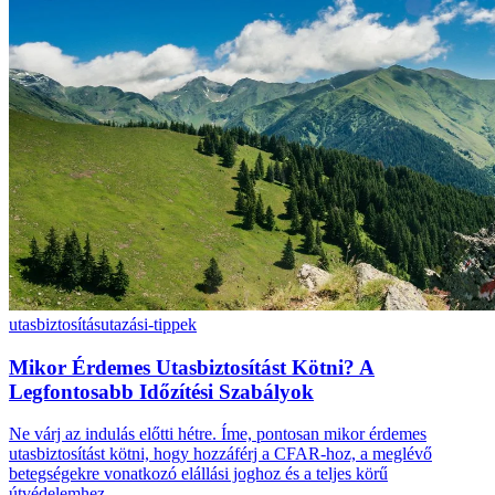
utasbiztosítás
utazási-tippek
Mikor Érdemes Utasbiztosítást Kötni? A
Legfontosabb Időzítési Szabályok
Ne várj az indulás előtti hétre. Íme, pontosan mikor érdemes
utasbiztosítást kötni, hogy hozzáférj a CFAR-hoz, a meglévő
betegségekre vonatkozó elállási joghoz és a teljes körű
útvédelemhez.