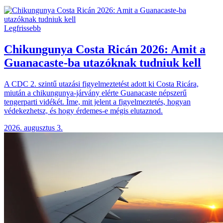
Legfrissebb
Chikungunya Costa Ricán 2026: Amit a
Guanacaste-ba utazóknak tudniuk kell
A CDC 2. szintű utazási figyelmeztetést adott ki Costa Ricára,
miután a chikungunya-járvány elérte Guanacaste népszerű
tengerparti vidékét. Íme, mit jelent a figyelmeztetés, hogyan
védekezhetsz, és hogy érdemes-e mégis elutaznod.
2026. augusztus 3.