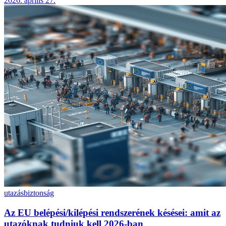
2026. április 27.
utazás
biztonság
Az EU belépési/kilépési rendszerének késései: amit az
utazóknak tudniuk kell 2026-ban