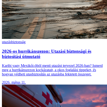
utazás
biztonság
2026-os hurrikánszezon: Utazási biztonsági és
biztosítási útmutató
Karibi vagy Mexikói-öböl menti utazást tervezel 2026-ban? Ismerd
meg a hurrikánszezon kockázatait, a okos foglalási tippeket, és
hogyan védheti utasbiztosítás az utazásba fektetett összeget.
2026. május 11.