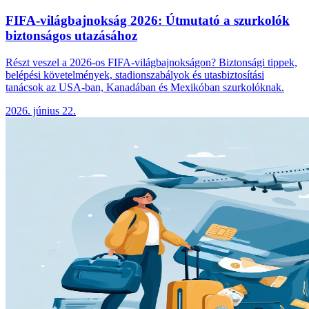
FIFA-világbajnokság 2026: Útmutató a szurkolók
biztonságos utazásához
Részt veszel a 2026-os FIFA-világbajnokságon? Biztonsági tippek,
belépési követelmények, stadionszabályok és utasbiztosítási
tanácsok az USA-ban, Kanadában és Mexikóban szurkolóknak.
2026. június 22.