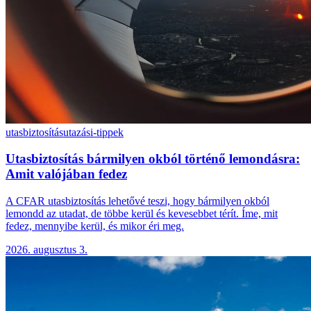
utasbiztosítás
utazási-tippek
Utasbiztosítás bármilyen okból történő lemondásra:
Amit valójában fedez
A CFAR utasbiztosítás lehetővé teszi, hogy bármilyen okból
lemondd az utadat, de többe kerül és kevesebbet térít. Íme, mit
fedez, mennyibe kerül, és mikor éri meg.
2026. augusztus 3.