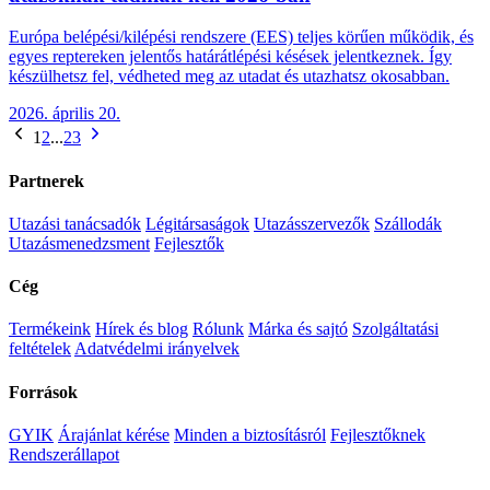
Európa belépési/kilépési rendszere (EES) teljes körűen működik, és
egyes reptereken jelentős határátlépési késések jelentkeznek. Így
készülhetsz fel, védheted meg az utadat és utazhatsz okosabban.
2026. április 20.
1
2
...
23
Partnerek
Utazási tanácsadók
Légitársaságok
Utazásszervezők
Szállodák
Utazásmenedzsment
Fejlesztők
Cég
Termékeink
Hírek és blog
Rólunk
Márka és sajtó
Szolgáltatási
feltételek
Adatvédelmi irányelvek
Források
GYIK
Árajánlat kérése
Minden a biztosításról
Fejlesztőknek
Rendszerállapot