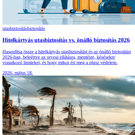
utasbiztosítás
biztosítás
Hitelkártyás utasbiztosítás vs. önálló biztosítás 2026
Hasonlítsa össze a hitelkártyás utasbiztosítást és az önálló biztosítást
2026-ban, beleértve az orvosi ellátásra, mentésre, késésekre
vonatkozó limiteket, és hogy mikor éri meg a plusz védelem.
2026. május 18.