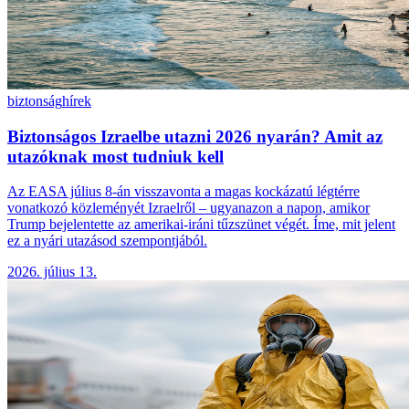
biztonság
hírek
Biztonságos Izraelbe utazni 2026 nyarán? Amit az
utazóknak most tudniuk kell
Az EASA július 8-án visszavonta a magas kockázatú légtérre
vonatkozó közleményét Izraelről – ugyanazon a napon, amikor
Trump bejelentette az amerikai-iráni tűzszünet végét. Íme, mit jelent
ez a nyári utazásod szempontjából.
2026. július 13.