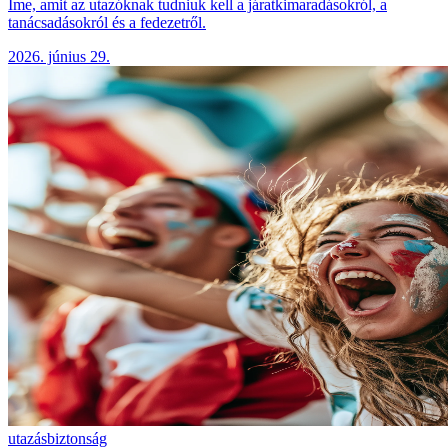
Íme, amit az utazóknak tudniuk kell a járatkimaradásokról, a
tanácsadásokról és a fedezetről.
2026. június 29.
utazás
biztonság