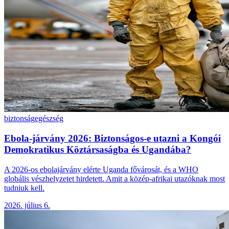
biztonság
egészség
Ebola-járvány 2026: Biztonságos-e utazni a Kongói
Demokratikus Köztársaságba és Ugandába?
A 2026-os ebolajárvány elérte Uganda fővárosát, és a WHO
globális vészhelyzetet hirdetett. Amit a közép-afrikai utazóknak most
tudniuk kell.
2026. július 6.