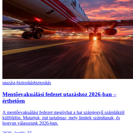
utazási-biztosítás
biztosítás
Mentőevakuálási fedezet utazáshoz 2026-ban –
érthetően
A mentőevakuálási fedezet megóvhat a hat számjegyű számláktól
külföldön. Mutatjuk, mit tartalmaz, mely limitek számítanak, és
hogyan válasszunk 2026-ban.