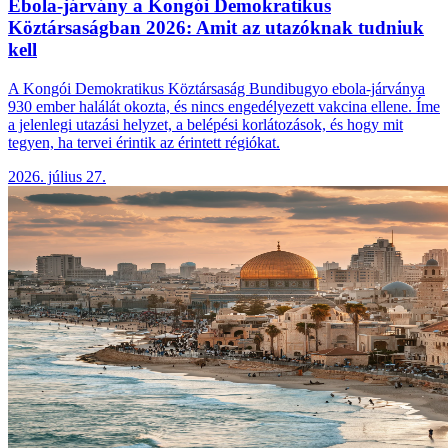
Ebola-járvány a Kongói Demokratikus
Köztársaságban 2026: Amit az utazóknak tudniuk
kell
A Kongói Demokratikus Köztársaság Bundibugyo ebola-járványa
930 ember halálát okozta, és nincs engedélyezett vakcina ellene. Íme
a jelenlegi utazási helyzet, a belépési korlátozások, és hogy mit
tegyen, ha tervei érintik az érintett régiókat.
2026. július 27.