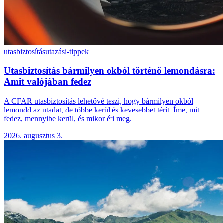
utasbiztosítás
utazási-tippek
Utasbiztosítás bármilyen okból történő lemondásra:
Amit valójában fedez
A CFAR utasbiztosítás lehetővé teszi, hogy bármilyen okból
lemondd az utadat, de többe kerül és kevesebbet térít. Íme, mit
fedez, mennyibe kerül, és mikor éri meg.
2026. augusztus 3.