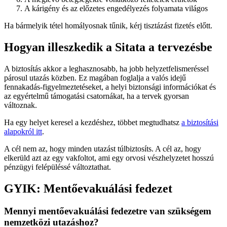
A kárigény és az előzetes engedélyezés folyamata világos
Ha bármelyik tétel homályosnak tűnik, kérj tisztázást fizetés előtt.
Hogyan illeszkedik a Sitata a tervezésbe
A biztosítás akkor a leghasznosabb, ha jobb helyzetfelismeréssel
párosul utazás közben. Ez magában foglalja a valós idejű
fennakadás-figyelmeztetéseket, a helyi biztonsági információkat és
az egyértelmű támogatási csatornákat, ha a tervek gyorsan
változnak.
Ha egy helyet keresel a kezdéshez, többet megtudhatsz
a biztosítási
alapokról itt
.
A cél nem az, hogy minden utazást túlbiztosíts. A cél az, hogy
elkerüld azt az egy vakfoltot, ami egy orvosi vészhelyzetet hosszú
pénzügyi felépüléssé változtathat.
GYIK: Mentőevakuálási fedezet
Mennyi mentőevakuálási fedezetre van szükségem
nemzetközi utazáshoz?