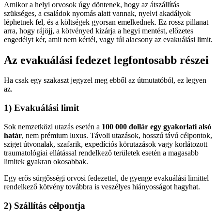
Amikor a helyi orvosok úgy döntenek, hogy az átszállítás
szükséges, a családok nyomás alatt vannak, nyelvi akadályok
léphetnek fel, és a költségek gyorsan emelkednek. Ez rossz pillanat
arra, hogy rájöjj, a kötvényed kizárja a hegyi mentést, előzetes
engedélyt kér, amit nem kértél, vagy túl alacsony az evakuálási limit.
Az evakuálási fedezet legfontosabb részei
Ha csak egy szakaszt jegyzel meg ebből az útmutatóból, ez legyen
az.
1) Evakuálási limit
Sok nemzetközi utazás esetén a
100 000 dollár egy gyakorlati alsó
határ
, nem prémium luxus. Távoli utazások, hosszú távú célpontok,
sziget útvonalak, szafarik, expedíciós körutazások vagy korlátozott
traumatológiai ellátással rendelkező területek esetén a magasabb
limitek gyakran okosabbak.
Egy erős sürgősségi orvosi fedezettel, de gyenge evakuálási limittel
rendelkező kötvény továbbra is veszélyes hiányosságot hagyhat.
2) Szállítás célpontja