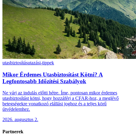
utasbiztosítás
utazási-tippek
Mikor Érdemes Utasbiztosítást Kötni? A
Legfontosabb Időzítési Szabályok
Ne várj az indulás előtti hétre. Íme, pontosan mikor érdemes
utasbiztosítást kötni, hogy hozzáférj a CFAR-hoz, a meglévő
betegségekre vonatkozó elállási joghoz és a teljes körű
útvédelemhez.
2026. augusztus 2.
Partnerek