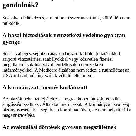
gondolnák?
Sok olyan feltételezés, ami otthon ésszerűnek tűnik, külföldön nem
működik.
A hazai biztosítások nemzetközi védelme gyakran
gyenge
Sok hazai egészségbiztosítás korlátozott külföldi juttatásokkal,
szigorú visszatérítési szabályokkal vagy közvetlen fizetési
megállapodások hiányával rendelkezik a nemzetközi
intézményekkel. A Medicare általában nem fedezi a rutinellátást az
USA-n kívül, néhány szűk kivételtől eltekintve.
A kormányzati mentés korlátozott
Az utazók néha azt feltételezik, hogy a konzulátusok fedezik a
sürgősségi szállítást. Általában nem teszik. A kormányzati segítség
bizonyos esetekben segíthet a koordinációban, de nem helyettesíti a
magánbiztosítást.
Az evakuálási döntések gyorsan megszületnek