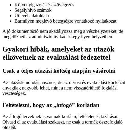
Kötvényigazolás és szövegezés
Segélyhívó számok
Útlevél adatoldala
Bármilyen meglévő betegségre vonatkozó nyilatkozat
A jó dokumentáció nem akadályozza meg a vészhelyzeteket, de
megelőzheti az adminisztratív káoszt egy ilyen helyzetben.
Gyakori hibák, amelyeket az utazók
elkövetnek az evakuálási fedezettel
Csak a teljes utazási költség alapján vásárolni
Az utazáslemondás hasznos, de az orvosi és evakuálási kockázat
anyagilag nagyobb lehet, mint a nem visszatéríthető foglalási
veszteségek.
Feltételezni, hogy az „átfogó” korlátlan
Az átfogó terveknek is vannak korlátai, feltételei és kizárásai.
Olvasd el az evakuálási szakaszt, ne csak a termék összefoglaló
oldalát.