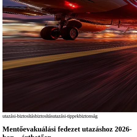
utazási-biztosítás
biztosítás
utazási-tippek
biztonság
Mentőevakuálási fedezet utazáshoz 2026-