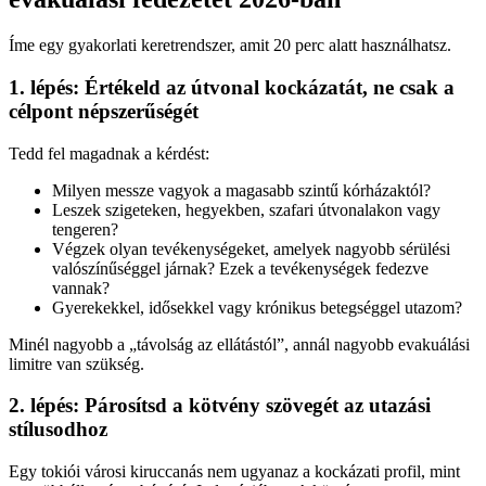
Íme egy gyakorlati keretrendszer, amit 20 perc alatt használhatsz.
1. lépés: Értékeld az útvonal kockázatát, ne csak a
célpont népszerűségét
Tedd fel magadnak a kérdést:
Milyen messze vagyok a magasabb szintű kórházaktól?
Leszek szigeteken, hegyekben, szafari útvonalakon vagy
tengeren?
Végzek olyan tevékenységeket, amelyek nagyobb sérülési
valószínűséggel járnak? Ezek a tevékenységek fedezve
vannak?
Gyerekekkel, idősekkel vagy krónikus betegséggel utazom?
Minél nagyobb a „távolság az ellátástól”, annál nagyobb evakuálási
limitre van szükség.
2. lépés: Párosítsd a kötvény szövegét az utazási
stílusodhoz
Egy tokiói városi kiruccanás nem ugyanaz a kockázati profil, mint