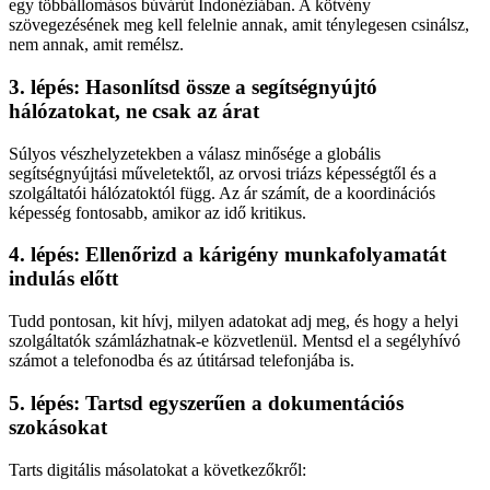
egy többállomásos búvárút Indonéziában. A kötvény
szövegezésének meg kell felelnie annak, amit ténylegesen csinálsz,
nem annak, amit remélsz.
3. lépés: Hasonlítsd össze a segítségnyújtó
hálózatokat, ne csak az árat
Súlyos vészhelyzetekben a válasz minősége a globális
segítségnyújtási műveletektől, az orvosi triázs képességtől és a
szolgáltatói hálózatoktól függ. Az ár számít, de a koordinációs
képesség fontosabb, amikor az idő kritikus.
4. lépés: Ellenőrizd a kárigény munkafolyamatát
indulás előtt
Tudd pontosan, kit hívj, milyen adatokat adj meg, és hogy a helyi
szolgáltatók számlázhatnak-e közvetlenül. Mentsd el a segélyhívó
számot a telefonodba és az útitársad telefonjába is.
5. lépés: Tartsd egyszerűen a dokumentációs
szokásokat
Tarts digitális másolatokat a következőkről: