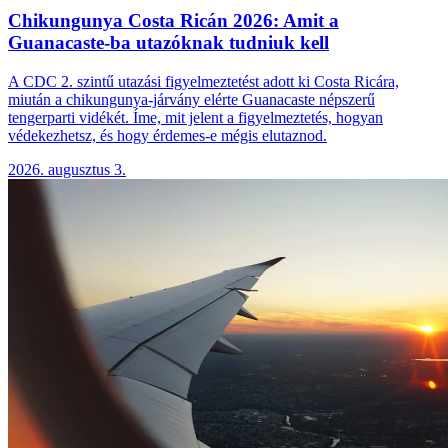
Chikungunya Costa Ricán 2026: Amit a
Guanacaste-ba utazóknak tudniuk kell
A CDC 2. szintű utazási figyelmeztetést adott ki Costa Ricára,
miután a chikungunya-járvány elérte Guanacaste népszerű
tengerparti vidékét. Íme, mit jelent a figyelmeztetés, hogyan
védekezhetsz, és hogy érdemes-e mégis elutaznod.
2026. augusztus 3.