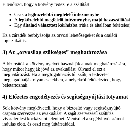
Ellenőrizd, hogy a kötvény fedezi-e a szállítást:
Csak a
legközelebbi megfelelő intézménybe
A
legközelebbi megfelelő intézménybe, majd hazaszállítást
Egy
általad választott kórházba
(ritka és általában feltételes)
Ez a záradék befolyásolja az orvosi lehetőségeket és a családi
logisztikát is.
3) Az „orvosilag szükséges” meghatározása
A biztosítók a kötvény nyelvét használják annak meghatározására,
hogy mikor hagyják jóvá az evakuálást. Olvasd el ezt a
meghatározást. Ha a megfogalmazás túl szűk, a fedezetet
megtagadhatják olyan esetekben, amelyekről feltételezted, hogy
beletartoznak.
4) Előzetes engedélyezés és segítségnyújtási folyamat
Sok kötvény megköveteli, hogy a biztosító vagy segítségnyújtó
csapata szervezze az evakuálást. A saját szervezésű szállítás
visszatérítési kockázatot jelenthet. Mentsd el a segélyhívó számot
indulás előtt, és oszd meg útitársaiddal.