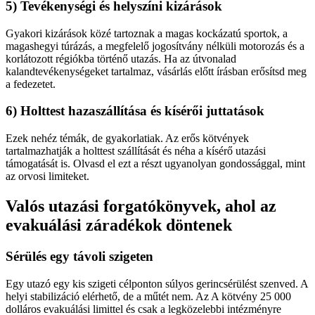
5) Tevékenységi és helyszíni kizárások
Gyakori kizárások közé tartoznak a magas kockázatú sportok, a
magashegyi túrázás, a megfelelő jogosítvány nélküli motorozás és a
korlátozott régiókba történő utazás. Ha az útvonalad
kalandtevékenységeket tartalmaz, vásárlás előtt írásban erősítsd meg
a fedezetet.
6) Holttest hazaszállítása és kísérői juttatások
Ezek nehéz témák, de gyakorlatiak. Az erős kötvények
tartalmazhatják a holttest szállítását és néha a kísérő utazási
támogatását is. Olvasd el ezt a részt ugyanolyan gondossággal, mint
az orvosi limiteket.
Valós utazási forgatókönyvek, ahol az
evakuálási záradékok döntenek
Sérülés egy távoli szigeten
Egy utazó egy kis szigeti célponton súlyos gerincsérülést szenved. A
helyi stabilizáció elérhető, de a műtét nem. Az A kötvény 25 000
dolláros evakuálási limittel és csak a legközelebbi intézményre