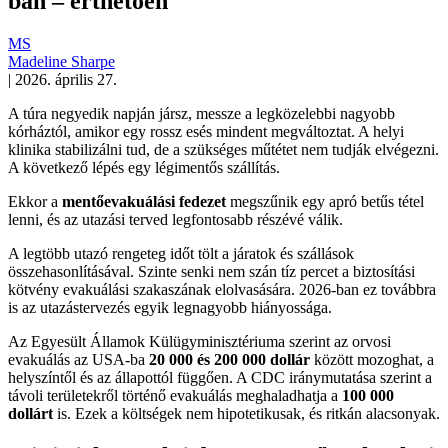
ban – érthetően
MS
Madeline Sharpe
|
2026. április 27.
A túra negyedik napján jársz, messze a legközelebbi nagyobb
kórháztól, amikor egy rossz esés mindent megváltoztat. A helyi
klinika stabilizálni tud, de a szükséges műtétet nem tudják elvégezni.
A következő lépés egy légimentős szállítás.
Ekkor a
mentőevakuálási fedezet
megszűnik egy apró betűs tétel
lenni, és az utazási terved legfontosabb részévé válik.
A legtöbb utazó rengeteg időt tölt a járatok és szállások
összehasonlításával. Szinte senki nem szán tíz percet a biztosítási
kötvény evakuálási szakaszának elolvasására. 2026-ban ez továbbra
is az utazástervezés egyik legnagyobb hiányossága.
Az Egyesült Államok Külügyminisztériuma szerint az orvosi
evakuálás az USA-ba
20 000 és 200 000 dollár
között mozoghat, a
helyszíntől és az állapottól függően. A CDC iránymutatása szerint a
távoli területekről történő evakuálás meghaladhatja a
100 000
dollárt
is. Ezek a költségek nem hipotetikusak, és ritkán alacsonyak.