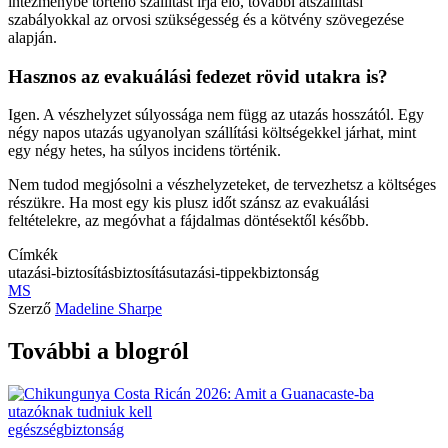
intézménybe történő szállítást írja elő, további átszállítási
szabályokkal az orvosi szükségesség és a kötvény szövegezése
alapján.
Hasznos az evakuálási fedezet rövid utakra is?
Igen. A vészhelyzet súlyossága nem függ az utazás hosszától. Egy
négy napos utazás ugyanolyan szállítási költségekkel járhat, mint
egy négy hetes, ha súlyos incidens történik.
Nem tudod megjósolni a vészhelyzeteket, de tervezhetsz a költséges
részükre. Ha most egy kis plusz időt szánsz az evakuálási
feltételekre, az megóvhat a fájdalmas döntésektől később.
Címkék
utazási-biztosítás
biztosítás
utazási-tippek
biztonság
MS
Szerző
Madeline Sharpe
További a blogról
egészség
biztonság