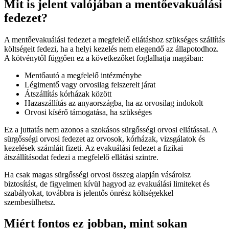
Mit is jelent valójában a mentőevakuálási
fedezet?
A mentőevakuálási fedezet a megfelelő ellátáshoz szükséges szállítás
költségeit fedezi, ha a helyi kezelés nem elegendő az állapotodhoz.
A kötvénytől függően ez a következőket foglalhatja magában:
Mentőautó a megfelelő intézménybe
Légimentő vagy orvosilag felszerelt járat
Átszállítás kórházak között
Hazaszállítás az anyaországba, ha az orvosilag indokolt
Orvosi kísérő támogatása, ha szükséges
Ez a juttatás nem azonos a szokásos sürgősségi orvosi ellátással. A
sürgősségi orvosi fedezet az orvosok, kórházak, vizsgálatok és
kezelések számláit fizeti. Az evakuálási fedezet a fizikai
átszállításodat fedezi a megfelelő ellátási szintre.
Ha csak magas sürgősségi orvosi összeg alapján vásárolsz
biztosítást, de figyelmen kívül hagyod az evakuálási limiteket és
szabályokat, továbbra is jelentős önrész költségekkel
szembesülhetsz.
Miért fontos ez jobban, mint sokan