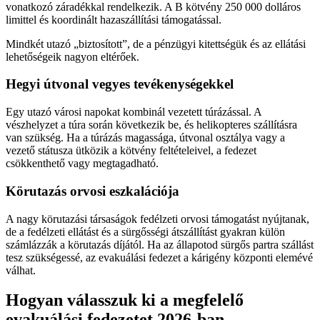
vonatkozó záradékkal rendelkezik. A B kötvény 250 000 dolláros
limittel és koordinált hazaszállítási támogatással.
Mindkét utazó „biztosított”, de a pénzügyi kitettségük és az ellátási
lehetőségeik nagyon eltérőek.
Hegyi útvonal vegyes tevékenységekkel
Egy utazó városi napokat kombinál vezetett túrázással. A
vészhelyzet a túra során következik be, és helikopteres szállításra
van szükség. Ha a túrázás magassága, útvonal osztálya vagy a
vezető státusza ütközik a kötvény feltételeivel, a fedezet
csökkenthető vagy megtagadható.
Körutazás orvosi eszkalációja
A nagy körutazási társaságok fedélzeti orvosi támogatást nyújtanak,
de a fedélzeti ellátást és a sürgősségi átszállítást gyakran külön
számlázzák a körutazás díjától. Ha az állapotod sürgős partra szállást
tesz szükségessé, az evakuálási fedezet a kárigény központi elemévé
válhat.
Hogyan válasszuk ki a megfelelő
evakuálási fedezetet 2026-ban