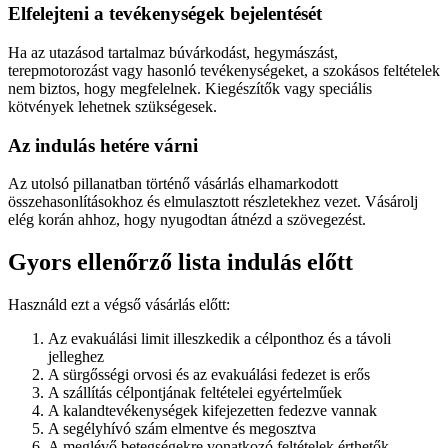
Elfelejteni a tevékenységek bejelentését
Ha az utazásod tartalmaz búvárkodást, hegymászást,
terepmotorozást vagy hasonló tevékenységeket, a szokásos feltételek
nem biztos, hogy megfelelnek. Kiegészítők vagy speciális
kötvények lehetnek szükségesek.
Az indulás hetére várni
Az utolsó pillanatban történő vásárlás elhamarkodott
összehasonlításokhoz és elmulasztott részletekhez vezet. Vásárolj
elég korán ahhoz, hogy nyugodtan átnézd a szövegezést.
Gyors ellenőrző lista indulás előtt
Használd ezt a végső vásárlás előtt:
Az evakuálási limit illeszkedik a célponthoz és a távoli
jelleghez
A sürgősségi orvosi és az evakuálási fedezet is erős
A szállítás célpontjának feltételei egyértelműek
A kalandtevékenységek kifejezetten fedezve vannak
A segélyhívó szám elmentve és megosztva
A meglévő betegségekre vonatkozó feltételek érthetők