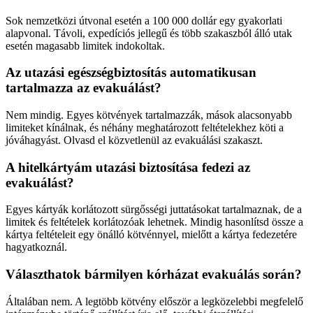
Sok nemzetközi útvonal esetén a 100 000 dollár egy gyakorlati
alapvonal. Távoli, expedíciós jellegű és több szakaszból álló utak
esetén magasabb limitek indokoltak.
Az utazási egészségbiztosítás automatikusan
tartalmazza az evakuálást?
Nem mindig. Egyes kötvények tartalmazzák, mások alacsonyabb
limiteket kínálnak, és néhány meghatározott feltételekhez köti a
jóváhagyást. Olvasd el közvetlenül az evakuálási szakaszt.
A hitelkártyám utazási biztosítása fedezi az
evakuálást?
Egyes kártyák korlátozott sürgősségi juttatásokat tartalmaznak, de a
limitek és feltételek korlátozóak lehetnek. Mindig hasonlítsd össze a
kártya feltételeit egy önálló kötvénnyel, mielőtt a kártya fedezetére
hagyatkoznál.
Választhatok bármilyen kórházat evakuálás során?
Általában nem. A legtöbb kötvény először a legközelebbi megfelelő