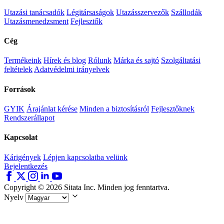
Utazási tanácsadók
Légitársaságok
Utazásszervezők
Szállodák
Utazásmenedzsment
Fejlesztők
Cég
Termékeink
Hírek és blog
Rólunk
Márka és sajtó
Szolgáltatási
feltételek
Adatvédelmi irányelvek
Források
GYIK
Árajánlat kérése
Minden a biztosításról
Fejlesztőknek
Rendszerállapot
Kapcsolat
Kárigények
Lépjen kapcsolatba velünk
Bejelentkezés
Copyright © 2026 Sitata Inc. Minden jog fenntartva.
Nyelv