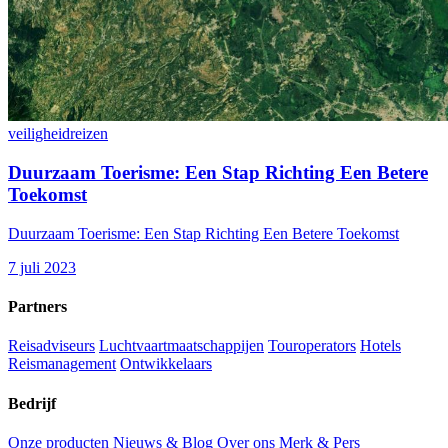
veiligheid
reizen
Duurzaam Toerisme: Een Stap Richting Een Betere
Toekomst
Duurzaam Toerisme: Een Stap Richting Een Betere Toekomst
7 juli 2023
Partners
Reisadviseurs
Luchtvaartmaatschappijen
Touroperators
Hotels
Reismanagement
Ontwikkelaars
Bedrijf
Onze producten
Nieuws & Blog
Over ons
Merk & Pers