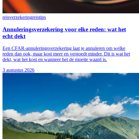
reisverzekering
reistips
Annuleringsverzekering voor elke reden: wat het
echt dekt
Een CFAR-annuleringsverzekering laat je annuleren om welke
reden dan ook, maar kost meer en vergoedt minder. Dit is wat het
dekt, wat het kost en wanneer het de moeite waard is.
3 augustus 2026