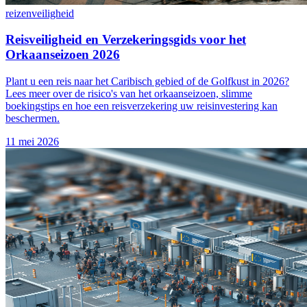
reizen
veiligheid
Reisveiligheid en Verzekeringsgids voor het
Orkaanseizoen 2026
Plant u een reis naar het Caribisch gebied of de Golfkust in 2026?
Lees meer over de risico's van het orkaanseizoen, slimme
boekingstips en hoe een reisverzekering uw reisinvestering kan
beschermen.
11 mei 2026