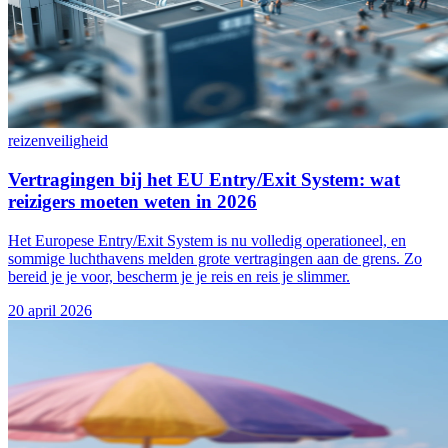
reizen
veiligheid
Vertragingen bij het EU Entry/Exit System: wat
reizigers moeten weten in 2026
Het Europese Entry/Exit System is nu volledig operationeel, en
sommige luchthavens melden grote vertragingen aan de grens. Zo
bereid je je voor, bescherm je je reis en reis je slimmer.
20 april 2026