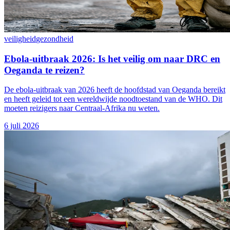
veiligheid
gezondheid
Ebola-uitbraak 2026: Is het veilig om naar DRC en
Oeganda te reizen?
De ebola-uitbraak van 2026 heeft de hoofdstad van Oeganda bereikt
en heeft geleid tot een wereldwijde noodtoestand van de WHO. Dit
moeten reizigers naar Centraal-Afrika nu weten.
6 juli 2026