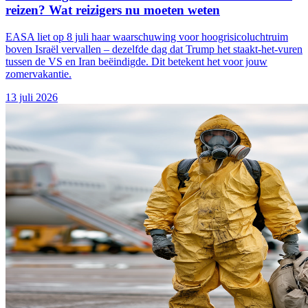
reizen? Wat reizigers nu moeten weten
EASA liet op 8 juli haar waarschuwing voor hoogrisicoluchtruim
boven Israël vervallen – dezelfde dag dat Trump het staakt-het-vuren
tussen de VS en Iran beëindigde. Dit betekent het voor jouw
zomervakantie.
13 juli 2026