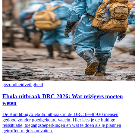
gezondheid
veiligheid
Ebola-uitbraak DRC 2026: Wat reizigers moeten
weten
De Bundibugyo-ebola-uitbraak in de DRC heeft 930 mensen
gedood zonder goedgekeurd vaccin. Hier lees je de huidige
reissituatie, toegangsbeperkingen en wat te doen als je plannen
getroffen regio's omvatten.