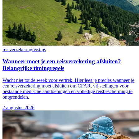
reisverzekering
reistips
Wanneer moet je een reisverzekering afsluiten?
Belangrijke timingregels
Wacht niet tot de week voor vertrek. Hier lees je precies wanneer je
een reisverzekering moet afsluiten om CFAR, vrijstellingen voor
bestaande medische aandoeningen en volledige reisbescherming te
ontgrendelen.
2 augustus 2026