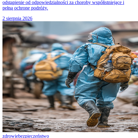
odstąpienie od odpowiedzialności za choroby współistniejące i
pełną ochronę podróży.
2 sierpnia 2026
zdrowie
bezpieczeństwo