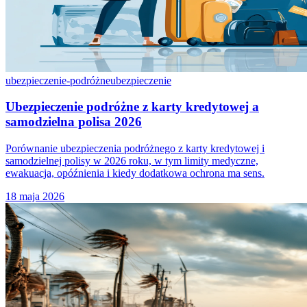
ubezpieczenie-podróżne
ubezpieczenie
Ubezpieczenie podróżne z karty kredytowej a
samodzielna polisa 2026
Porównanie ubezpieczenia podróżnego z karty kredytowej i
samodzielnej polisy w 2026 roku, w tym limity medyczne,
ewakuacja, opóźnienia i kiedy dodatkowa ochrona ma sens.
18 maja 2026