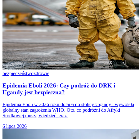
bezpieczeństwo
zdrowie
Epidemia Eboli 2026: Czy podróż do DRK i
Ugandy jest bezpieczna?
Epidemia Eboli w 2026 roku dotarła do stolicy Ugandy i wywołała
globalny stan zagrożenia WHO. Oto, co podróżni do Afryki
Środkowej muszą wiedzieć teraz.
6 lipca 2026