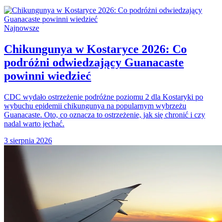
Najnowsze
Chikungunya w Kostaryce 2026: Co
podróżni odwiedzający Guanacaste
powinni wiedzieć
CDC wydało ostrzeżenie podróżne poziomu 2 dla Kostaryki po
wybuchu epidemii chikungunya na popularnym wybrzeżu
Guanacaste. Oto, co oznacza to ostrzeżenie, jak się chronić i czy
nadal warto jechać.
3 sierpnia 2026