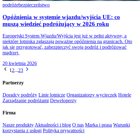
podróże
bezpieczeństwo
Opóźnienia w systemie wjazdu/wyjścia UE: co
muszą wiedzieć podróżujący w 2026 roku
Europejski System Wjazdu/Wyjścia jest już w pełni aktywny, a
niektóre lotniska zgłaszają poważne opóźnienia na granicach. Oto
jak się przygotować, zabezpieczyć swoją podróż i podróżować
mądrzej.
20 kwietnia 2026
1
2
...
23
Partnerzy
Doradcy podróży
Linie lotnicze
Organizatorzy wycieczek
Hotele
Zarządzanie podróżami
Deweloperzy
Firma
Nasze produkty
Aktualności i blog
O nas
Marka i prasa
Warunki
korzystania z usługi
Polityka prywatności