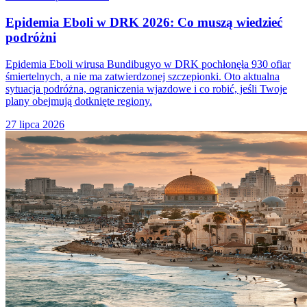
Epidemia Eboli w DRK 2026: Co muszą wiedzieć
podróżni
Epidemia Eboli wirusa Bundibugyo w DRK pochłonęła 930 ofiar
śmiertelnych, a nie ma zatwierdzonej szczepionki. Oto aktualna
sytuacja podróżna, ograniczenia wjazdowe i co robić, jeśli Twoje
plany obejmują dotknięte regiony.
27 lipca 2026