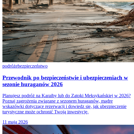
podróże
bezpieczeństwo
Przewodnik po bezpieczeństwie i ubezpieczeniach w
sezonie huraganów 2026
Planujesz podróż na Karaiby lub do Zatoki Meksykańskiej w 2026?
Poznaj zagrożenia związane z sezonem huraganów, mądre
wskazówki dotyczące rezerwacji i dowiedz się, jak ubezpieczenie
turystyczne może ochronić Twoją inwestycję.
11 maja 2026