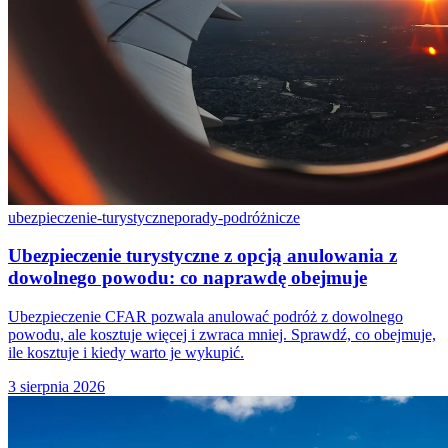
ubezpieczenie-turystyczne
porady-podróżnicze
Ubezpieczenie turystyczne z opcją anulowania z
dowolnego powodu: co naprawdę obejmuje
Ubezpieczenie CFAR pozwala anulować podróż z dowolnego
powodu, ale kosztuje więcej i zwraca mniej. Sprawdź, co obejmuje,
ile kosztuje i kiedy warto je wykupić.
3 sierpnia 2026