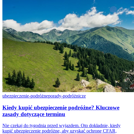
ubezpieczenie-podróżne
porady-podróżnicze
Kiedy kupić ubezpieczenie podróżne? Kluczowe
zasady dotyczące terminu
Nie czekaj do tygodnia przed wyjazdem. Oto dokładnie, kiedy
kupić ubezpieczenie podróżne, aby uzyskać ochronę CFAR,