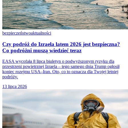
bezpieczeństwo
aktualności
Czy podróż do Izraela latem 2026 jest bezpieczna?
Co podróżni muszą wiedzieć teraz
EASA wycofała 8 lipca biuletyn o podwyższonym ryzyku dla
przestrzeni powietrznej Izraela – tego samego dnia Trump ogłosił
koniec rozejmu USA–Iran. Oto, co to oznacza dla Twojej letniej
podróży.
13 lipca 2026