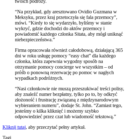
twoich podróży.
“Na przykład, gdy aresztowano Ovidio Guzmana w
Meksyku, przez kraj przetoczyła się fala przemocy”,
mówi. “Kiedy to się wydarzyło, byliśmy w stanie
wykryć, gdzie dochodzi do aktów przemocy i
powiadomić każdego członka Sitata, aby mógł uniknąć
niebezpieczeństwa.”
Firma opracowała również całodobową, działającą 365
dni w roku usługę pomocy “easy chat” dla każdego
członka, która zapewnia wygodny sposób na
otrzymanie pomocy concierge we wszystkim – od
próśb o ponowną rezerwację po pomoc w nagłych
wypadkach podróżnych.
“Nasi członkowie nie muszą przeszukiwać treści polisy,
aby znaleźć numer bezpłatny, tylko po to, by odkryć
złożoność i frustrację związaną z międzynarodowym
wybieraniem numeru”, dodaje St. John. “Zamiast tego,
jesteśmy o kilka kliknięć i możemy szybko
odpowiedzieć przez czat lub wiadomość tekstową.”
Kliknij tutaj
, aby przeczytać pełny artykuł.
Tagi