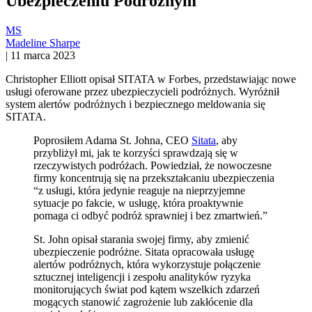
Ubezpieczeniu Podróżnym
MS
Madeline Sharpe
|
11 marca 2023
Christopher Elliott opisał SITATA w Forbes, przedstawiając nowe
usługi oferowane przez ubezpieczycieli podróżnych. Wyróżnił
system alertów podróżnych i bezpiecznego meldowania się
SITATA.
Poprosiłem Adama St. Johna, CEO
Sitata
, aby
przybliżył mi, jak te korzyści sprawdzają się w
rzeczywistych podróżach. Powiedział, że nowoczesne
firmy koncentrują się na przekształcaniu ubezpieczenia
“z usługi, która jedynie reaguje na nieprzyjemne
sytuacje po fakcie, w usługę, która proaktywnie
pomaga ci odbyć podróż sprawniej i bez zmartwień.”
St. John opisał starania swojej firmy, aby zmienić
ubezpieczenie podróżne. Sitata opracowała usługę
alertów podróżnych, która wykorzystuje połączenie
sztucznej inteligencji i zespołu analityków ryzyka
monitorujących świat pod kątem wszelkich zdarzeń
mogących stanowić zagrożenie lub zakłócenie dla