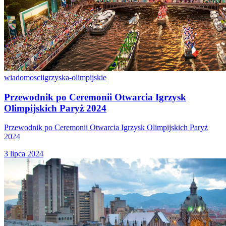
wiadomosci
igrzyska-olimpijskie
Przewodnik po Ceremonii Otwarcia Igrzysk
Olimpijskich Paryż 2024
Przewodnik po Ceremonii Otwarcia Igrzysk Olimpijskich Paryż
2024
3 lipca 2024