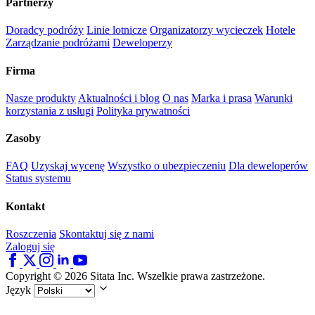
Partnerzy
Doradcy podróży
Linie lotnicze
Organizatorzy wycieczek
Hotele
Zarządzanie podróżami
Deweloperzy
Firma
Nasze produkty
Aktualności i blog
O nas
Marka i prasa
Warunki
korzystania z usługi
Polityka prywatności
Zasoby
FAQ
Uzyskaj wycenę
Wszystko o ubezpieczeniu
Dla deweloperów
Status systemu
Kontakt
Roszczenia
Skontaktuj się z nami
Zaloguj się
Copyright © 2026 Sitata Inc. Wszelkie prawa zastrzeżone.
Język