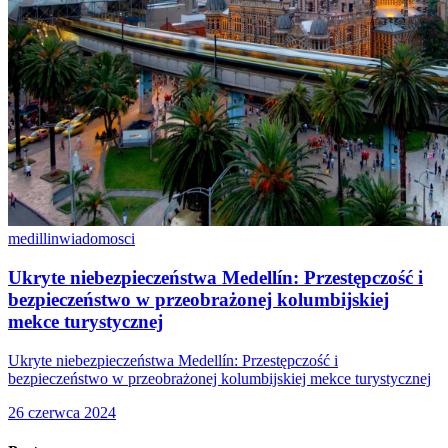
medillin
wiadomosci
Ukryte niebezpieczeństwa Medellín: Przestępczość i
bezpieczeństwo w przeobrażonej kolumbijskiej
mekce turystycznej
Ukryte niebezpieczeństwa Medellín: Przestępczość i
bezpieczeństwo w przeobrażonej kolumbijskiej mekce turystycznej
26 czerwca 2024