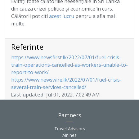
Evitați toate călătoriile neesențiale în Sri Lanka
din cauza crizei politice și economice în curs.
Călătorii pot citi
acest lucru
pentru a afla mai
multe.
Referinte
https://www.newsfirst.lk/2022/07/01/fuel-crisis-
train-operations-cancelled-as-workers-unable-to-
report-to-work/
https://www.newswire.lk/2022/07/01/fuel-crisis-
several-train-services-cancelled/
Last updated:
Jul 01, 2022, 7:02:49 AM
Partners
Travel Advisors
Airlines