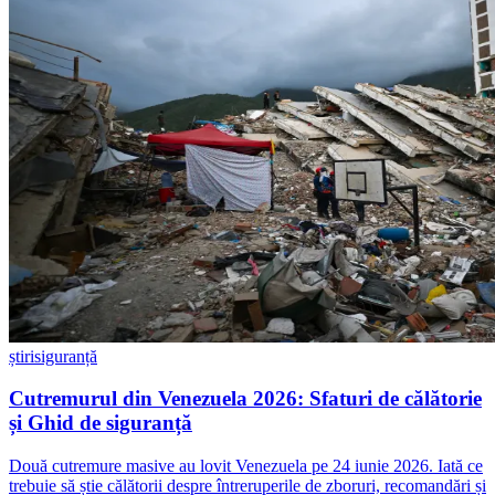
știri
siguranță
Cutremurul din Venezuela 2026: Sfaturi de călătorie
și Ghid de siguranță
Două cutremure masive au lovit Venezuela pe 24 iunie 2026. Iată ce
trebuie să știe călătorii despre întreruperile de zboruri, recomandări și