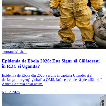
siguranță
sănătate
Epidemia de Ebola 2026: Este Sigur să Călătorești
în RDC și Uganda?
Epidemia de Ebola din 2026 a ajuns în capitala Ugandei și a
declanșat o urgență globală a OMS. Iată ce trebuie să știe călătorii în
Africa Centrală chiar acum.
6 iulie 2026