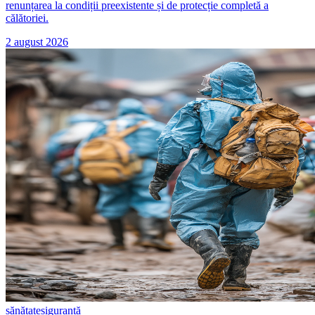
renunțarea la condiții preexistente și de protecție completă a
călătoriei.
2 august 2026
sănătate
siguranță