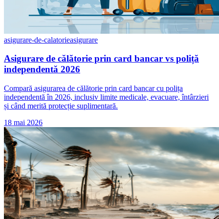
asigurare-de-calatorie
asigurare
Asigurare de călătorie prin card bancar vs poliță
independentă 2026
Compară asigurarea de călătorie prin card bancar cu polița
independentă în 2026, inclusiv limite medicale, evacuare, întârzieri
și când merită protecție suplimentară.
18 mai 2026