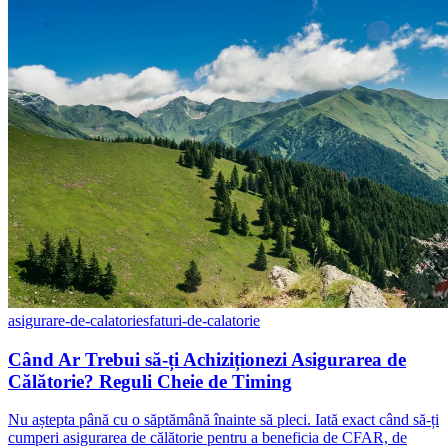
asigurare-de-calatorie
sfaturi-de-calatorie
Când Ar Trebui să-ți Achiziționezi Asigurarea de
Călătorie? Reguli Cheie de Timing
Nu aștepta până cu o săptămână înainte să pleci. Iată exact când să-ți
cumperi asigurarea de călătorie pentru a beneficia de CFAR, de