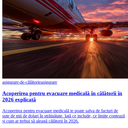
asigurare-de-călătorie
asigurare
Acoperirea pentru evacuare medicală în călătorii în
2026 explicată
Acoperirea pentru evacuare medicală te poate salva de facturi de
sute de mii de dolari în străinătate. Iată ce include, ce limite contează
și cum ar trebui să aleagă călătorii în 2026.