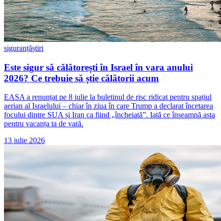
siguranță
știri
Este sigur să călătorești în Israel în vara anului
2026? Ce trebuie să știe călătorii acum
EASA a renunțat pe 8 iulie la buletinul de risc ridicat pentru spațiul
aerian al Israelului – chiar în ziua în care Trump a declarat încetarea
focului dintre SUA și Iran ca fiind „încheiată”. Iată ce înseamnă asta
pentru vacanța ta de vară.
13 iulie 2026