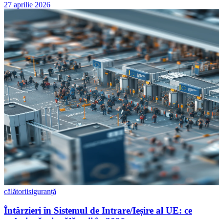
27 aprilie 2026
călătorii
siguranță
Întârzieri în Sistemul de Intrare/Ieșire al UE: ce