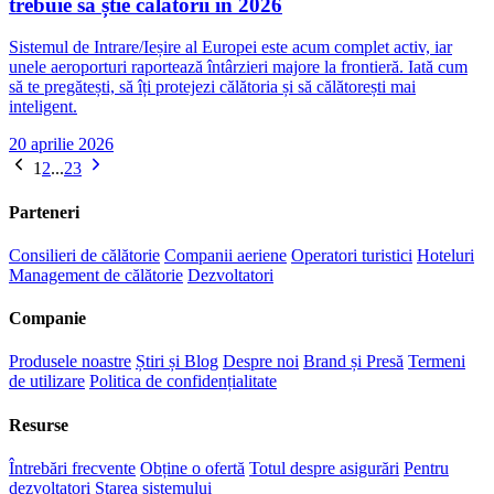
trebuie să știe călătorii în 2026
Sistemul de Intrare/Ieșire al Europei este acum complet activ, iar
unele aeroporturi raportează întârzieri majore la frontieră. Iată cum
să te pregătești, să îți protejezi călătoria și să călătorești mai
inteligent.
20 aprilie 2026
1
2
...
23
Parteneri
Consilieri de călătorie
Companii aeriene
Operatori turistici
Hoteluri
Management de călătorie
Dezvoltatori
Companie
Produsele noastre
Știri și Blog
Despre noi
Brand și Presă
Termeni
de utilizare
Politica de confidențialitate
Resurse
Întrebări frecvente
Obține o ofertă
Totul despre asigurări
Pentru
dezvoltatori
Starea sistemului